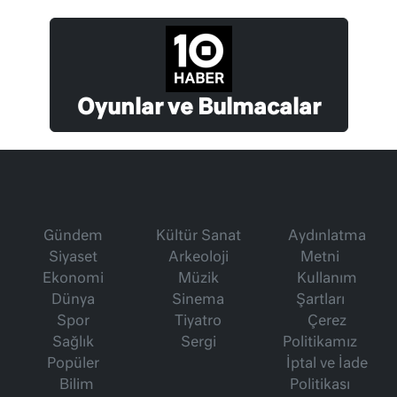
Oyunlar ve Bulmacalar
Gündem
Kültür Sanat
Aydınlatma
Siyaset
Arkeoloji
Metni
Ekonomi
Müzik
Kullanım
Dünya
Sinema
Şartları
Spor
Tiyatro
Çerez
Sağlık
Sergi
Politikamız
Popüler
İptal ve İade
Bilim
Politikası