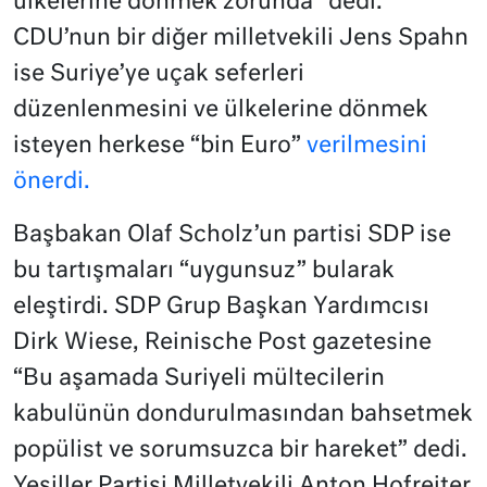
ülkelerine dönmek zorunda” dedi.
CDU’nun bir diğer milletvekili Jens Spahn
ise Suriye’ye uçak seferleri
düzenlenmesini ve ülkelerine dönmek
isteyen herkese “bin Euro”
verilmesini
önerdi.
Başbakan Olaf Scholz’un partisi SDP ise
bu tartışmaları “uygunsuz” bularak
eleştirdi. SDP Grup Başkan Yardımcısı
Dirk Wiese, Reinische Post gazetesine
“Bu aşamada Suriyeli mültecilerin
kabulünün dondurulmasından bahsetmek
popülist ve sorumsuzca bir hareket” dedi.
Yeşiller Partisi Milletvekili Anton Hofreiter