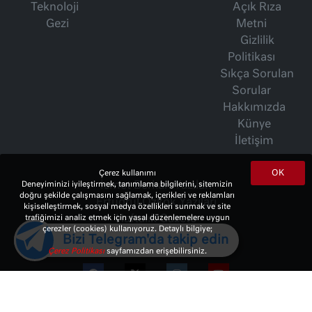
Teknoloji
Açık Rıza
Gezi
Metni
Gizlilik
Politikası
Sıkça Sorulan
Sorular
Hakkımızda
Künye
İletişim
OK
Çerez kullanımı
İsmet Berkan Yazıları
Deneyiminizi iyileştirmek, tanımlama bilgilerini, sitemizin
doğru şekilde çalışmasını sağlamak, içerikleri ve reklamları
Ertuğrul Özkök Yazıları
kişiselleştirmek, sosyal medya özellikleri sunmak ve site
Haftalık Gazete
trafiğimizi analiz etmek için yasal düzenlemelere uygun
çerezler (cookies) kullanıyoruz. Detaylı bilgiye;
Bizi Telegram'da takip edin
Çerez Politikası
sayfamızdan erişebilirsiniz.
© 2023 Copyright:
10Haber