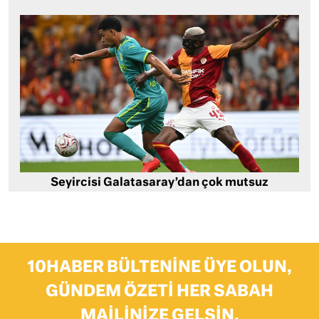
Seyircisi Galatasaray’dan çok mutsuz
10HABER BÜLTENINE ÜYE OLUN,
GÜNDEM ÖZETI HER SABAH
MAILINIZE GELSIN.