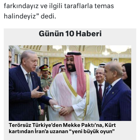
farkındayız ve ilgili taraflarla temas
halindeyiz” dedi.
Günün 10 Haberi
Terörsüz Türkiye’den Mekke Paktı’na, Kürt
kartından İran’a uzanan “yeni büyük oyun”