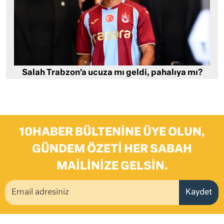
Salah Trabzon’a ucuza mı geldi, pahalıya mı?
10HABER BÜLTENINE ÜYE OLUN,
GÜNDEM ÖZETI HER SABAH
MAILINIZE GELSIN.
Kaydet