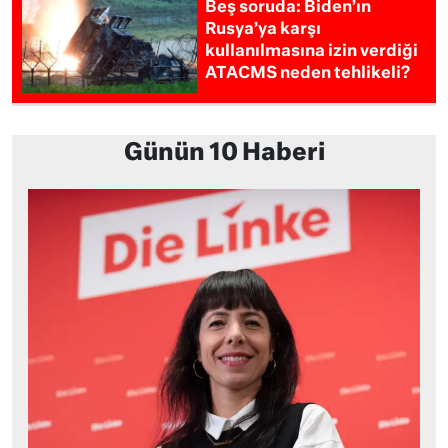
Beş soruda: Biden’ın
Rusya’ya karşı
kullanılmasına izin verdiği
ATACMS neden tehlikeli?
Günün 10 Haberi