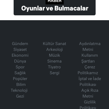
Oyunlar ve Bulmacalar
Gündem
Kültür Sanat
Aydınlatma
Siyaset
Arkeoloji
Metni
Ekonomi
Müzik
Kullanım
Dünya
Sinema
Şartları
Spor
Tiyatro
Çerez
Sağlık
Sergi
Politikamız
Popüler
İptal ve İade
Bilim
Politikası
Teknoloji
Açık Rıza
Gezi
Metni
Gizlilik
Politikası