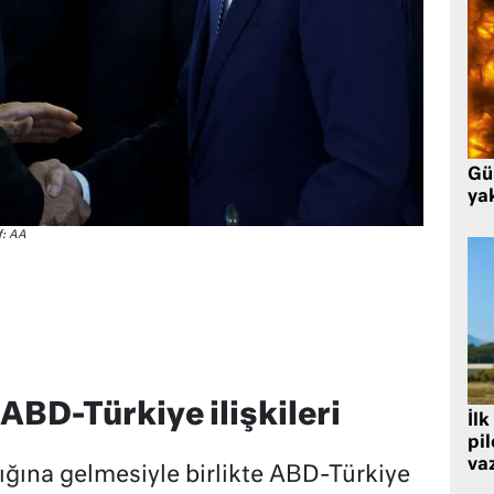
Gü
ya
f: AA
BD-Türkiye ilişkileri
İlk
pi
va
ğına gelmesiyle birlikte ABD-Türkiye