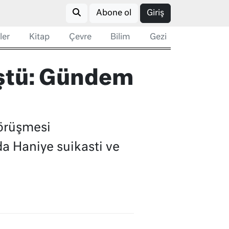
Abone ol
Giriş
ler
Kitap
Çevre
Bilim
Gezi
üştü: Gündem
örüşmesi
a Haniye suikasti ve