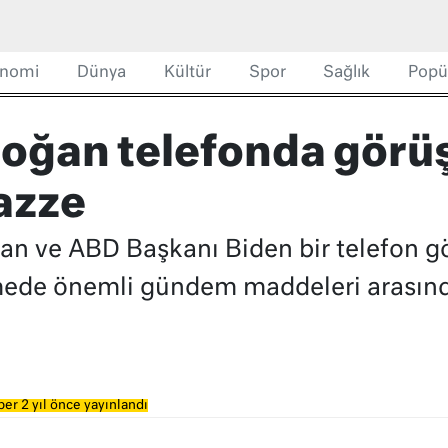
nomi
Dünya
Kültür
Spor
Sağlık
Popü
doğan telefonda gör
azze
n ve ABD Başkanı Biden bir telefon g
mede önemli gündem maddeleri arasınd
er 2 yıl önce yayınlandı