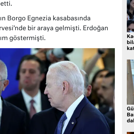
etti.
a’nın Borgo Egnezia kasabasında
vesi’nde bir araya gelmişti. Erdoğan
Kad
lım göstermişti.
bil
kat
Gü
Ba
da