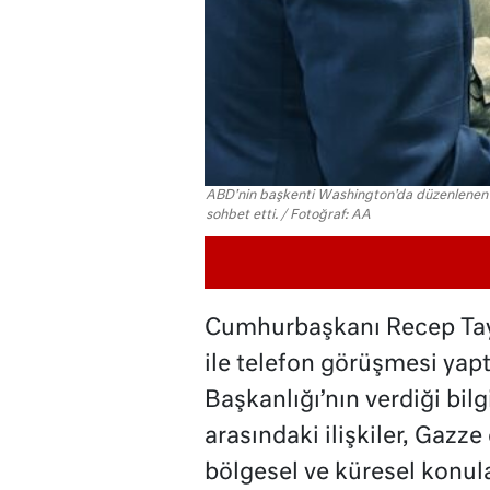
ABD'nin başkenti Washington'da düzenlenen
sohbet etti. / Fotoğraf: AA
Cumhurbaşkanı Recep Tay
ile telefon görüşmesi yap
Başkanlığı’nın verdiği bil
arasındaki ilişkiler, Gazz
bölgesel ve küresel konula