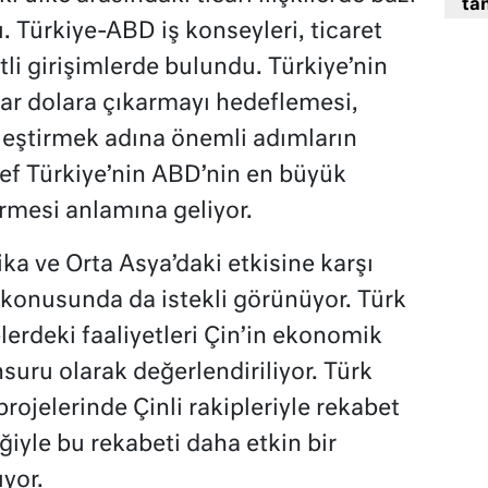
tan
 Türkiye-ABD iş konseyleri, ticaret
tli girişimlerde bulundu. Türkiye’nin
yar dolara çıkarmayı hedeflemesi,
nleştirmek adına önemli adımların
def Türkiye’nin ABD’nin en büyük
irmesi anlamına geliyor​.
ika ve Orta Asya’daki etkisine karşı
a konusunda da istekli görünüyor. Türk
erdeki faaliyetleri Çin’in ekonomik
nsuru olarak değerlendiriliyor. Türk
 projelerinde Çinli rakipleriyle rekabet
iyle bu rekabeti daha etkin bir
or​.