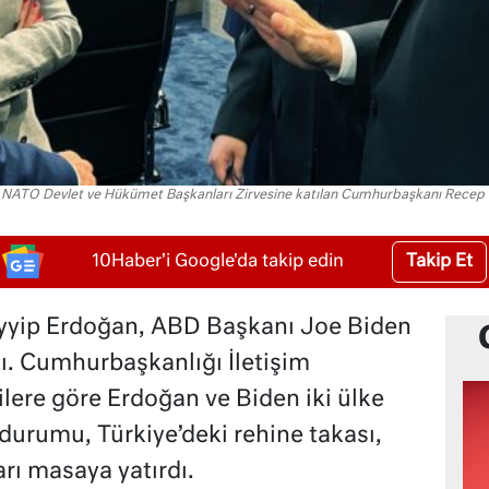
 NATO Devlet ve Hükümet Başkanları Zirvesine katılan Cumhurbaşkanı Recep 
Takip Et
10Haber'i Google'da takip edin
yip Erdoğan, ABD Başkanı Joe Biden
tı. Cumhurbaşkanlığı İletişim
gilere göre Erdoğan ve Biden iki ülke
e durumu, Türkiye’deki rehine takası,
rı masaya yatırdı.