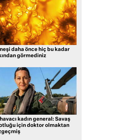
neşi daha önce hiç bu kadar
kından görmediniz
 havacı kadın general: Savaş
lotluğu için doktor olmaktan
zgeçmiş