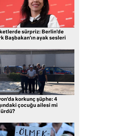
etlerde sürpriz: Berlin’de
rk Başbakan’ın ayak sesleri
yon’da korkunç şüphe: 4
şındaki çocuğu ailesi mi
dürdü?