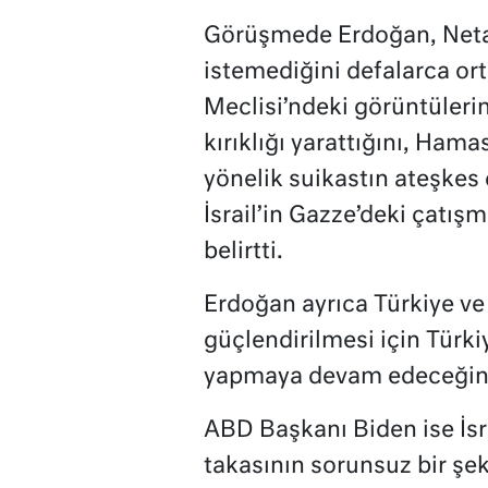
Görüşmede Erdoğan, Netan
istemediğini defalarca o
Meclisi’ndeki görüntüleri
kırıklığı yarattığını, Ham
yönelik suikastın ateşkes 
İsrail’in Gazze’deki çatış
belirtti.
Erdoğan ayrıca Türkiye ve 
güçlendirilmesi için Türki
yapmaya devam edeceğini
ABD Başkanı Biden ise İsr
takasının sorunsuz bir şek