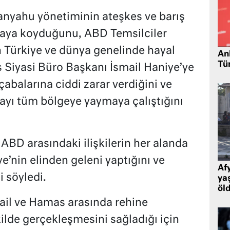
yahu yönetiminin ateşkes ve barış
rtaya koyduğunu, ABD Temsilciler
n Türkiye ve dünya genelinde hayal
Ank
Tü
as Siyasi Büro Başkanı İsmail Haniye’ye
çabalarına ciddi zarar verdiğini ve
mayı tüm bölgeye yaymaya çalıştığını
ABD arasındaki ilişkilerin her alanda
ye’nin elinden geleni yaptığını ve
Af
 söyledi.
ya
öl
ail ve Hamas arasında rehine
ilde gerçekleşmesini sağladığı için