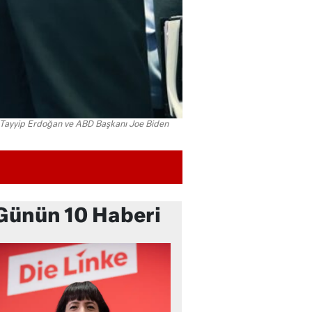
Tayyip Erdoğan ve ABD Başkanı Joe Biden
Günün 10 Haberi