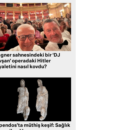
gner sahnesindeki bir ‘DJ
vşan’ operadaki Hitler
aletini nasıl kovdu?
pendos’ta müthiş keşif: Sağlık