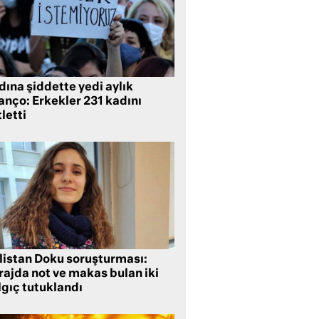
ına şiddette yedi aylık
anço: Erkekler 231 kadını
letti
listan Doku soruşturması:
rajda not ve makas bulan iki
lgıç tutuklandı