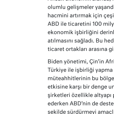
olumlu gelişmeler yaşandı.
hacmini artırmak için çeşi
ABD ile ticaretini 100 mil
ekonomik işbirliğini deri
atılmasını sağladı. Bu he
ticaret ortakları arasına g
Biden yönetimi, Çin’in Afr
Türkiye ile işbirliği yapm
müteahhitlerinin bu bölgel
etkisine karşı bir denge u
şirketleri özellikle altyapı
ederken ABD’nin de desteğ
şekilde sürdürmeyi amaçlıy