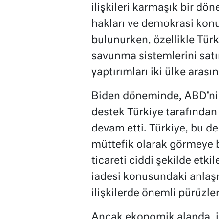
ilişkileri karmaşık bir dö
hakları ve demokrasi konul
bulunurken, özellikle Tür
savunma sistemlerini sat
yaptırımları iki ülke arasın
Biden döneminde, ABD’nin 
destek Türkiye tarafından
devam etti. Türkiye, bu d
müttefik olarak görmeye b
ticareti ciddi şekilde etki
iadesi konusundaki anlaş
ilişkilerde önemli pürüzler 
Ancak ekonomik alanda, iki