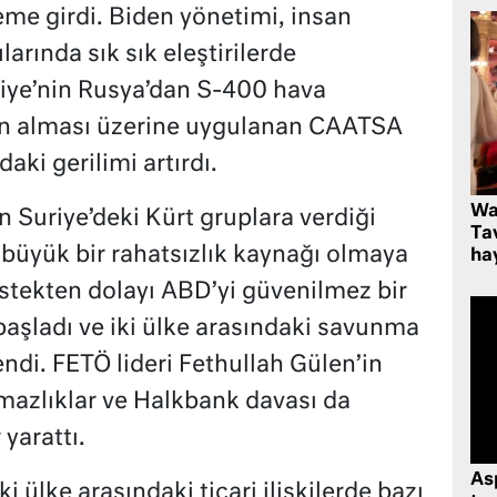
neme girdi. Biden yönetimi, insan
arında sık sık eleştirilerde
kiye’nin Rusya’dan S-400 hava
ın alması üzerine uygulanan CAATSA
daki gerilimi artırdı.
Wa
Suriye’deki Kürt gruplara verdiği
Ta
 büyük bir rahatsızlık kaynağı olmaya
hay
estekten dolayı ABD’yi güvenilmez bir
aşladı ve iki ülke arasındaki savunma
lendi. FETÖ lideri Fethullah Gülen’in
mazlıklar ve Halkbank davası da
yarattı​.
As
 ülke arasındaki ticari ilişkilerde bazı