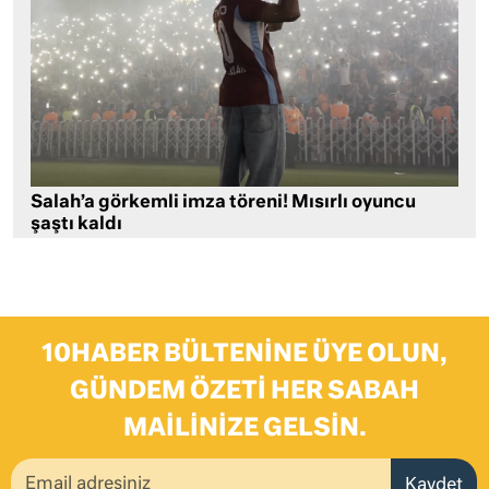
Salah’a görkemli imza töreni! Mısırlı oyuncu
şaştı kaldı
10HABER BÜLTENINE ÜYE OLUN,
GÜNDEM ÖZETI HER SABAH
MAILINIZE GELSIN.
Kaydet