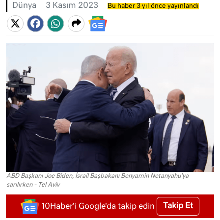
Dünya
3 Kasım 2023
Bu haber 3 yıl önce yayınlandı
ABD Başkanı Joe Biden, İsrail Başbakanı Benyamin Netanyahu'ya
sarılırken - Tel Aviv
Takip Et
10Haber'i Google'da takip edin