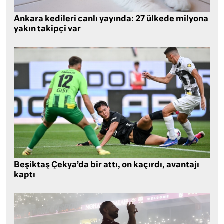
Ankara kedileri canlı yayında: 27 ülkede milyona
yakın takipçi var
Beşiktaş Çekya’da bir attı, on kaçırdı, avantajı
kaptı