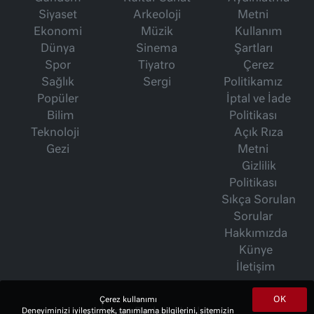
Siyaset
Arkeoloji
Metni
Ekonomi
Müzik
Kullanım
Dünya
Sinema
Şartları
Spor
Tiyatro
Çerez
Sağlık
Sergi
Politikamız
Popüler
İptal ve İade
Bilim
Politikası
Teknoloji
Açık Rıza
Gezi
Metni
Gizlilik
Politikası
Sıkça Sorulan
Sorular
Hakkımızda
Künye
İletişim
OK
Çerez kullanımı
İsmet Berkan Yazıları
Deneyiminizi iyileştirmek, tanımlama bilgilerini, sitemizin