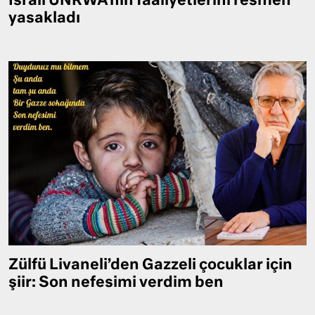
İsrail UNRWA’nın faaliyetlerini resmen
yasakladı
Zülfü Livaneli’den Gazzeli çocuklar için
şiir: Son nefesimi verdim ben