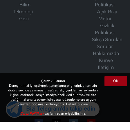
Bilim
Politikası
Teknoloji
Açık Rıza
Gezi
Metni
Gizlilik
Politikası
Sıkça Sorulan
Sorular
Hakkımızda
Künye
İletişim
OK
Çerez kullanımı
Deneyiminizi iyileştirmek, tanımlama bilgilerini, sitemizin
İsmet Berkan Yazıları
doğru şekilde çalışmasını sağlamak, içerikleri ve reklamları
Ertuğrul Özkök Yazıları
kişiselleştirmek, sosyal medya özellikleri sunmak ve site
trafiğimizi analiz etmek için yasal düzenlemelere uygun
Haftalık Gazete
çerezler (cookies) kullanıyoruz. Detaylı bilgiye;
Bizi Telegram'da takip edin
Çerez Politikası
sayfamızdan erişebilirsiniz.