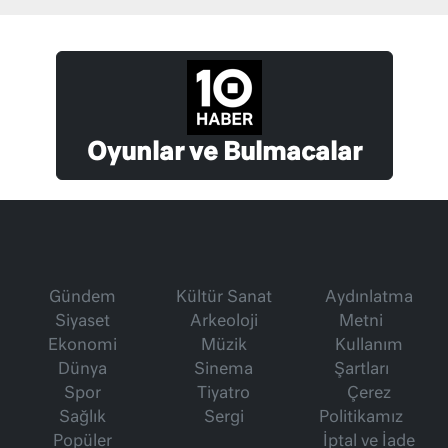
Oyunlar ve Bulmacalar
Gündem
Kültür Sanat
Aydınlatma
Siyaset
Arkeoloji
Metni
Ekonomi
Müzik
Kullanım
Dünya
Sinema
Şartları
Spor
Tiyatro
Çerez
Sağlık
Sergi
Politikamız
Popüler
İptal ve İade