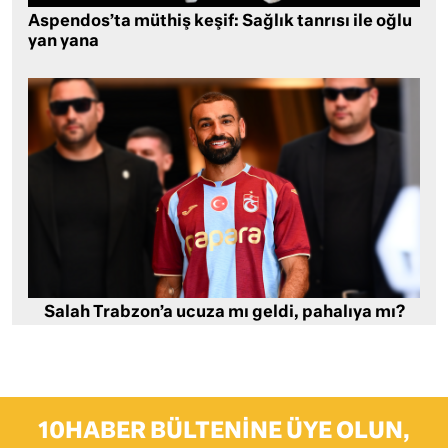
Aspendos’ta müthiş keşif: Sağlık tanrısı ile oğlu
yan yana
Salah Trabzon’a ucuza mı geldi, pahalıya mı?
10HABER BÜLTENINE ÜYE OLUN,