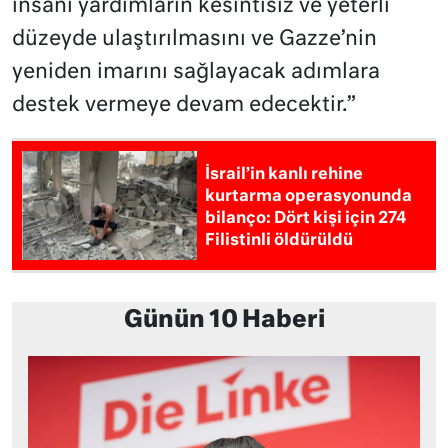
insani yardımların kesintisiz ve yeterli
düzeyde ulaştırılmasını ve Gazze’nin
yeniden imarını sağlayacak adımlara
destek vermeye devam edecektir.”
İsrail’in kanlı rehine
kurtarma operasyonunda
bilanço: Dört kişi için 274
Filistinli öldürüldü
Günün 10 Haberi