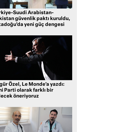
rkiye-Suudi Arabistan-
kistan güvenlik paktı kuruldu,
tadoğu’da yeni güç dengesi
gür Özel, Le Monde’a yazdı:
i Parti olarak farklı bir
lecek öneriyoruz