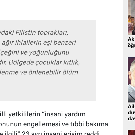
ndaki Filistin toprakları,
Ak 
ağır ihlallerin eşi benzeri
öğr
lçeğini ve yoğunluğunu
r. Bölgede çocuklar kıtlık,
slenme ve önlenebilir ölüm
Ai
du
li yetkililerin “insani yardım
dav
onunun engellemesi ve tıbbi bakıma
ilgili” 23 ayrı insani erişim reddi