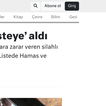
Abone ol
Giriş
ler
Kitap
Çevre
Bilim
Gezi
steye’ aldı
ra zarar veren silahlı
. Listede Hamas ve