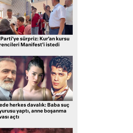
Parti’ye sürpriz: Kur’an kursu
encileri Manifest’i istedi
lede herkes davalık: Baba suç
yurusu yaptı, anne boşanma
ası açtı