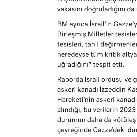
vakasını doğruladığını da 
BM ayrıca İsrail’in Gazze’ye
Birleşmiş Milletler tesisle
tesisleri, tahıl değirmenle
neredeyse tüm kritik altyap
uğradığını” tespit etti.
Raporda İsrail ordusu ve g
askeri kanadı İzzeddin Kas
Hareketi’nin askeri kanadı
alındığı, bu verilerin 202
durumun daha da kötüleşti
çeyreğinde Gazze’deki duru