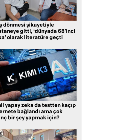
ş dönmesi şikayetiyle
taneye gitti, ‘dünyada 68’inci
a’ olarak literatüre geçti
li yapay zeka da testten kaçıp
ternete bağlandı ama çok
inç bir şey yapmak için?