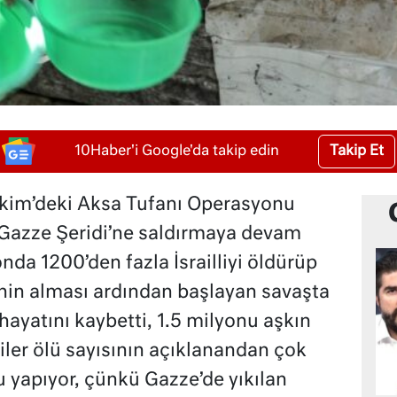
Takip Et
10Haber'i Google'da takip edin
Ekim’deki Aksa Tufanı Operasyonu
 Gazze Şeridi’ne saldırmaya devam
da 1200’den fazla İsrailliyi öldürüp
ehin alması ardından başlayan savaşta
 hayatını kaybetti, 1.5 milyonu aşkın
ililer ölü sayısının açıklanandan çok
 yapıyor, çünkü Gazze’de yıkılan