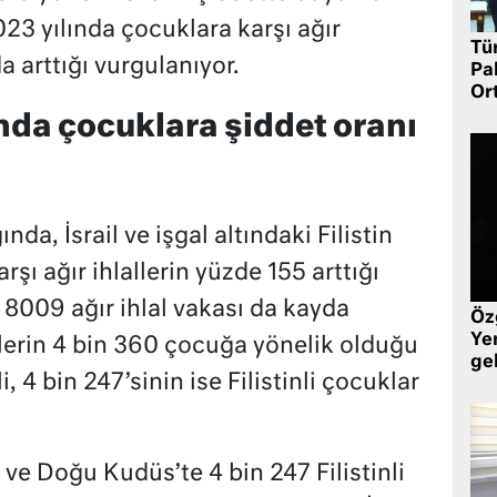
023 yılında çocuklara karşı ağır
Tü
a arttığı vurgulanıyor.
Pa
Or
ında çocuklara şiddet oranı
nda, İsrail ve işgal altındaki Filistin
şı ağır ihlallerin yüzde 155 arttığı
a 8009 ağır ihlal vakası da kayda
Öz
Yen
erin 4 bin 360 çocuğa yönelik olduğu
ge
i, 4 bin 247’sinin ise Filistinli çocuklar
ve Doğu Kudüs’te 4 bin 247 Filistinli