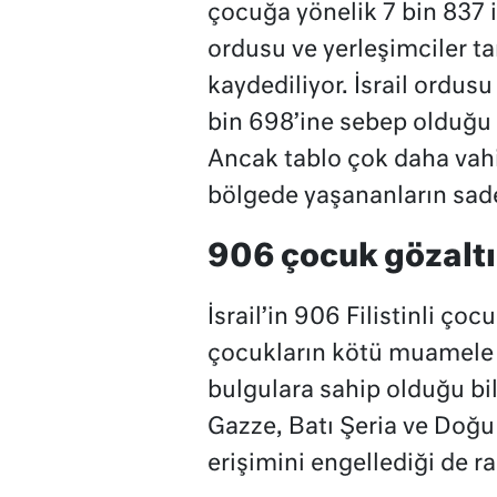
çocuğa yönelik 7 bin 837 ih
ordusu ve yerleşimciler ta
kaydediliyor. İsrail ordusu
bin 698’ine sebep olduğu 
Ancak tablo çok daha vah
bölgede yaşananların sadec
906 çocuk gözalt
İsrail’in 906 Filistinli ço
çocukların kötü muamele v
bulgulara sahip olduğu bild
Gazze, Batı Şeria ve Doğu
erişimini engellediği de ra