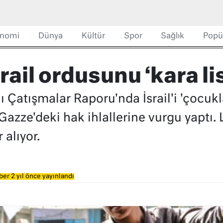
nomi
Dünya
Kültür
Spor
Sağlık
Popü
rail ordusunu ‘kara li
 Çatışmalar Raporu'nda İsrail'i 'çocukla
 Gazze'deki hak ihlallerine vurgu yaptı
 alıyor.
er 2 yıl önce yayınlandı