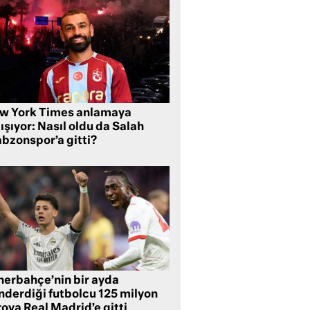
w York Times anlamaya
ışıyor: Nasıl oldu da Salah
abzonspor’a gitti?
nerbahçe’nin bir ayda
nderdiği futbolcu 125 milyon
oya Real Madrid’e gitti