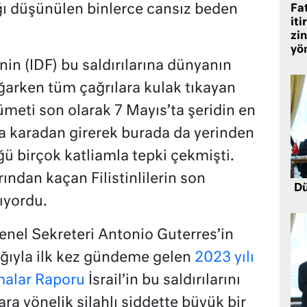
ğı düşünülen binlerce cansız beden
Fat
iti
zin
yö
nin (IDF) bu saldırılarına dünyanın
ağarken tüm çağrılara kulak tıkayan
eti son olarak 7 Mayıs’ta şeridin en
a karadan girerek burada da yerinden
üğü birçok katliamla tepki çekmişti.
arından kaçan Filistinlilerin son
Dü
ıyordu.
enel Sekreteri Antonio Guterres’in
lığıyla ilk kez gündeme gelen
2023 yılı
şmalar Raporu
İsrail’in bu saldırılarını
ara yönelik silahlı şiddette büyük bir