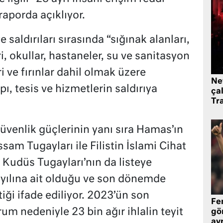
raporda açıklıyor.
 saldırıları sırasında “sığınak alanları,
ri, okullar, hastaneler, su ve sanitasyon
ri ve fırınlar dahil olmak üzere
Ne
ı, tesis ve hizmetlerin saldırıya
çal
Tr
üvenlik güçlerinin yanı sıra Hamas’ın
sam Tugayları ile Filistin İslami Cihat
 Kudüs Tugayları’nın da listeye
3 yılına ait olduğu ve son dönemde
ği ifade ediliyor. 2023’ün son
Fe
m nedeniyle 23 bin ağır ihlalin teyit
gö
avr