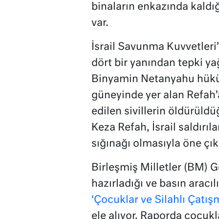
binaların enkazında kaldı
var.
İsrail Savunma Kuvvetleri’
dört bir yanından tepki y
Binyamin Netanyahu hüküm
güneyinde yer alan Refah’
edilen sivillerin öldürüld
Keza Refah, İsrail saldırıl
sığınağı olmasıyla öne çık
Birleşmiş Milletler (BM) G
hazırladığı ve basın aracı
‘Çocuklar ve Silahlı Çatı
ele alıyor. Raporda çocukl