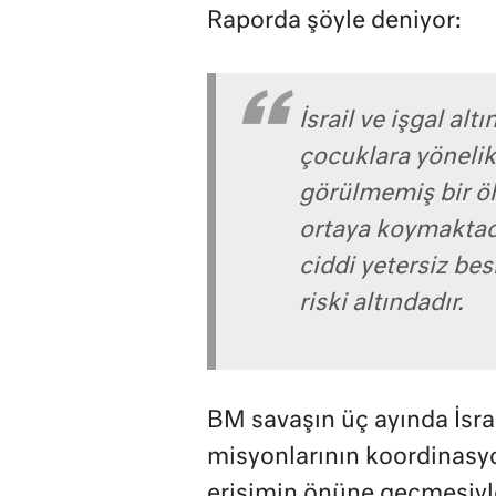
Raporda şöyle deniyor:
İsrail ve işgal altı
çocuklara yönelik 
görülmemiş bir ö
ortaya koymaktadı
ciddi yetersiz be
riski altındadır.
BM savaşın üç ayında İsrail
misyonlarının koordinasy
erişimin önüne geçmesiyle 