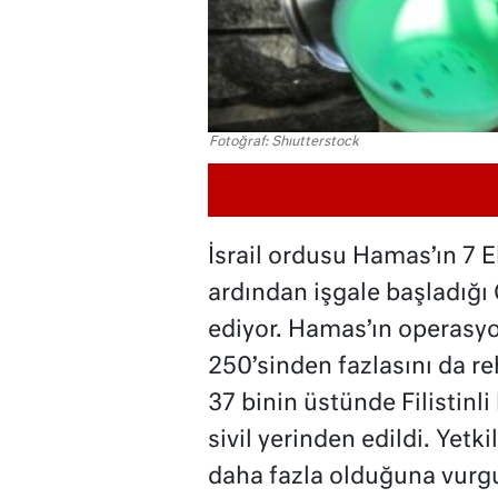
Fotoğraf: Shıutterstock
İsrail ordusu Hamas’ın 7 
ardından işgale başladığı
ediyor. Hamas’ın operasyon
250’sinden fazlasını da r
37 binin üstünde Filistinli
sivil yerinden edildi. Yetk
daha fazla olduğuna vurgu