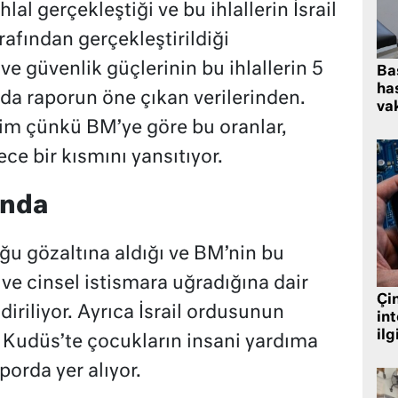
lal gerçekleştiği ve bu ihlallerin İsrail
rafından gerçekleştirildiği
 ve güvenlik güçlerinin bu ihlallerin 5
Ba
has
da raporun öne çıkan verilerinden.
vak
im çünkü BM’ye göre bu oranlar,
e bir kısmını yansıtıyor.
ında
cuğu gözaltına aldığı ve BM’nin bu
e cinsel istismara uğradığına dair
Çin
iriliyor. Ayrıca İsrail ordusunun
in
ilg
 Kudüs’te çocukların insani yardıma
porda yer alıyor.