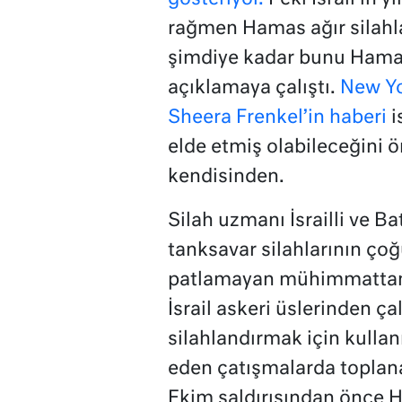
rağmen Hamas ağır silahlar
şimdiye kadar bunu Hamas’
açıklamaya çalıştı.
New Yo
Sheera Frenkel’in haberi
i
elde etmiş olabileceğini ö
kendisinden.
Silah uzmanı İsrailli ve Bat
tanksavar silahlarının çoğ
patlamayan mühimmattan e
İsrail askeri üslerinden çal
silahlandırmak için kulla
eden çatışmalarda toplanan 
Ekim saldırısından önce H