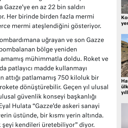
a Gazze’ye en az 22 bin saldırı
r. Her birinde birden fazla mermi
Kor
yer
lerce mermi ateşlendiğini gösteriyor.
a bombardımana uğrayan ve son Gazze
e bombalanan bölge yeniden
tlamamış mühimmatla doldu. Roket ve
rda patlayıcı madde kullanmayı
in attığı patlamamış 750 kiloluk bir
Hat
okete dönüştürebilir. Geçen yıl ulusal
ülk
yıl
ulusal güvenlik konseyi başkanlığı
Eyal Hulata “Gazze’de askeri sanayi
yerin üstünde, bir kısmı yerin altında.
şeyi kendileri üretebiliyor” diyor.