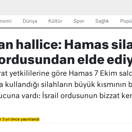
nomi
Dünya
Kültür
Spor
Sağlık
Popü
 hallice: Hamas sila
l ordusundan elde edi
barat yetkililerine göre Hamas 7 Ekim sal
 kullandığı silahların büyük kısmının 
cuna vardı: İsrail ordusunun bizzat ke
 3 yıl önce yayınlandı