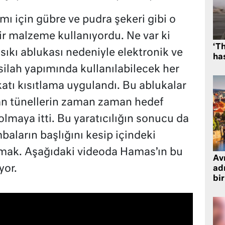
ı için gübre ve pudra şekeri gibi o
r malzeme kullanıyordu. Ne var ki
‘Th
 sıkı ablukası nedeniyle elektronik ve
has
silah yapımında kullanılabilecek her
atı kısıtlama uygulandı. Bu ablukalar
ılan tünellerin zaman zaman hedef
olmaya itti. Bu yaratıcılığın sonucu da
baların başlığını kesip içindeki
nmak. Aşağıdaki videoda Hamas’ın bu
Avr
yor.
adr
bir