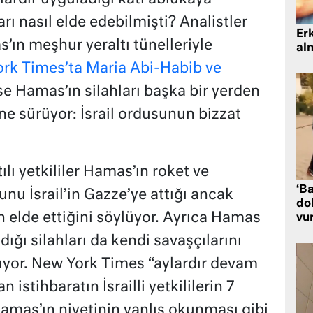
ı nasıl elde edebilmişti? Analistler
Er
ın meşhur yeraltı tünelleriyle
al
rk Times’ta Maria Abi-Habib ve
se Hamas’ın silahları başka bir yerden
ne sürüyor: İsrail ordusunun bizzat
ılı yetkililer Hamas’ın roket ve
‘Ba
unu İsrail’in Gazze’ye attığı ancak
dol
lde ettiğini söylüyor. Ayrıca Hamas
vu
dığı silahları da kendi savaşçılarını
nıyor. New York Times “aylardır devam
istihbaratın İsrailli yetkililerin 7
amas’ın niyetinin yanlış okunması gibi