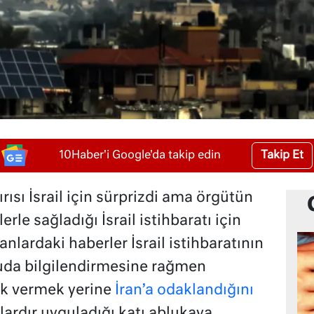
Takip Et
10Haber'i Google'da takip edin
rısı İsrail için sürprizdi ama örgütün
rle sağladığı İsrail istihbaratı için
nlardaki haberler İsrail istihbaratının
da bilgilendirmesine rağmen
ik vermek yerine
İran’a odaklandığını
ıllardır uyguladığı katı ablukaya