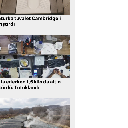
aturka tuvalet Cambridge’i
ıştırdı
ifa ederken 1,5 kilo da altın
türdü: Tutuklandı