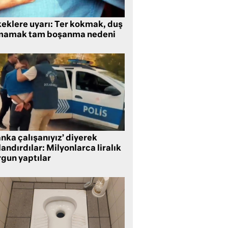
keklere uyarı: Ter kokmak, duş
mamak tam boşanma nedeni
nka çalışanıyız’ diyerek
andırdılar: Milyonlarca liralık
rgun yaptılar