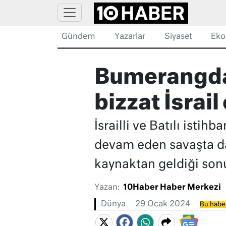
Gündem
Yazarlar
Siyaset
Eko
Bumerangdan
bizzat İsrai
İsrailli ve Batılı istih
devam eden savaşta da
kaynaktan geldiği sonu
Yazan:
10Haber Haber Merkezi
Dünya
29 Ocak 2024
Bu haber