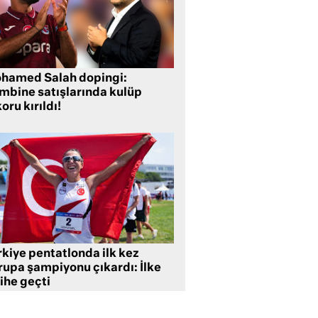
hamed Salah dopingi:
mbine satışlarında kulüp
oru kırıldı!
rkiye pentatlonda ilk kez
rupa şampiyonu çıkardı: İlke
ihe geçti