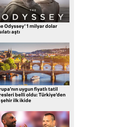
e Odyssey’ 1 milyar dolar
ılatı aştı
upa’nın uygun fiyatlı tatil
esleri belli oldu: Türkiye’den
 şehir ilk ikide