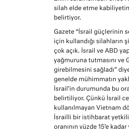
silah elde etme kabiliyetin
belirtiyor.
Gazete “İsrail güçlerinin 
için kullandığı silahların ş
çok açık. İsrail ve ABD yap
yağmuruna tutmasını ve Ga
girebilmesini sağladı” diy
genelde mühimmatın yakla
İsrail’in durumunda bu or
belirtiliyor. Çünkü İsrail 
kullanılmayan Vietnam dö
İsrailli bir istihbarat yetk
oranının yüzde 15’e kadar 