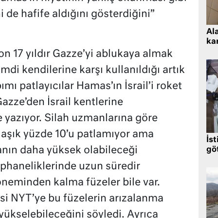
i de hafife aldığını gösterdiğini”
Al
kar
son 17 yıldır Gazze’yi ablukaya almak
imdi kendilerine karşı kullanıldığı artık
ımı patlayıcılar Hamas’ın İsrail’i roket
zze’den İsrail kentlerine
e yazıyor. Silah uzmanlarına göre
şık yüzde 10’u patlamıyor ama
İst
anın daha yüksek olabileceği
gö
cephaneliklerinde uzun süredir
neminden kalma füzeler bile var.
ilisi NYT’ye bu füzelerin arızalanma
yükselebileceğini söyledi. Ayrıca