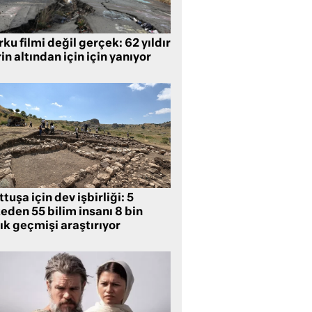
ku filmi değil gerçek: 62 yıldır
in altından için için yanıyor
tuşa için dev işbirliği: 5
eden 55 bilim insanı 8 bin
lık geçmişi araştırıyor