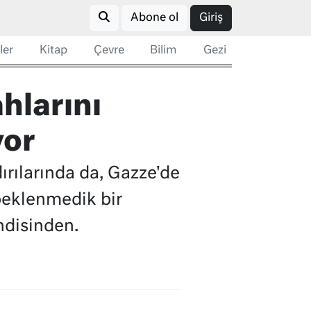
Abone ol
Giriş
ler
Kitap
Çevre
Bilim
Gezi
hlarını
yor
dırılarında da, Gazze'de
beklenmedik bir
ndisinden.