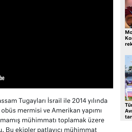
Mo
Ko
rek
sam Tugayları İsrail ile 2014 yılında
Tü
 obüs mermisi ve Amerikan yapımı
Av
tar
lamamış mühimmatı toplamak üzere
u. Bu ekipler patlayıcı mühimmat