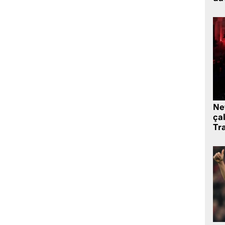
Ne
çal
Tr