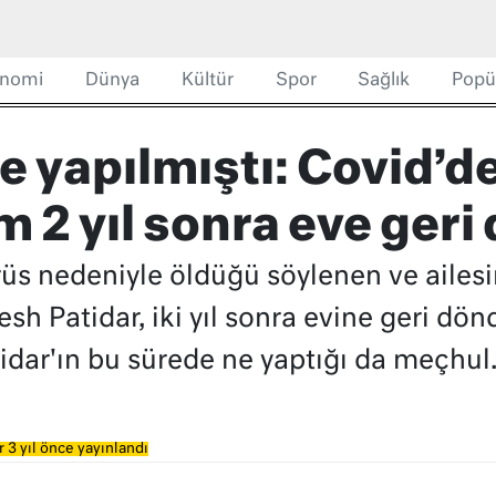
nomi
Dünya
Kültür
Spor
Sağlık
Popü
e yapılmıştı: Covid’d
 2 yıl sonra eve geri
üs nedeniyle öldüğü söylenen ve ailesi
sh Patidar, iki yıl sonra evine geri dön
idar'ın bu sürede ne yaptığı da meçhul
 3 yıl önce yayınlandı