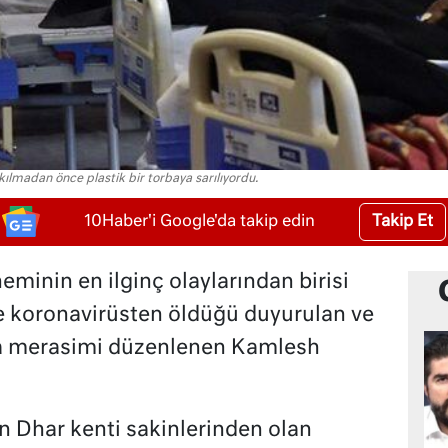
kılmadan önce plastik bir torbaya sarılıyordu.
Takip Et
10Haber'i Google'da takip edin
minin en ilginç olaylarından birisi
ce koronavirüsten öldüğü duyurulan ve
ma merasimi düzenlenen Kamlesh
 Dhar kenti sakinlerinden olan