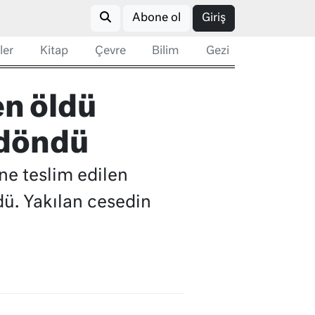
Abone ol
Giriş
ler
Kitap
Çevre
Bilim
Gezi
en öldü
 döndü
ne teslim edilen
dü. Yakılan cesedin
.