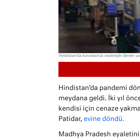
Hindistan'da koronavirüs nedeniyle ölenler ya
Hindistan’da pandemi döne
meydana geldi. İki yıl ön
kendisi için cenaze yak
Patidar,
evine döndü.
Madhya Pradesh eyaletinin