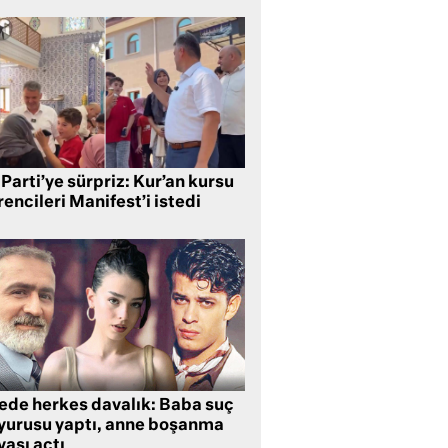
Parti’ye sürpriz: Kur’an kursu
encileri Manifest’i istedi
lede herkes davalık: Baba suç
yurusu yaptı, anne boşanma
ası açtı