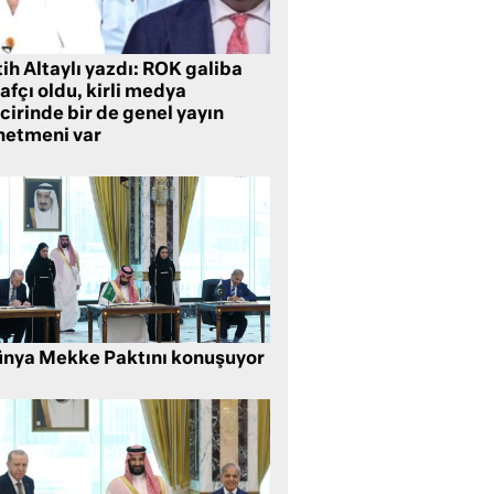
ih Altaylı yazdı: ROK galiba
rafçı oldu, kirli medya
cirinde bir de genel yayın
netmeni var
nya Mekke Paktını konuşuyor