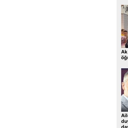
Ak 
öğr
Ai
du
dav