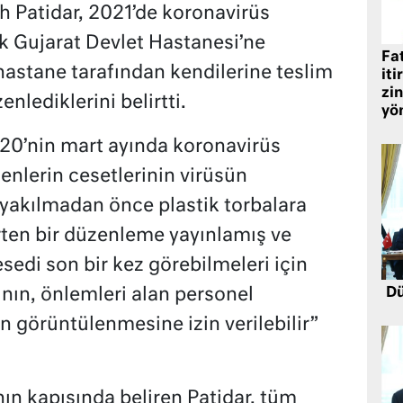
h Patidar, 2021’de koronavirüs
ak Gujarat Devlet Hastanesi’ne
Fat
 hastane tarafından kendilerine teslim
iti
zin
enlediklerini belirtti.
yö
20’nin mart ayında koronavirüs
enlerin cesetlerinin virüsün
 yakılmadan önce plastik torbalara
irten bir düzenleme yayınlamış ve
esedi son bir kez görebilmeleri için
nın, önlemleri alan personel
Dü
n görüntülenmesine izin verilebilir”
ının kapısında beliren Patidar, tüm