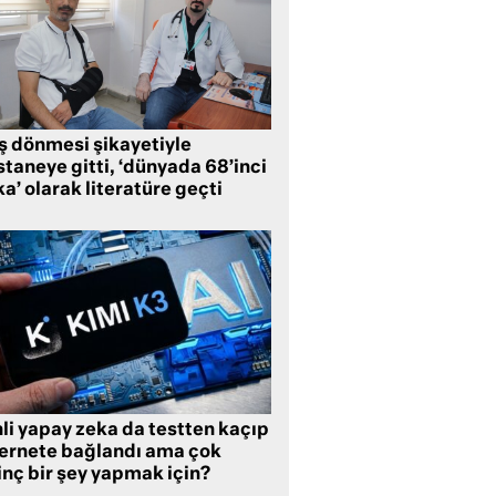
ş dönmesi şikayetiyle
taneye gitti, ‘dünyada 68’inci
a’ olarak literatüre geçti
li yapay zeka da testten kaçıp
ternete bağlandı ama çok
inç bir şey yapmak için?