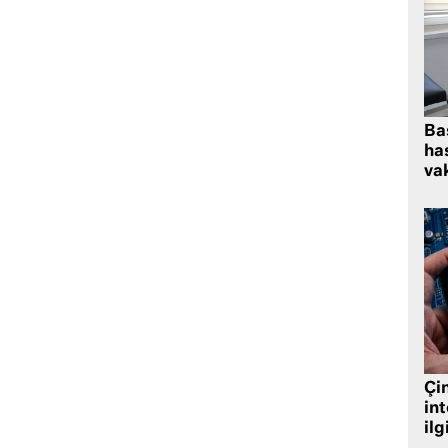
Ba
has
vak
Çin
in
ilg