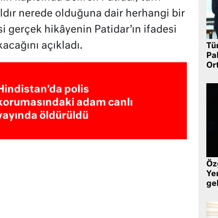
yıldır nerede olduğuna dair herhangi bir
i gerçek hikâyenin Patidar’ın ifadesi
kacağını açıkladı.
Tü
Pa
Or
Hindistan’da polis
korumasındaki adam canlı
yayında öldürüldü
Öz
Yen
ge