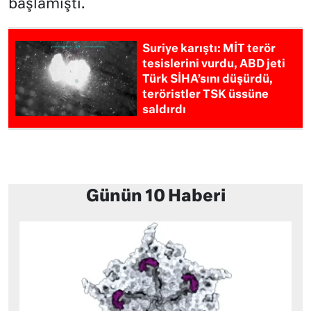
başlamıştı.
Suriye karıştı: MİT terör
tesislerini vurdu, ABD jeti
Türk SİHA’sını düşürdü,
teröristler TSK üssüne
saldırdı
Günün 10 Haberi