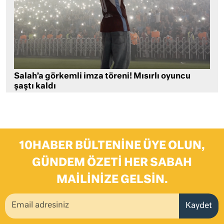
Salah’a görkemli imza töreni! Mısırlı oyuncu
şaştı kaldı
10HABER BÜLTENINE ÜYE OLUN,
GÜNDEM ÖZETI HER SABAH
MAILINIZE GELSIN.
Kaydet