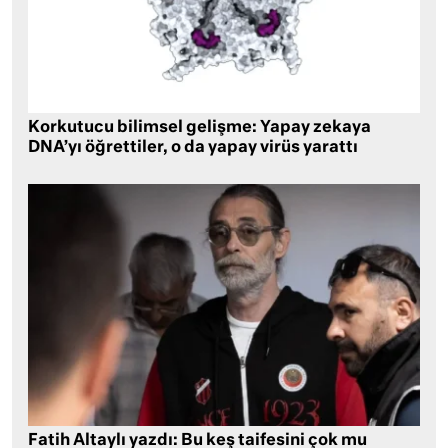
Korkutucu bilimsel gelişme: Yapay zekaya
DNA’yı öğrettiler, o da yapay virüs yarattı
Fatih Altaylı yazdı: Bu keş taifesini çok mu