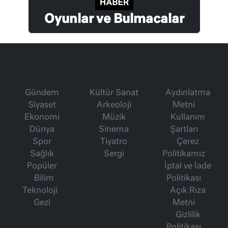
Oyunlar ve Bulmacalar
Gündem
Kültür Sanat
Aydınlatma
Siyaset
Arkeoloji
Metni
Ekonomi
Müzik
Kullanım
Dünya
Sinema
Şartları
Spor
Tiyatro
Çerez
Sağlık
Sergi
Politikamız
Popüler
İptal ve İade
Bilim
Politikası
Teknoloji
Açık Rıza
Gezi
Metni
Gizlilik
Politikası