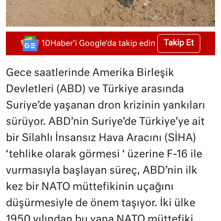
Takip Et
10Haber'i Google'da takip edin
Gece saatlerinde Amerika Birleşik
Devletleri (ABD) ve Türkiye arasında
Suriye’de yaşanan dron krizinin yankıları
sürüyor. ABD’nin Suriye’de Türkiye’ye ait
bir Silahlı İnsansız Hava Aracını (SİHA)
‘tehlike olarak görmesi ‘ üzerine F-16 ile
vurmasıyla başlayan süreç, ABD’nin ilk
kez bir NATO müttefikinin uçağını
düşürmesiyle de önem taşıyor. İki ülke
1950 yılından bu yana NATO müttefiki