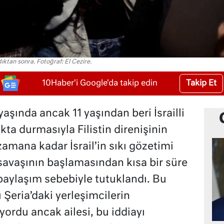
dıktan sonra. Fotoğraf: El Cezire.
Takip Et
10Haber'i Google'da takip edin
şında ancak 11 yaşından beri İsrailli
kta durmasıyla Filistin direnişinin
amana kadar İsrail’in sıkı gözetimi
savaşının başlamasından kısa bir süre
 paylaşım sebebiyle tutuklandı. Bu
Şeria’daki yerleşimcilerin
yordu ancak ailesi, bu iddiayı