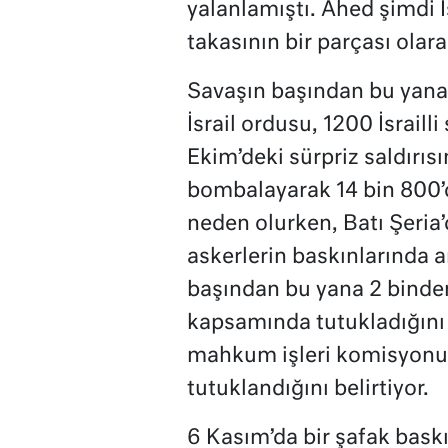
yalanlamıştı. Ahed şimdi İ
takasının bir parçası olara
Savaşın başından bu yana t
İsrail ordusu, 1200 İsrail
Ekim’deki sürpriz saldırıs
bombalayarak 14 bin 800’de
neden olurken, Batı Şeria’
askerlerin baskınlarında a
başından bu yana 2 binden
kapsamında tutukladığını s
mahkum işleri komisyonu y
tutuklandığını belirtiyor.
6 Kasım’da bir şafak baskı