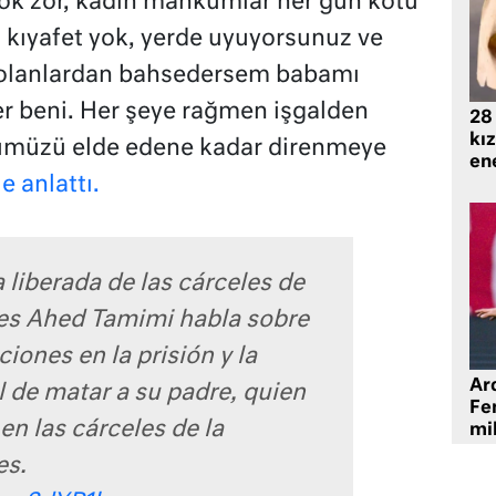
çok zor, kadın mahkumlar her gün kötü
 kıyafet yok, yerde uyuyorsunuz ve
 olanlardan bahsedersem babamı
ler beni. Her şeye rağmen işgalden
28
kız
ümüzü elde edene kadar direnmeye
ene
e anlattı.
 liberada de las cárceles de
íes Ahed Tamimi habla sobre
ciones en la prisión y la
Ard
 de matar a su padre, quien
Fe
en las cárceles de la
mi
es.