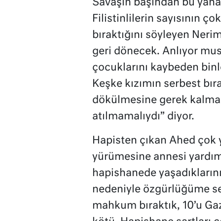
Savaşın başından bu yana İ
Filistinlilerin sayısının ço
bıraktığını söyleyen Neri
geri dönecek. Anlıyor m
çocuklarını kaybeden binle
Keşke kızımın serbest bır
dökülmesine gerek kalmas
atılmamalıydı” diyor.
Hapisten çıkan Ahed çok y
yürümesine annesi yardım
hapishanede yaşadıklarını
nedeniyle özgürlüğüme s
mahkum bıraktık, 10’u Gaz