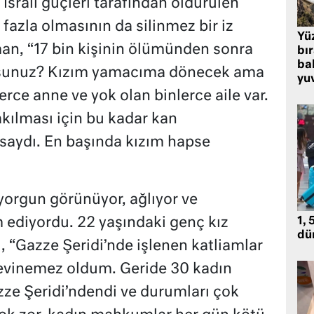
srail güçleri tarafından öldürülen
k fazla olmasının da silinmez bir iz
Yü
man, “17 bin kişinin ölümünden sonra
bı
bal
usunuz? Kızım yamacıma dönecek ama
yu
rce anne ve yok olan binlerce aile var.
akılması için bu kadar kan
aydı. En başında kızım hapse
orgun görünüyor, ağlıyor ve
 ediyordu. 22 yaşındaki genç kız
1, 
dü
, “Gazze Şeridi’nde işlenen katliamlar
evinemez oldum. Geride 30 kadın
ze Şeridi’ndendi ve durumları çok