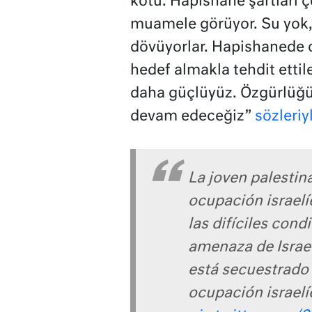
kötü. Hapishane şartları 
muamele görüyor. Su yok,
dövüyorlar. Hapishanede
hedef almakla tehdit etti
daha güçlüyüz. Özgürlüğ
devam edeceğiz”
sözleriyl
La joven palestina
ocupación israel
las difíciles condi
amenaza de Israel
está secuestrado 
ocupación israelí