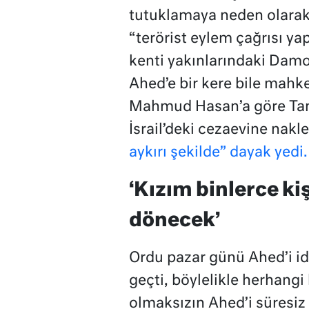
tutuklamaya neden olarak A
“terörist eylem çağrısı yap
kenti yakınlarındaki Damo
Ahed’e bir kere bile mah
Mahmud Hasan’a göre Tam
İsrail’deki cezaevine nakl
aykırı şekilde” dayak yedi.
‘Kızım binlerce k
dönecek’
Ordu pazar günü Ahed’i id
geçti, böylelikle herhangi
olmaksızın Ahed’i süresiz 