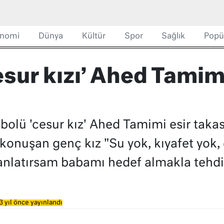
nomi
Dünya
Kültür
Spor
Sağlık
Popü
‘cesur kızı’ Ahed Tami
embolü 'cesur kız' Ahed Tamimi esir tak
 konuşan genç kız "Su yok, kıyafet yok, 
nlatırsam babamı hedef almakla tehdit 
3 yıl önce yayınlandı