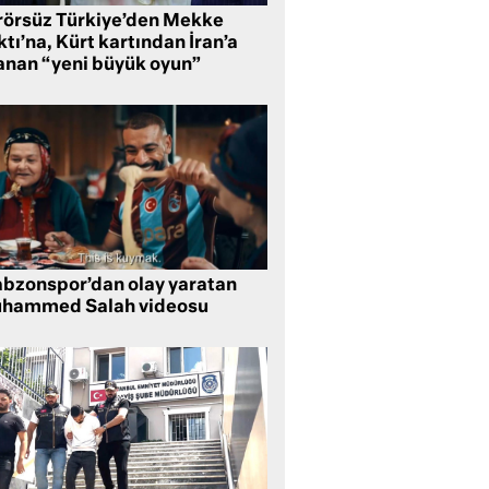
rörsüz Türkiye’den Mekke
tı’na, Kürt kartından İran’a
anan “yeni büyük oyun”
abzonspor’dan olay yaratan
hammed Salah videosu