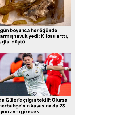
 gün boyunca her öğünde
armış tavuk yedi: Kilosu arttı,
rjisi düştü
a Güler’e çılgın teklif: Olursa
nerbahçe’nin kasasına da 23
lyon avro girecek