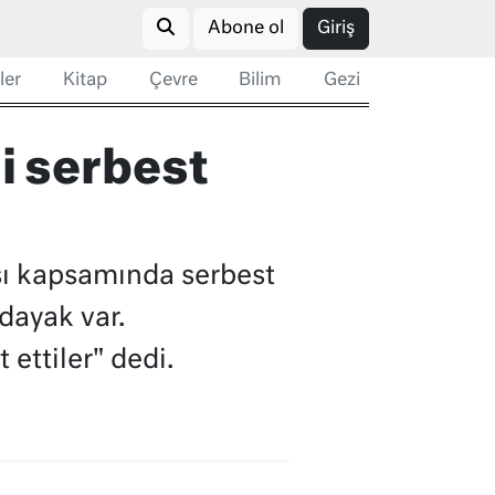
Abone ol
Giriş
ler
Kitap
Çevre
Bilim
Gezi
mi serbest
ası kapsamında serbest
dayak var.
ettiler" dedi.