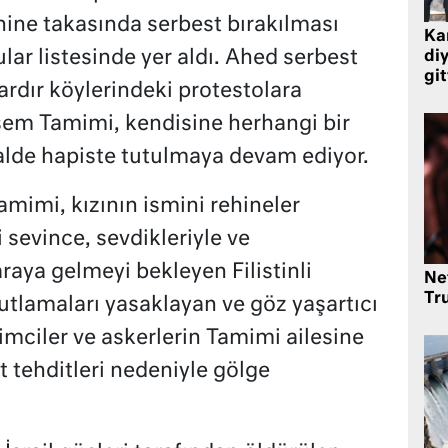
hine takasında serbest bırakılması
Kar
ular listesinde yer aldı. Ahed serbest
di
git
ardır köylerindeki protestolara
em Tamimi, kendisine herhangi bir
alde hapiste tutulmaya devam ediyor.
mimi, kızının ismini rehineler
sevince, sevdikleriyle ve
raya gelmeyi bekleyen Filistinli
Ne
Tr
utlamaları yasaklayan ve göz yaşartıcı
şimciler ve askerlerin Tamimi ailesine
 tehditleri nedeniyle gölge