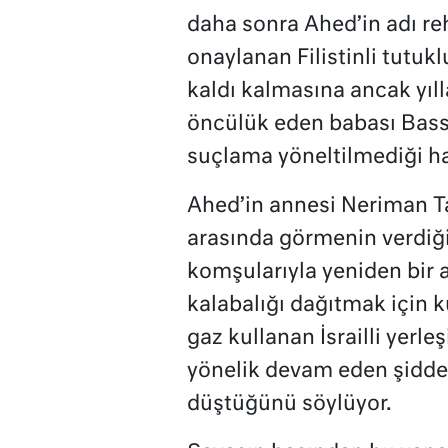
daha sonra Ahed’in adı re
onaylanan Filistinli tutukl
kaldı kalmasına ancak yıll
öncülük eden babası Bass
suçlama yöneltilmediği h
Ahed’in annesi Neriman Ta
arasında görmenin verdiği 
komşularıyla yeniden bir a
kalabalığı dağıtmak için k
gaz kullanan İsrailli yerle
yönelik devam eden şiddet
düştüğünü söylüyor.