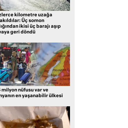
zlerce kilometre uzağa
rakıldılar: Üç somon
ığından ikisi üç barajı aşıp
vaya geri döndü
5 milyon nüfusu var ve
nyanın en yaşanabilir ülkesi