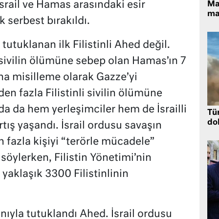
srail ve Hamas arasındaki esir
Ma
ma
k serbest bırakıldı.
utuklanan ilk Filistinli Ahed değil.
li sivilin ölümüne sebep olan Hamas’ın 7
ına misilleme olarak Gazze’yi
n fazla Filistinli sivilin ölümüne
da da hem yerleşimciler hem de İsrailli
Tü
dol
rtış yaşandı. İsrail ordusu savaşın
 fazla kişiyi “terörle mücadele”
öylerken, Filistin Yönetimi’nin
aklaşık 3300 Filistinlinin
nıyla tutuklandı Ahed. İsrail ordusu