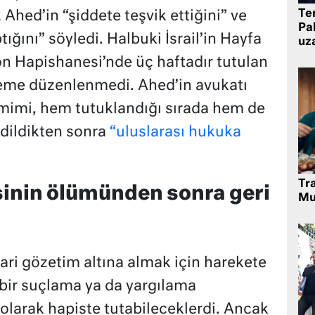
Te
hed’in “şiddete teşvik ettiğini” ve
Pak
tığını” söyledi. Halbuki İsrail’in Hayfa
uz
n Hapishanesi’nde üç haftadır tutulan
keme düzenlenmedi. Ahed’in avukatı
imi, hem tutuklandığı sırada hem de
edildikten sonra
“uluslarası hukuka
Tr
işinin ölümünden sonra geri
Mu
ari gözetim altına almak için harekete
 bir suçlama ya da yargılama
olarak hapiste tutabileceklerdi. Ancak