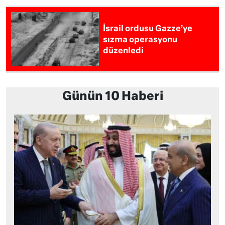
İsrail ordusu Gazze’ye
sızma operasyonu
düzenledi
Günün 10 Haberi