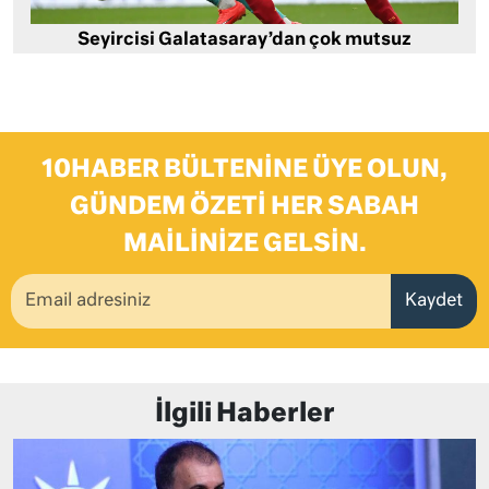
Seyircisi Galatasaray’dan çok mutsuz
10HABER BÜLTENINE ÜYE OLUN,
GÜNDEM ÖZETI HER SABAH
MAILINIZE GELSIN.
Kaydet
İlgili Haberler