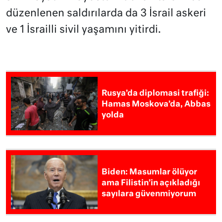
düzenlenen saldırılarda da 3 İsrail askeri
ve 1 İsrailli sivil yaşamını yitirdi.
Rusya’da diplomasi trafiği:
Hamas Moskova’da, Abbas
yolda
Biden: Masumlar ölüyor
ama Filistin’in açıkladığı
sayılara güvenmiyorum