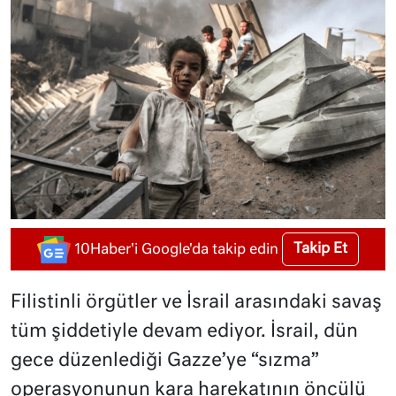
Takip Et
10Haber'i Google'da takip edin
Filistinli örgütler ve İsrail arasındaki savaş
tüm şiddetiyle devam ediyor. İsrail, dün
gece düzenlediği Gazze’ye “sızma”
operasyonunun kara harekatının öncülü