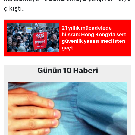
çıkıştı.
21 yıllık mücadelede
hüsran: Hong Kong’da sert
güvenlik yasası meclisten
geçti
Günün 10 Haberi