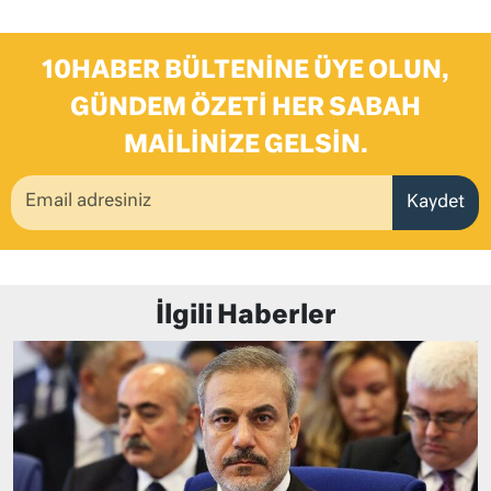
10HABER BÜLTENINE ÜYE OLUN,
GÜNDEM ÖZETI HER SABAH
MAILINIZE GELSIN.
Kaydet
İlgili Haberler