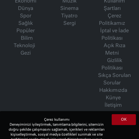
Ekonomi
Müzik
Kullanım
Dünya
Sinema
Şartları
Spor
Tiyatro
Çerez
Sağlık
Sergi
Politikamız
Popüler
İptal ve İade
Bilim
Politikası
Teknoloji
Açık Rıza
Gezi
Metni
Gizlilik
Politikası
Sıkça Sorulan
Sorular
Hakkımızda
Künye
İletişim
OK
Çerez kullanımı
İsmet Berkan Yazıları
Deneyiminizi iyileştirmek, tanımlama bilgilerini, sitemizin
doğru şekilde çalışmasını sağlamak, içerikleri ve reklamları
Ertuğrul Özkök Yazıları
kişiselleştirmek, sosyal medya özellikleri sunmak ve site