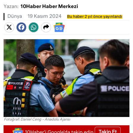
Yazan:
10Haber Haber Merkezi
Dünya
19 Kasım 2024
Bu haber 2 yıl önce yayınlandı
Fotoğraf: Daniel Ceng - Anadolu Ajansı
Takip Et
10Haber'i Google'da takip edin