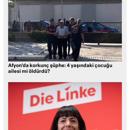
Afyon’da korkunç şüphe: 4 yaşındaki çocuğu
ailesi mi öldürdü?