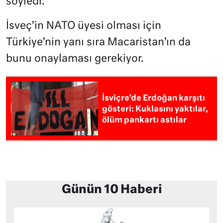
söyledi.
İsveç’in NATO üyesi olması için
Türkiye’nin yanı sıra Macaristan’ın da
bunu onaylaması gerekiyor.
İsviçre’de Erdoğan karşıtı
gösteri: Kuklasını yaktılar,
ölüm pankartı astılar
Günün 10 Haberi