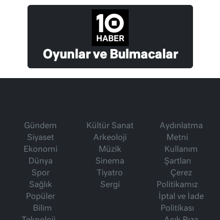
Oyunlar ve Bulmacalar
Gündem
Kültür Sanat
Aydınlatma
Siyaset
Arkeoloji
Metni
Ekonomi
Müzik
Kullanım
Dünya
Sinema
Şartları
Spor
Tiyatro
Çerez
Sağlık
Sergi
Politikamız
Popüler
İptal ve İade
Bilim
Politikası