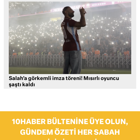
Salah’a görkemli imza töreni! Mısırlı oyuncu
şaştı kaldı
10HABER BÜLTENINE ÜYE OLUN,
GÜNDEM ÖZETI HER SABAH