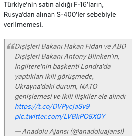
Türkiye’nin satın aldığı F-16’ların,
Rusya’dan alınan S-400’ler sebebiyle
verilmemesi.
Dışişleri Bakanı Hakan Fidan ve ABD
Dışişleri Bakanı Antony Blinken'ın,
İngiltere'nin başkenti Londra'da
yaptıkları ikili görüşmede,
Ukrayna'daki durum, NATO
genişlemesi ve ikili ilişkiler ele alındı
https://t.co/DVPycjaSv9
pic.twitter.com/LVBkPO8XQY
— Anadolu Ajansı (@anadoluajansi)