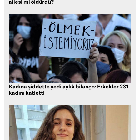
ailesi mi öldürdü?
Kadına şiddette yedi aylık bilanço: Erkekler 231
kadını katletti