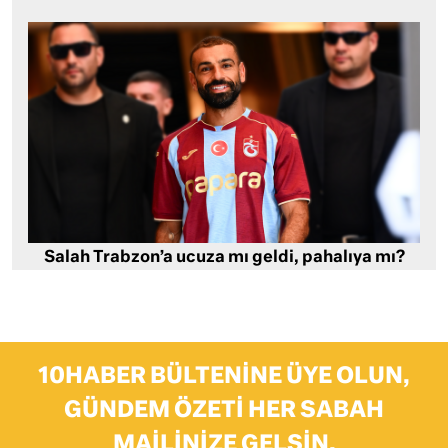
Salah Trabzon’a ucuza mı geldi, pahalıya mı?
10HABER BÜLTENINE ÜYE OLUN,
GÜNDEM ÖZETI HER SABAH
MAILINIZE GELSIN.