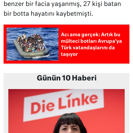
benzer bir facia yaşanmış, 27 kişi batan
bir botta hayatını kaybetmişti.
Acı ama gerçek: Artık bu
mülteci botları Avrupa’ya
Türk vatandaşlarını da
taşıyor
Günün 10 Haberi