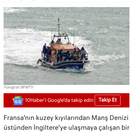
Fotoğraf: BFMTV
Takip Et
10Haber'i Google'da takip edin
Fransa’nın kuzey kıyılarından Manş Denizi
üstünden İngiltere’ye ulaşmaya çalışan bir