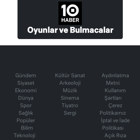
Oyunlar ve Bulmacalar
Gündem
Kültür Sanat
Aydınlatma
Siyaset
Arkeoloji
Metni
Ekonomi
Müzik
Kullanım
Dünya
Sinema
Şartları
Spor
Tiyatro
Çerez
Sağlık
Sergi
Politikamız
Popüler
İptal ve İade
Bilim
Politikası
Teknoloji
Açık Rıza