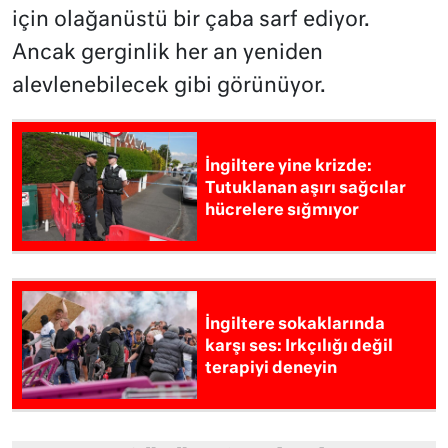
için olağanüstü bir çaba sarf ediyor.
Ancak gerginlik her an yeniden
alevlenebilecek gibi görünüyor.
İngiltere yine krizde:
Tutuklanan aşırı sağcılar
hücrelere sığmıyor
İngiltere sokaklarında
karşı ses: Irkçılığı değil
terapiyi deneyin