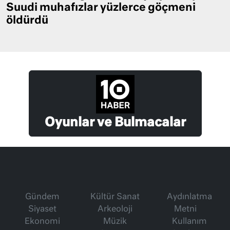
Suudi muhafızlar yüzlerce göçmeni
öldürdü
Oyunlar ve Bulmacalar
Gündem
Kültür Sanat
Aydınlatma
Siyaset
Arkeoloji
Metni
Ekonomi
Müzik
Kullanım