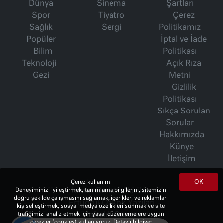
Dünya
Sinema
Şartları
Spor
Tiyatro
Çerez
Sağlık
Sergi
Politikamız
Popüler
İptal ve İade
Bilim
Politikası
Teknoloji
Açık Rıza
Gezi
Metni
Gizlilik
Politikası
Sıkça Sorulan
Sorular
Hakkımızda
Künye
İletişim
OK
Çerez kullanımı
Deneyiminizi iyileştirmek, tanımlama bilgilerini, sitemizin
İsmet Berkan Yazıları
doğru şekilde çalışmasını sağlamak, içerikleri ve reklamları
Ertuğrul Özkök Yazıları
kişiselleştirmek, sosyal medya özellikleri sunmak ve site
trafiğimizi analiz etmek için yasal düzenlemelere uygun
Haftalık Gazete
çerezler (cookies) kullanıyoruz. Detaylı bilgiye;