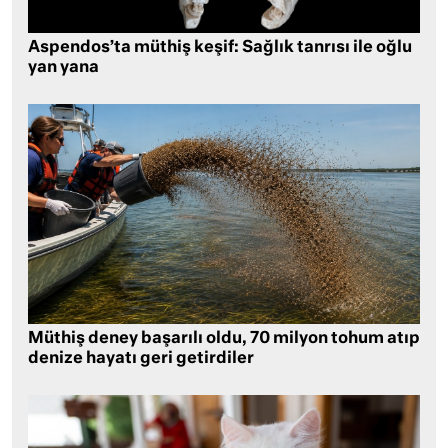
Aspendos’ta müthiş keşif: Sağlık tanrısı ile oğlu
yan yana
Müthiş deney başarılı oldu, 70 milyon tohum atıp
denize hayatı geri getirdiler