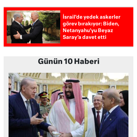
İsrail’de yedek askerler
görev bırakıyor: Biden,
Netanyahu’yu Beyaz
Saray’a davet etti
Günün 10 Haberi