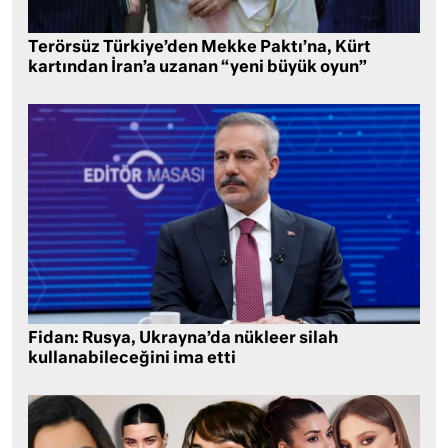
Terörsüz Türkiye’den Mekke Paktı’na, Kürt
kartından İran’a uzanan “yeni büyük oyun”
Fidan: Rusya, Ukrayna’da nükleer silah
kullanabileceğini ima etti