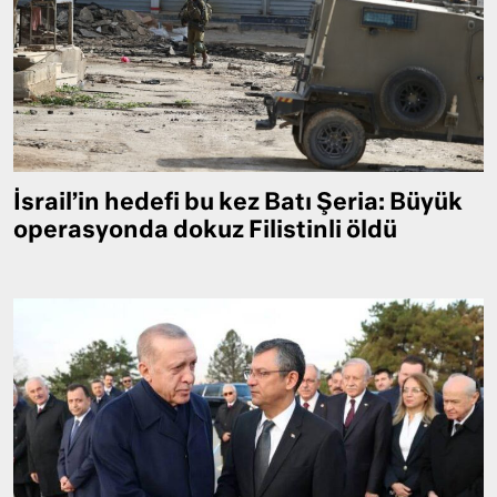
İsrail’in hedefi bu kez Batı Şeria: Büyük
operasyonda dokuz Filistinli öldü