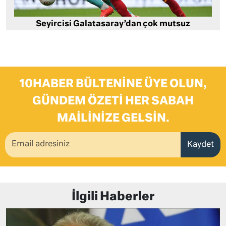
Seyircisi Galatasaray’dan çok mutsuz
10HABER BÜLTENINE ÜYE OLUN,
GÜNDEM ÖZETI HER SABAH
MAILINIZE GELSIN.
Kaydet
İlgili Haberler