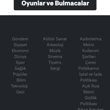
Oyunlar ve Bulmacalar
Gündem
Kültür Sanat
Aydınlatma
Siyaset
Arkeoloji
Metni
Ekonomi
Müzik
Kullanım
Dünya
Sinema
Şartları
Spor
Tiyatro
Çerez
Sağlık
Sergi
Politikamız
Popüler
İptal ve İade
Bilim
Politikası
Teknoloji
Açık Rıza
Gezi
Metni
Gizlilik
Politikası
Sıkça Sorulan