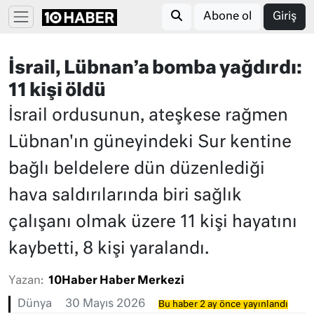
Abone ol
Giriş
İsrail, Lübnan’a bomba yağdırdı:
11 kişi öldü
İsrail ordusunun, ateşkese rağmen
Lübnan'ın güneyindeki Sur kentine
bağlı beldelere dün düzenlediği
hava saldırılarında biri sağlık
çalışanı olmak üzere 11 kişi hayatını
kaybetti, 8 kişi yaralandı.
Yazan:
10Haber Haber Merkezi
Dünya
30 Mayıs 2026
Bu haber 2 ay önce yayınlandı