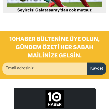
Seyircisi Galatasaray’dan çok mutsuz
10HABER BÜLTENINE ÜYE OLUN,
GÜNDEM ÖZETI HER SABAH
MAILINIZE GELSIN.
Kaydet