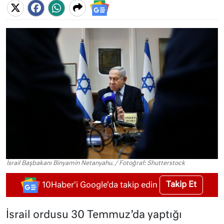
İsrail Başbakanı Binyamin Netanyahu. / Fotoğraf: Shutterstock
Takip Et
10Haber'i Google'da takip edin
İsrail ordusu 30 Temmuz’da yaptığı