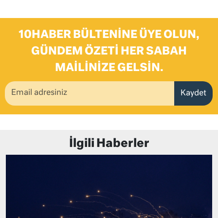
10HABER BÜLTENINE ÜYE OLUN,
GÜNDEM ÖZETI HER SABAH
MAILINIZE GELSIN.
Kaydet
İlgili Haberler