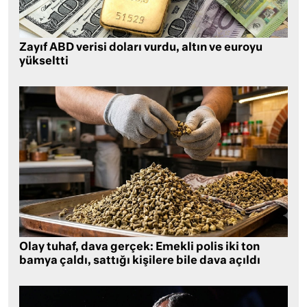
Zayıf ABD verisi doları vurdu, altın ve euroyu
yükseltti
Olay tuhaf, dava gerçek: Emekli polis iki ton
bamya çaldı, sattığı kişilere bile dava açıldı