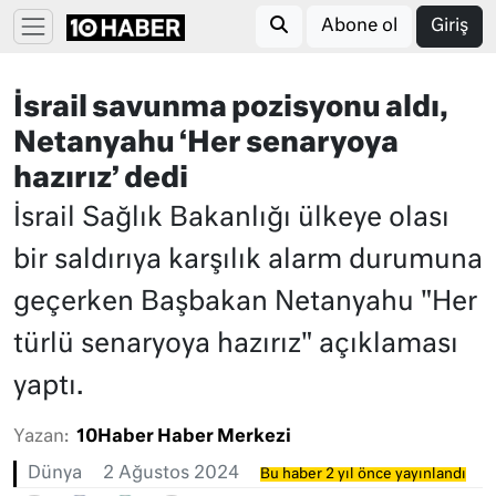
Abone ol
Giriş
İsrail savunma pozisyonu aldı,
Netanyahu ‘Her senaryoya
hazırız’ dedi
İsrail Sağlık Bakanlığı ülkeye olası
bir saldırıya karşılık alarm durumuna
geçerken Başbakan Netanyahu "Her
türlü senaryoya hazırız" açıklaması
yaptı.
Yazan:
10Haber Haber Merkezi
Dünya
2 Ağustos 2024
Bu haber 2 yıl önce yayınlandı