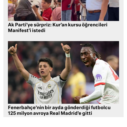
Ak Parti’ye sürpriz: Kur’an kursu öğrencileri
Manifest’i istedi
Fenerbahçe’nin bir ayda gönderdiği futbolcu
125 milyon avroya Real Madrid’e gitti