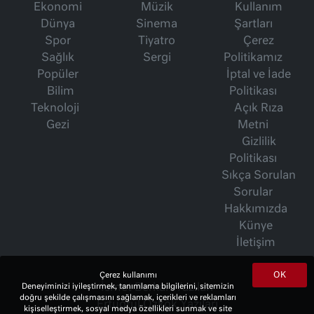
Ekonomi
Müzik
Kullanım
Dünya
Sinema
Şartları
Spor
Tiyatro
Çerez
Sağlık
Sergi
Politikamız
Popüler
İptal ve İade
Bilim
Politikası
Teknoloji
Açık Rıza
Gezi
Metni
Gizlilik
Politikası
Sıkça Sorulan
Sorular
Hakkımızda
Künye
İletişim
OK
Çerez kullanımı
İsmet Berkan Yazıları
Deneyiminizi iyileştirmek, tanımlama bilgilerini, sitemizin
doğru şekilde çalışmasını sağlamak, içerikleri ve reklamları
Ertuğrul Özkök Yazıları
kişiselleştirmek, sosyal medya özellikleri sunmak ve site