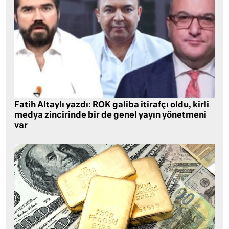
Fatih Altaylı yazdı: ROK galiba itirafçı oldu, kirli
medya zincirinde bir de genel yayın yönetmeni
var