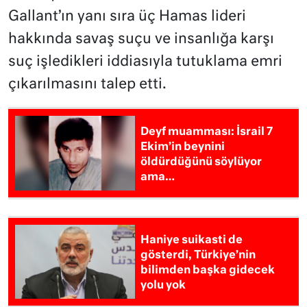
Gallant’ın yanı sıra üç Hamas lideri
hakkında savaş suçu ve insanlığa karşı
suç işledikleri iddiasıyla tutuklama emri
çıkarılmasını talep etti.
Deyf muamması: İsrail 7
Ekim’in beynini
öldürdüğünü söylüyor
ama…
Haniye suikasti de
gösterdi, Türkiye’nin
bilimden başka gidecek
yolu yok