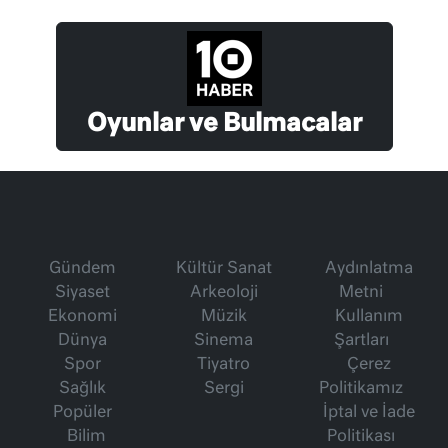
Oyunlar ve Bulmacalar
Gündem
Kültür Sanat
Aydınlatma
Siyaset
Arkeoloji
Metni
Ekonomi
Müzik
Kullanım
Dünya
Sinema
Şartları
Spor
Tiyatro
Çerez
Sağlık
Sergi
Politikamız
Popüler
İptal ve İade
Bilim
Politikası