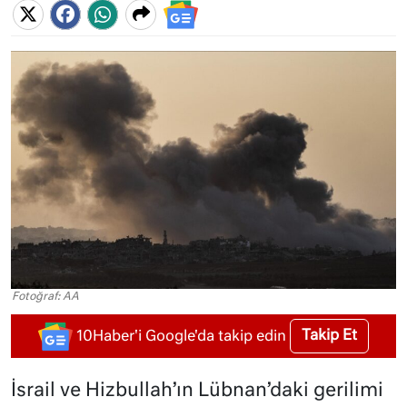
Fotoğraf: AA
Takip Et
10Haber'i Google'da takip edin
İsrail ve Hizbullah’ın Lübnan’daki gerilimi