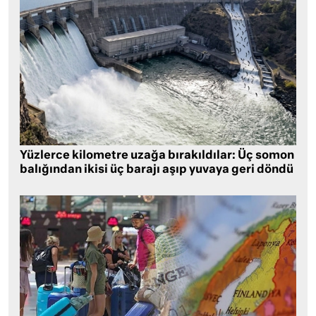
Yüzlerce kilometre uzağa bırakıldılar: Üç somon
balığından ikisi üç barajı aşıp yuvaya geri döndü