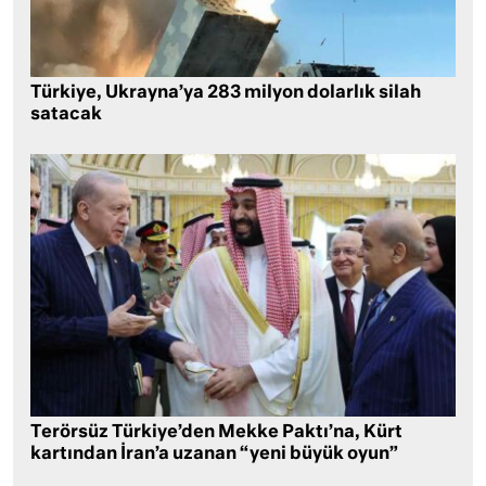
Türkiye, Ukrayna’ya 283 milyon dolarlık silah
satacak
Terörsüz Türkiye’den Mekke Paktı’na, Kürt
kartından İran’a uzanan “yeni büyük oyun”