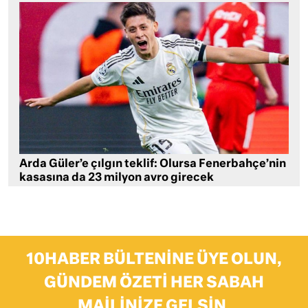
Arda Güler’e çılgın teklif: Olursa Fenerbahçe’nin
kasasına da 23 milyon avro girecek
10HABER BÜLTENINE ÜYE OLUN,
GÜNDEM ÖZETI HER SABAH
MAILINIZE GELSIN.