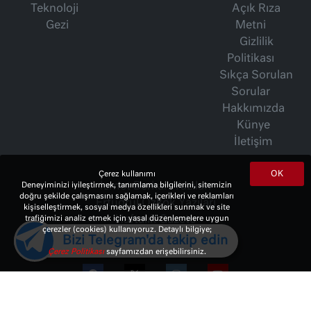
Teknoloji
Açık Rıza
Gezi
Metni
Gizlilik
Politikası
Sıkça Sorulan
Sorular
Hakkımızda
Künye
İletişim
OK
Çerez kullanımı
İsmet Berkan Yazıları
Deneyiminizi iyileştirmek, tanımlama bilgilerini, sitemizin
doğru şekilde çalışmasını sağlamak, içerikleri ve reklamları
Ertuğrul Özkök Yazıları
kişiselleştirmek, sosyal medya özellikleri sunmak ve site
Haftalık Gazete
trafiğimizi analiz etmek için yasal düzenlemelere uygun
çerezler (cookies) kullanıyoruz. Detaylı bilgiye;
Bizi Telegram'da takip edin
Çerez Politikası
sayfamızdan erişebilirsiniz.
© 2023 Copyright:
10Haber