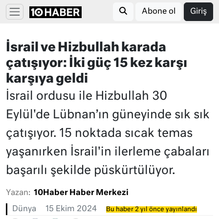
Abone ol
Giriş
İsrail ve Hizbullah karada
çatışıyor: İki güç 15 kez karşı
karşıya geldi
İsrail ordusu ile Hizbullah 30
Eylül'de Lübnan’ın güneyinde sık sık
çatışıyor. 15 noktada sıcak temas
yaşanırken İsrail'in ilerleme çabaları
başarılı şekilde püskürtülüyor.
Yazan:
10Haber Haber Merkezi
Dünya
15 Ekim 2024
Bu haber 2 yıl önce yayınlandı