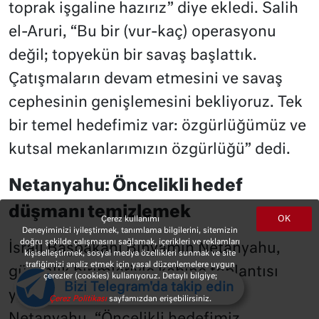
toprak işgaline hazırız” diye ekledi. Salih
el-Aruri, “Bu bir (vur-kaç) operasyonu
değil; topyekün bir savaş başlattık.
Çatışmaların devam etmesini ve savaş
cephesinin genişlemesini bekliyoruz. Tek
bir temel hedefimiz var: özgürlüğümüz ve
kutsal mekanlarımızın özgürlüğü” dedi.
Netanyahu: Öncelikli hedef
düşmanı temizlemek
OK
Çerez kullanımı
Deneyiminizi iyileştirmek, tanımlama bilgilerini, sitemizin
doğru şekilde çalışmasını sağlamak, içerikleri ve reklamları
İsrail Başbakanı Binyamin Netanyahu,
kişiselleştirmek, sosyal medya özellikleri sunmak ve site
trafiğimizi analiz etmek için yasal düzenlemelere uygun
güvenlik birimleriyle kabine toplantısı
çerezler (cookies) kullanıyoruz. Detaylı bilgiye;
Bizi Telegram'da takip edin
yaptı. İsrail Başbakanı Binyamin
Çerez Politikası
sayfamızdan erişebilirsiniz.