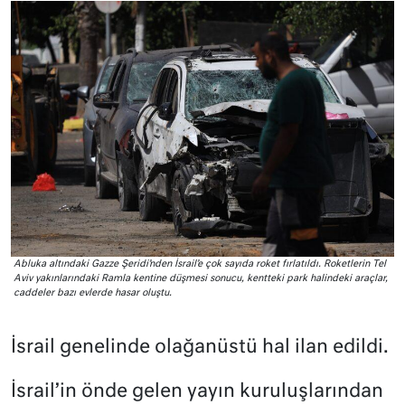
Abluka altındaki Gazze Şeridi’nden İsrail’e çok sayıda roket fırlatıldı. Roketlerin Tel
Aviv yakınlarındaki Ramla kentine düşmesi sonucu, kentteki park halindeki araçlar,
caddeler bazı evlerde hasar oluştu.
İsrail genelinde olağanüstü hal ilan edildi.
İsrail’in önde gelen yayın kuruluşlarından