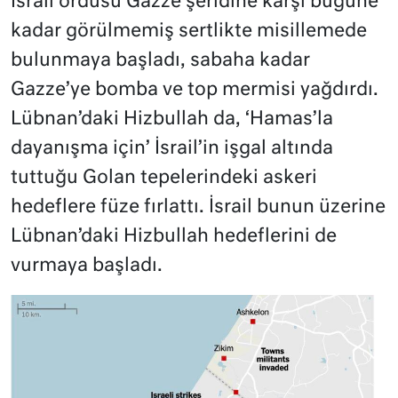
İsrail ordusu Gazze şeridine karşı bugüne
kadar görülmemiş sertlikte misillemede
bulunmaya başladı, sabaha kadar
Gazze’ye bomba ve top mermisi yağdırdı.
Lübnan’daki Hizbullah da, ‘Hamas’la
dayanışma için’ İsrail’in işgal altında
tuttuğu Golan tepelerindeki askeri
hedeflere füze fırlattı. İsrail bunun üzerine
Lübnan’daki Hizbullah hedeflerini de
vurmaya başladı.