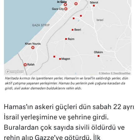
Haritada kırmızı ile işaretlenen yerler, Hamas’ın ve İsrail’in saldırdığı yerler, dün
aktif çatışma yaşanan yerleşimler. Hamas bu yerlerin pek çoğuna karadan da
girdi, sivil asker demeden bulduklarını rehin aldı.
Hamas’ın askeri güçleri dün sabah 22 ayrı
İsrail yerleşimine ve şehrine girdi.
Buralardan çok sayıda sivili öldürdü ve
rehin alıp Gazze’ye götürdü. İlk