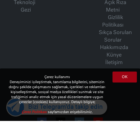
Teknoloji
Açık Rıza
Gezi
Metni
Gizlilik
Politikası
Sıkça Sorulan
Sorular
Hakkımızda
Künye
İletişim
OK
Çerez kullanımı
Deneyiminizi iyileştirmek, tanımlama bilgilerini, sitemizin
İsmet Berkan Yazıları
doğru şekilde çalışmasını sağlamak, içerikleri ve reklamları
Ertuğrul Özkök Yazıları
kişiselleştirmek, sosyal medya özellikleri sunmak ve site
trafiğimizi analiz etmek için yasal düzenlemelere uygun
Haftalık Gazete
çerezler (cookies) kullanıyoruz. Detaylı bilgiye;
Bizi Telegram'da takip edin
Çerez Politikası
sayfamızdan erişebilirsiniz.
© 2023 Copyright:
10Haber