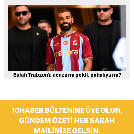
Salah Trabzon’a ucuza mı geldi, pahalıya mı?
10HABER BÜLTENINE ÜYE OLUN,
GÜNDEM ÖZETI HER SABAH
MAILINIZE GELSIN.