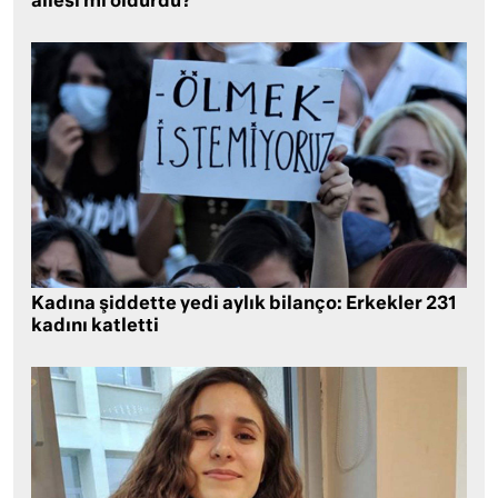
ailesi mi öldürdü?
Kadına şiddette yedi aylık bilanço: Erkekler 231
kadını katletti