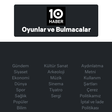
Oyunlar ve Bulmacalar
Gündem
Kültür Sanat
Aydınlatma
Siyaset
Arkeoloji
Metni
Ekonomi
Müzik
Kullanım
Dünya
Sinema
Şartları
Spor
Tiyatro
Çerez
Sağlık
Sergi
Politikamız
Popüler
İptal ve İade
Bilim
Politikası