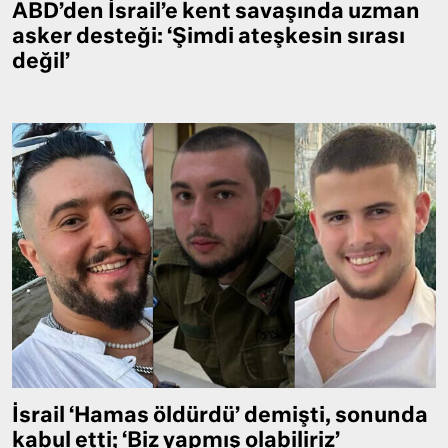
ABD’den İsrail’e kent savaşında uzman
asker desteği: ‘Şimdi ateşkesin sırası
değil’
İsrail ‘Hamas öldürdü’ demişti, sonunda
kabul etti; ‘Biz yapmış olabiliriz’