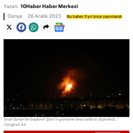
Yazan:
10Haber Haber Merkezi
Dünya
26 Aralık 2023
Bu haber 3 yıl önce yayınlandı
İsrail Suriye'nin başkenti Şam'ın güneyine hava saldırısı düzenledi. /
Fotoğraf: AA