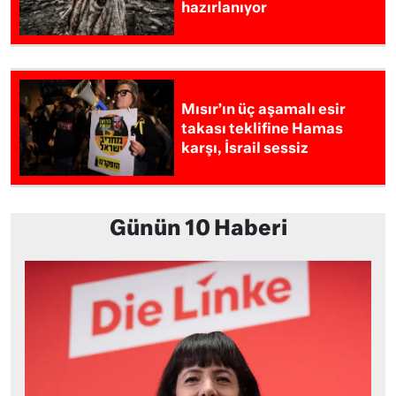
hazırlanıyor
Mısır’ın üç aşamalı esir
takası teklifine Hamas
karşı, İsrail sessiz
Günün 10 Haberi