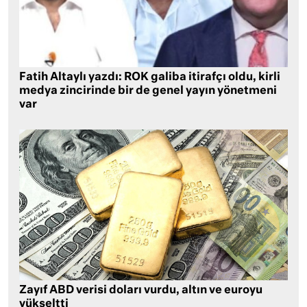
Fatih Altaylı yazdı: ROK galiba itirafçı oldu, kirli
medya zincirinde bir de genel yayın yönetmeni
var
Zayıf ABD verisi doları vurdu, altın ve euroyu
yükseltti