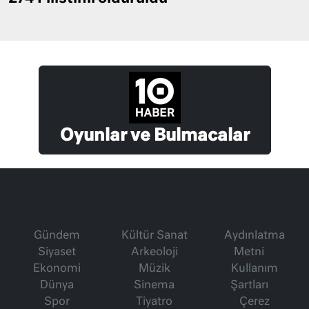
Oyunlar ve Bulmacalar
Gündem
Kültür Sanat
Aydınlatma
Siyaset
Arkeoloji
Metni
Ekonomi
Müzik
Kullanım
Dünya
Sinema
Şartları
Spor
Tiyatro
Çerez