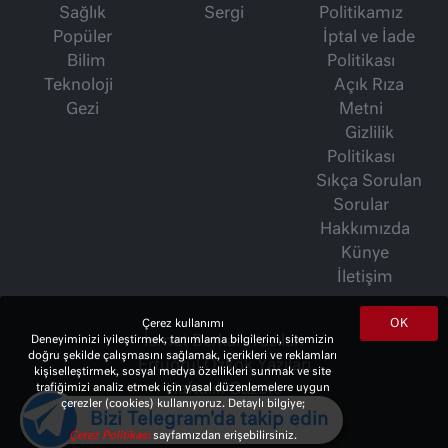
Sağlık
Sergi
Politikamız
Popüler
İptal ve İade
Bilim
Politikası
Teknoloji
Açık Rıza
Gezi
Metni
Gizlilik
Politikası
Sıkça Sorulan
Sorular
Hakkımızda
Künye
İletişim
OK
Çerez kullanımı
Deneyiminizi iyileştirmek, tanımlama bilgilerini, sitemizin
İsmet Berkan Yazıları
doğru şekilde çalışmasını sağlamak, içerikleri ve reklamları
Ertuğrul Özkök Yazıları
kişiselleştirmek, sosyal medya özellikleri sunmak ve site
trafiğimizi analiz etmek için yasal düzenlemelere uygun
Haftalık Gazete
çerezler (cookies) kullanıyoruz. Detaylı bilgiye;
Bizi Telegram'da takip edin
Çerez Politikası
sayfamızdan erişebilirsiniz.