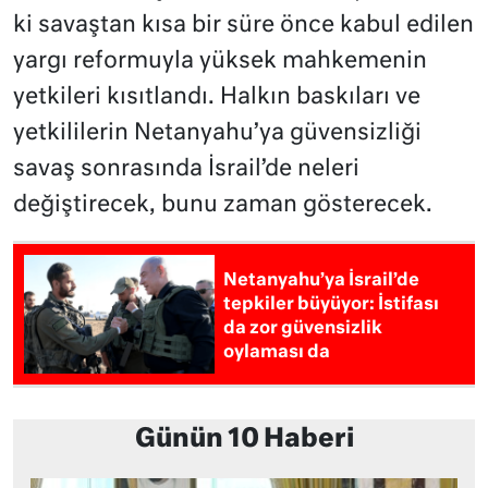
ki savaştan kısa bir süre önce kabul edilen
yargı reformuyla yüksek mahkemenin
yetkileri kısıtlandı. Halkın baskıları ve
yetkililerin Netanyahu’ya güvensizliği
savaş sonrasında İsrail’de neleri
değiştirecek, bunu zaman gösterecek.
Netanyahu’ya İsrail’de
tepkiler büyüyor: İstifası
da zor güvensizlik
oylaması da
Günün 10 Haberi