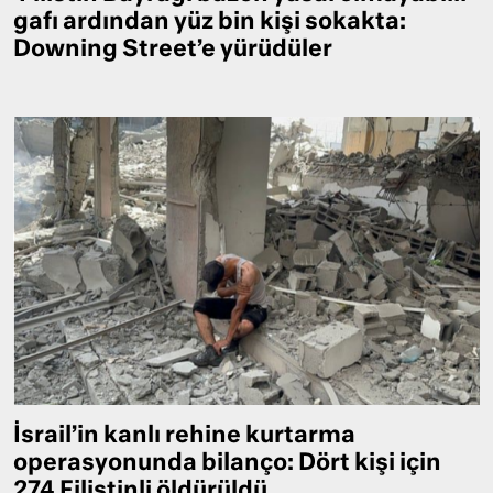
gafı ardından yüz bin kişi sokakta:
Downing Street’e yürüdüler
İsrail’in kanlı rehine kurtarma
operasyonunda bilanço: Dört kişi için
274 Filistinli öldürüldü