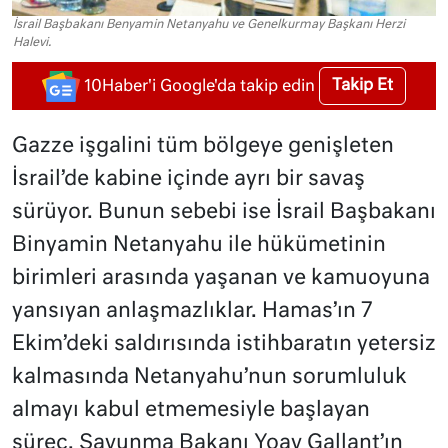
İsrail Başbakanı Benyamin Netanyahu ve Genelkurmay Başkanı Herzi
Halevi.
Takip Et
10Haber'i Google'da takip edin
Gazze işgalini tüm bölgeye genişleten
İsrail’de kabine içinde ayrı bir savaş
sürüyor. Bunun sebebi ise İsrail Başbakanı
Binyamin Netanyahu ile hükümetinin
birimleri arasında yaşanan ve kamuoyuna
yansıyan anlaşmazlıklar. Hamas’ın 7
Ekim’deki saldırısında istihbaratın yetersiz
kalmasında Netanyahu’nun sorumluluk
almayı kabul etmemesiyle başlayan
süreç, Savunma Bakanı Yoav Gallant’ın