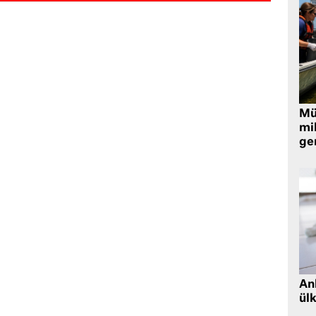
Müt
mi
ger
Ank
ül