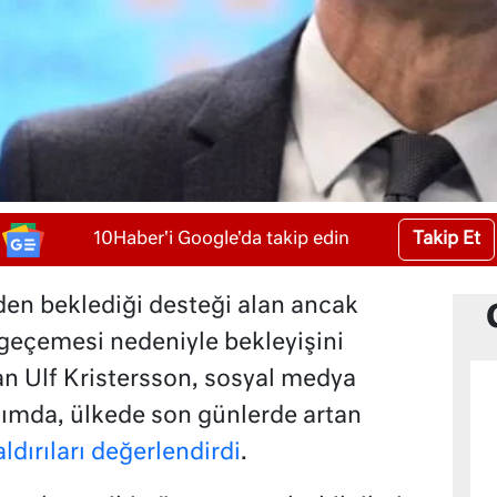
Takip Et
10Haber'i Google'da takip edin
’den beklediği desteği alan ancak
eçemesi nedeniyle bekleyişini
n Ulf Kristersson, sosyal medya
şımda, ülkede son günlerde artan
ldırıları değerlendirdi
.