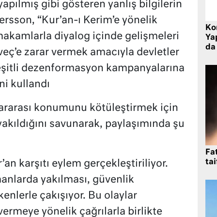
yapılmış gibi gösteren yanlış bilgilerin
ersson, “Kur’an-ı Kerim’e yönelik
Ko
u makamlarla diyalog içinde gelişmeleri
Yap
da 
veç’e zarar vermek amacıyla devletler
eşitli dezenformasyon kampanyalarına
ni kullandı
slararası konumunu kötüleştirmek için
yakıldığını savunarak, paylaşımında şu
Fat
tai
an karşıtı eylem gerçekleştiriliyor.
anlarda yakılması, güvenlik
kenlerle çakışıyor. Bu olaylar
ermeye yönelik çağrılarla birlikte