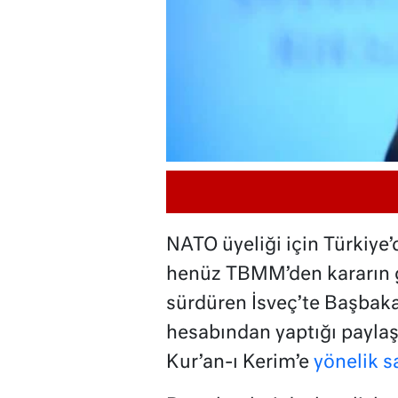
NATO üyeliği için Türkiye
henüz TBMM’den kararın g
sürdüren İsveç’te Başbaka
hesabından yaptığı payla
Kur’an-ı Kerim’e
yönelik sa