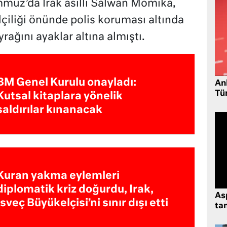
mmuz’da Irak asıllı Salwan Momika,
çiliği önünde polis koruması altında
yrağını ayaklar altına almıştı.
BM Genel Kurulu onayladı:
Ank
Tü
Kutsal kitaplara yönelik
saldırılar kınanacak
Kuran yakma eylemleri
diplomatik kriz doğurdu, Irak,
As
İsveç Büyükelçisi’ni sınır dışı etti
tan