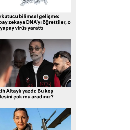
rkutucu bilimsel gelişme:
ay zekaya DNA’yı öğrettiler, o
yapay virüs yarattı
ih Altaylı yazdı: Bu keş
fesini çok mu aradınız?