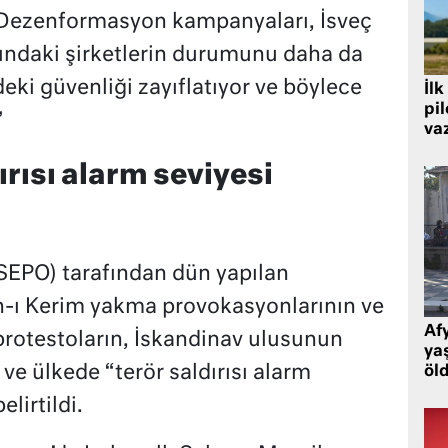
r. Dezenformasyon kampanyaları, İsveç
şındaki şirketlerin durumunu daha da
deki güvenliği zayıflatıyor ve böylece
İlk
pi
”
va
ırısı alarm seviyesi
 (SEPO) tarafından dün yapılan
n-ı Kerim yakma provokasyonlarının ve
Af
otestoların, İskandinav ulusunun
ya
 ve ülkede “terör saldırısı alarm
öl
elirtildi.