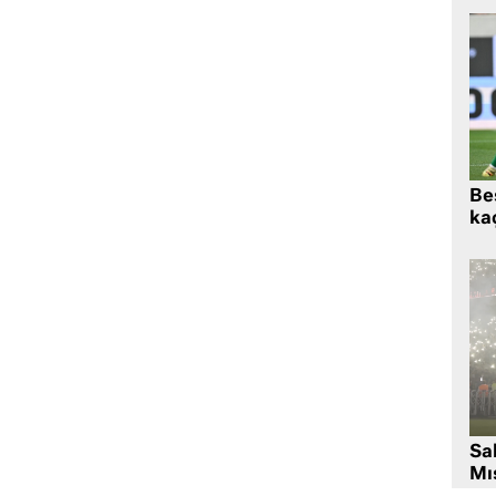
Beş
kaç
Sa
Mıs