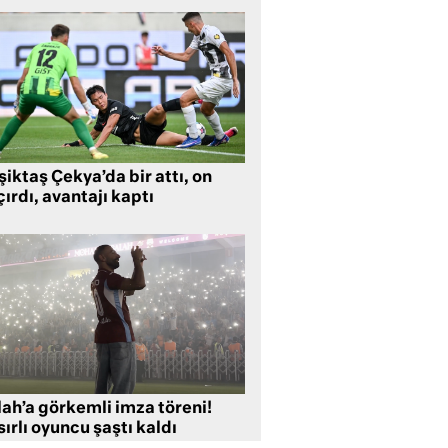
iktaş Çekya’da bir attı, on
ırdı, avantajı kaptı
lah’a görkemli imza töreni!
ırlı oyuncu şaştı kaldı