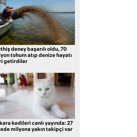
hiş deney başarılı oldu, 70
lyon tohum atıp denize hayatı
i getirdiler
ara kedileri canlı yayında: 27
kede milyona yakın takipçi var