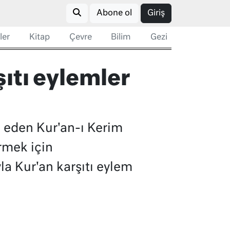
Abone ol
Giriş
ler
Kitap
Çevre
Bilim
Gezi
ıtı eylemler
 eden Kur'an-ı Kerim
rmek için
la Kur'an karşıtı eylem