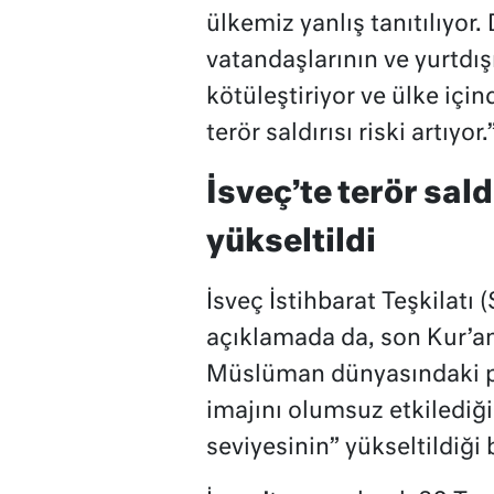
ülkemiz yanlış tanıtılıyo
vatandaşlarının ve yurtdı
kötüleştiriyor ve ülke için
terör saldırısı riski artıyor.
İsveç’te terör sald
yükseltildi
İsveç İstihbarat Teşkilatı
açıklamada da, son Kur’a
Müslüman dünyasındaki pr
imajını olumsuz etkilediği
seviyesinin” yükseltildiği b