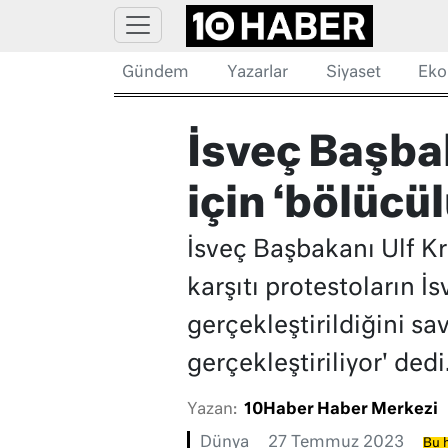
Gündem
Yazarlar
Siyaset
Eko
İsveç Başba
için ‘bölücü
İsveç Başbakanı Ulf K
karşıtı protestoların 
gerçekleştirildiğini s
gerçekleştiriliyor' dedi
Yazan:
10Haber Haber Merkezi
Dünya
27 Temmuz 2023
Bu h