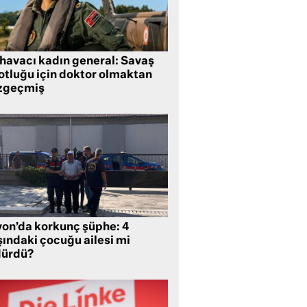
 havacı kadın general: Savaş
lotluğu için doktor olmaktan
zgeçmiş
yon’da korkunç şüphe: 4
şındaki çocuğu ailesi mi
dürdü?