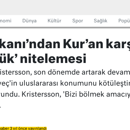
nomi
Dünya
Kültür
Spor
Sağlık
Popü
kanı’ndan Kur’an karş
lük’ nitelemesi
ristersson, son dönemde artarak devam
İsveç'in uluslararası konumunu kötüleşti
avundu. Kristersson, 'Bizi bölmek amacıy
.
aber 3 yıl önce yayınlandı