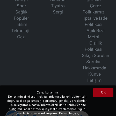
Dünya
Sinema
Şartları
Spor
Tiyatro
Çerez
Sağlık
Sergi
Politikamız
Popüler
İptal ve İade
Bilim
Politikası
Teknoloji
Açık Rıza
Gezi
Metni
Gizlilik
Politikası
Sıkça Sorulan
Sorular
Hakkımızda
Künye
İletişim
OK
Çerez kullanımı
Deneyiminizi iyileştirmek, tanımlama bilgilerini, sitemizin
İsmet Berkan Yazıları
doğru şekilde çalışmasını sağlamak, içerikleri ve reklamları
Ertuğrul Özkök Yazıları
kişiselleştirmek, sosyal medya özellikleri sunmak ve site
trafiğimizi analiz etmek için yasal düzenlemelere uygun
Haftalık Gazete
çerezler (cookies) kullanıyoruz. Detaylı bilgiye;