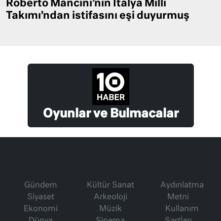
Roberto Mancini’nin İtalya Milli
Takımı’ndan istifasını eşi duyurmuş
Oyunlar ve Bulmacalar
Gündem
Kültür Sanat
Aydınlatma
Siyaset
Arkeoloji
Metni
Ekonomi
Müzik
Kullanım