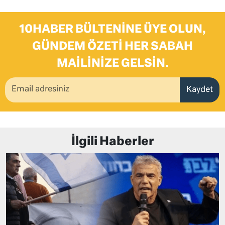
10HABER BÜLTENINE ÜYE OLUN,
GÜNDEM ÖZETI HER SABAH
MAILINIZE GELSIN.
Kaydet
İlgili Haberler