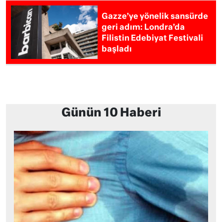
Gazze’ye yönelik sansürde
geri adım: Londra’da
Filistin Edebiyat Festivali
başladı
Günün 10 Haberi