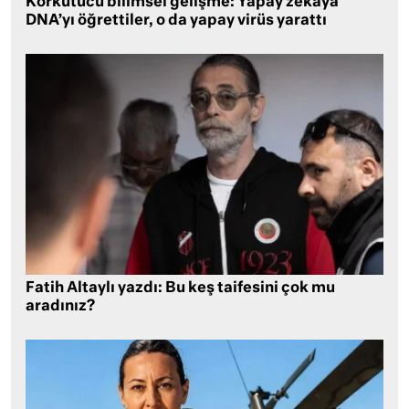
Korkutucu bilimsel gelişme: Yapay zekaya
DNA’yı öğrettiler, o da yapay virüs yarattı
Fatih Altaylı yazdı: Bu keş taifesini çok mu
aradınız?