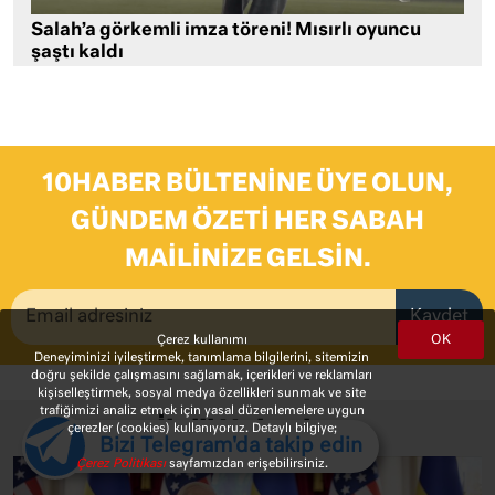
Salah’a görkemli imza töreni! Mısırlı oyuncu
şaştı kaldı
10HABER BÜLTENINE ÜYE OLUN,
GÜNDEM ÖZETI HER SABAH
MAILINIZE GELSIN.
Kaydet
OK
Çerez kullanımı
Deneyiminizi iyileştirmek, tanımlama bilgilerini, sitemizin
doğru şekilde çalışmasını sağlamak, içerikleri ve reklamları
kişiselleştirmek, sosyal medya özellikleri sunmak ve site
trafiğimizi analiz etmek için yasal düzenlemelere uygun
İlgili Haberler
çerezler (cookies) kullanıyoruz. Detaylı bilgiye;
Bizi Telegram'da takip edin
Çerez Politikası
sayfamızdan erişebilirsiniz.