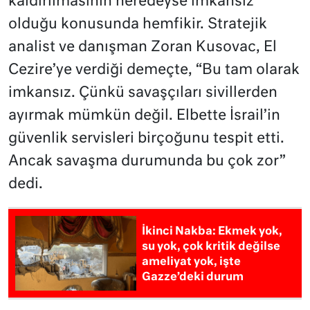
kaldırılmasının neredeyse imkansız
olduğu konusunda hemfikir. Stratejik
analist ve danışman Zoran Kusovac, El
Cezire’ye verdiği demeçte, “Bu tam olarak
imkansız. Çünkü savaşçıları sivillerden
ayırmak mümkün değil. Elbette İsrail’in
güvenlik servisleri birçoğunu tespit etti.
Ancak savaşma durumunda bu çok zor”
dedi.
İkinci Nakba: Ekmek yok,
su yok, çok kritik değilse
ameliyat yok, işte
Gazze’deki durum