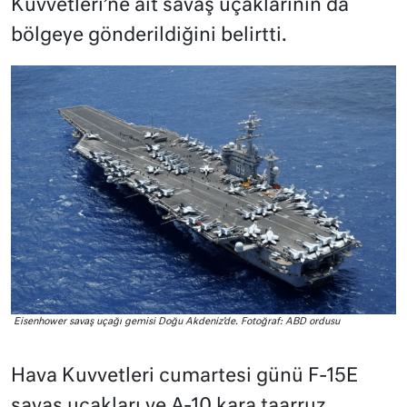
Kuvvetleri’ne ait savaş uçaklarının da
bölgeye gönderildiğini belirtti.
Eisenhower savaş uçağı gemisi Doğu Akdeniz’de. Fotoğraf: ABD ordusu
Hava Kuvvetleri cumartesi günü F-15E
savaş uçakları ve A-10 kara taarruz