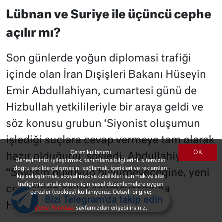
Lübnan ve Suriye ile üçüncü cephe
açılır mı?
Son günlerde yoğun diplomasi trafiği
içinde olan İran Dışişleri Bakanı Hüseyin
Emir Abdullahiyan, cumartesi günü de
Hizbullah yetkilileriyle bir araya geldi ve
söz konusu grubun ‘Siyonist oluşumun
işlediği suçlara cevap vermeye tam olarak
OK
Çerez kullanımı
hazır olduğunu’ söyledi. Abdullahiyan
Deneyiminizi iyileştirmek, tanımlama bilgilerini, sitemizin
doğru şekilde çalışmasını sağlamak, içerikleri ve reklamları
“Savaşın büyüyüp büyümeyeceğine, yeni
kişiselleştirmek, sosyal medya özellikleri sunmak ve site
trafiğimizi analiz etmek için yasal düzenlemelere uygun
cephelerin açılıp açılmayacağına
çerezler (cookies) kullanıyoruz. Detaylı bilgiye;
Bizi Telegram'da takip edin
Hizbullah karar verecek” dedi.
Çerez Politikası
sayfamızdan erişebilirsiniz.