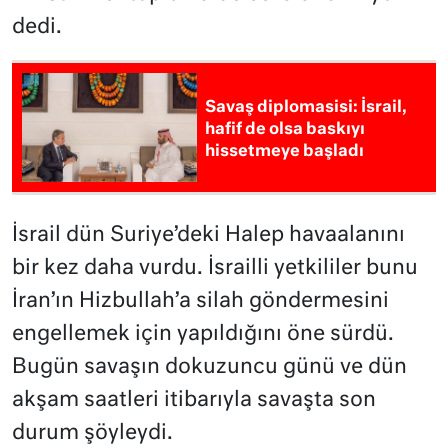
dedi.
Savaş diplomasisi: İsrail,
hafif de olsa baskıyı
hissetmeye başladı
İsrail dün Suriye’deki Halep havaalanını
bir kez daha vurdu. İsrailli yetkililer bunu
İran’ın Hizbullah’a silah göndermesini
engellemek için yapıldığını öne sürdü.
Bugün savaşın dokuzuncu günü ve dün
akşam saatleri itibarıyla savaşta son
durum şöyleydi.