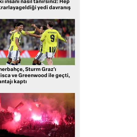
i insanı nasıl tanırsınız: Hep
krarlayageldiği yedi davranış
nerbahçe, Sturm Graz’ı
lisca ve Greenwood ile geçti,
ntajı kaptı