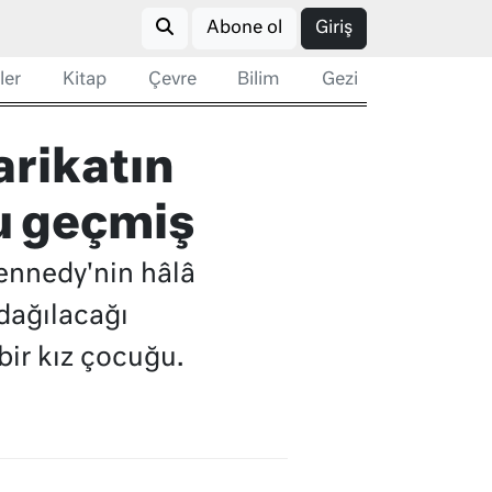
Abone ol
Giriş
ler
Kitap
Çevre
Bilim
Gezi
arikatın
ğu geçmiş
ennedy'nin hâlâ
dağılacağı
bir kız çocuğu.