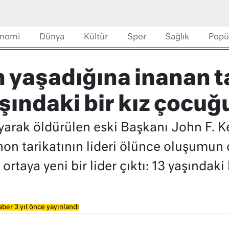
nomi
Dünya
Kültür
Spor
Sağlık
Popü
 yaşadığına inanan t
şındaki bir kız çocu
yarak öldürülen eski Başkanı John F. K
on tarikatının lideri ölünce oluşumun 
taya yeni bir lider çıktı: 13 yaşındaki 
ber 3 yıl önce yayınlandı