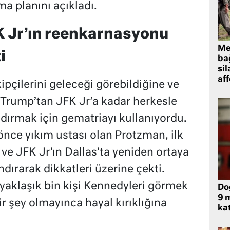
a planını açıkladı.
 Jr’ın reenkarnasyonu
Me
i
bağ
sil
af
pçilerini geleceği görebildiğine ve
Trump’tan JFK Jr’a kadar herkesle
ndırmak için gematriayı kullanıyordu.
 önce yıkım ustası olan Protzman, ilk
ve JFK Jr’ın Dallas’ta yeniden ortaya
ndırarak dikkatleri üzerine çekti.
 yaklaşık bin kişi Kennedyleri görmek
Do
9 m
ir şey olmayınca hayal kırıklığına
kat