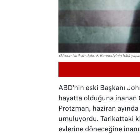
QAnon tarikatı John F. Kennedy'nin hâlâ yaşad
ABD’nin eski Başkanı John
hayatta olduğuna inanan Q
Protzman, haziran ayında
umuluyordu. Tarikattaki kiş
evlerine döneceğine inanı