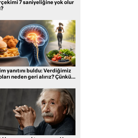
çekimi 7 saniyeliğine yok olur
?
im yanıtını buldu: Verdiğimiz
oları neden geri alırız? Çünkü…