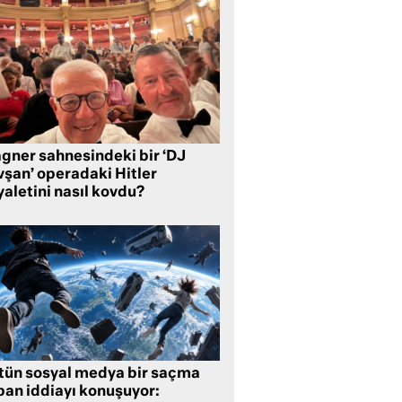
gner sahnesindeki bir ‘DJ
vşan’ operadaki Hitler
aletini nasıl kovdu?
tün sosyal medya bir saçma
pan iddiayı konuşuyor: