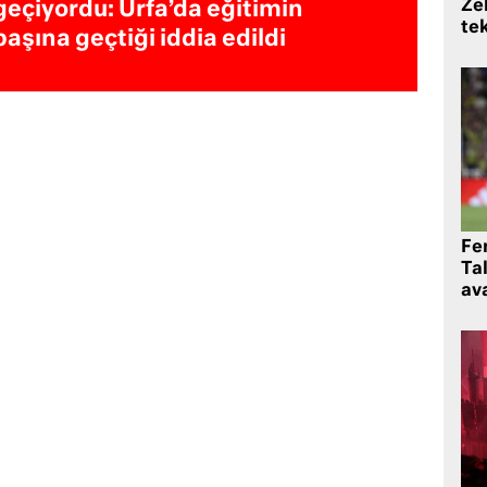
Zek
geçiyordu: Urfa’da eğitimin
te
başına geçtiği iddia edildi
Fe
Ta
ava