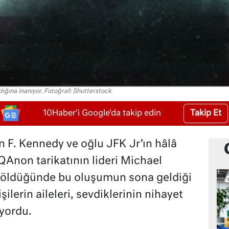
ığına inanıyor. Fotoğraf: Shutterstock
Takip Et
10Haber'i Google'da takip edin
 F. Kennedy ve oğlu JFK Jr’ın hâlâ
Anon tarikatının lideri Michael
 öldüğünde bu oluşumun sona geldiği
ilerin aileleri, sevdiklerinin nihayet
yordu.