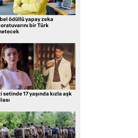
bel ödüllü yapay zeka
oratuvarını bir Türk
netecek
i setinde 17 yaşında kızla aşk
iası