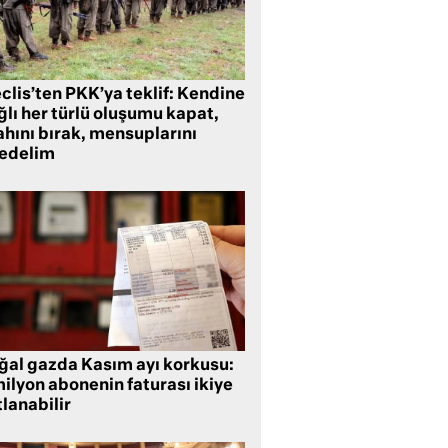
clis’ten PKK’ya teklif: Kendine
lı her türlü oluşumu kapat,
ahını bırak, mensuplarını
fedelim
ğal gazda Kasım ayı korkusu:
ilyon abonenin faturası ikiye
lanabilir