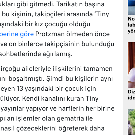
ları gibi gitmedi. Tarikatın başına
k bu kişinin, takipçileri arasında ‘Tiny
No
yaşındaki bir kız çocuğu olduğu
lab
yö
berine göre
Protzman ölmeden önce
ve on binlerce takipçisinin bulunduğu
sohbetlerinde ağırlamış.
irçoğu aileleriyle ilişkilerini tamamen
ı boşaltmıştı. Şimdi bu kişilerin aynı
meyen 13 yaşındaki bir çocuk için
Diz
lüyor. Kendi kanalını kuran Tiny
idd
 yayınlar yapıyor ve harflerin her birine
apılan işlemler olan gematria ile
 nasıl çözeceklerini öğreterek daha