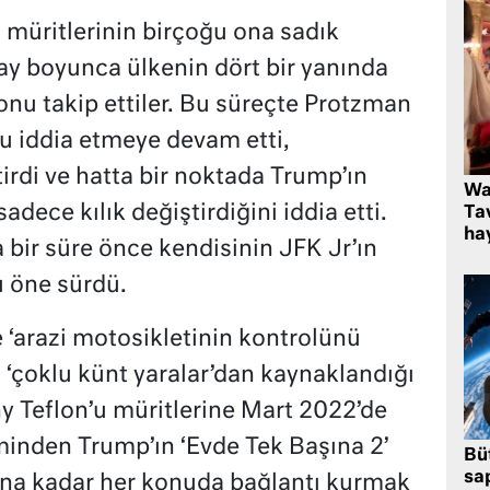
müritlerinin birçoğu ona sadık
ay boyunca ülkenin dört bir yanında
nu takip ettiler. Bu süreçte Protzman
u iddia etmeye devam etti,
tirdi ve hatta bir noktada Trump’ın
Wa
dece kılık değiştirdiğini iddia etti.
Ta
hay
ir süre önce kendisinin JFK Jr’ın
 öne sürdü.
‘arazi motosikletinin kontrolünü
 ‘çoklu künt yaralar’dan kaynaklandığı
Tiny Teflon’u müritlerine Mart 2022’de
 filminden Trump’ın ‘Evde Tek Başına 2’
Bü
sa
na kadar her konuda bağlantı kurmak