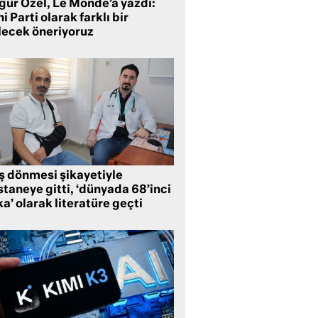
gür Özel, Le Monde’a yazdı:
i Parti olarak farklı bir
lecek öneriyoruz
ş dönmesi şikayetiyle
taneye gitti, ‘dünyada 68’inci
a’ olarak literatüre geçti