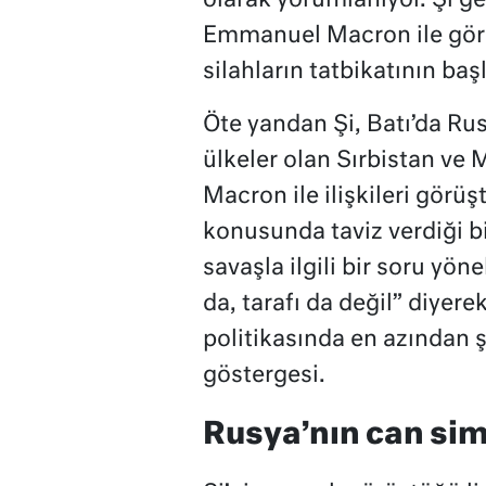
olarak yorumlanıyor. Şi g
Emmanuel Macron ile görü
silahların tatbikatının ba
Öte yandan Şi, Batı’da Rusy
ülkeler olan Sırbistan ve M
Macron ile ilişkileri görü
konusunda taviz verdiği bi
savaşla ilgili bir soru yön
da, tarafı da değil” diyer
politikasında en azından 
göstergesi.
Rusya’nın can sim