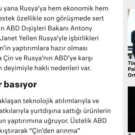
bu yana Rusya’ya hem ekonomik hem
destek özellikle son görüşmede sert
ğin ABD Dışişleri Bakanı Antony
anet Yellen Rusya’yle işbirlikleri
’in yaptırımlara hazır olması
a Çin ve Rusya’nın ABD’ye karşı
Tü
 deyimiyle haklı nedenleri var.
Pa
Or
r basıyor
laşan teknolojik atılımlarıyla ve
atkılarıyla yurtdışına sattığı ürünlerin
n yaptırımına uğruyor. Üstelik ABD
kıştırarak “Çin’den arınma”