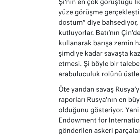
Şi’nin en çok görüştüğü lid
yüze görüşme gerçekleştire
dostum” diye bahsediyor, 
kutluyorlar. Batı’nın Çin’
kullanarak barışa zemin h
şimdiye kadar savaşta kaz
etmesi. Şi böyle bir talebe
arabuluculuk rolünü üstlen
Öte yandan savaş Rusya’yı
raporları Rusya’nın en bü
olduğunu gösteriyor. Yani 
Endowment for Internation
gönderilen askeri parçala