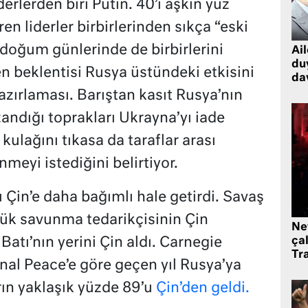
erlerden biri Putin. 40’ı aşkın yüz
n liderler birbirlerinden sıkça “eski
doğum günlerinde de birbirlerini
Ai
du
den beklentisi Rusya üstündeki etkisini
dav
azırlaması. Barıştan kasıt Rusya’nın
andığı toprakları Ukrayna’yı iade
 kulağını tıkasa da taraflar arası
meyi istediğini belirtiyor.
 Çin’e daha bağımlı hale getirdi. Savaş
yük savunma tedarikçisinin Çin
Ne
çal
Batı’nın yerini Çin aldı. Carnegie
Tr
al Peace’e göre geçen yıl Rusya’ya
rın yaklaşık yüzde 89’u
Çin’den geldi.