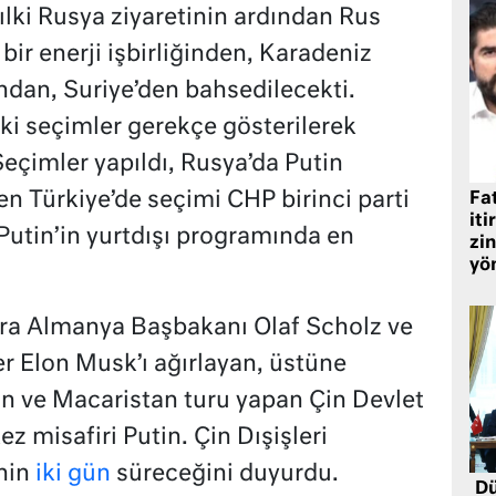
ılki Rusya ziyaretinin ardından Rus
 bir enerji işbirliğinden, Karadeniz
ndan, Suriye’den bahsedilecekti.
i seçimler gerekçe gösterilerek
eçimler yapıldı, Rusya’da Putin
ken Türkiye’de seçimi CHP birinci parti
Fat
iti
utin’in yurtdışı programında en
zin
yö
nra Almanya Başbakanı Olaf Scholz ve
er Elon Musk’ı ağırlayan, üstüne
an ve Macaristan turu yapan Çin Devlet
z misafiri Putin. Çin Dışişleri
nin
iki gün
süreceğini duyurdu.
Dü