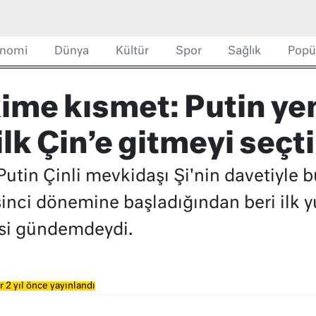
nomi
Dünya
Kültür
Spor
Sağlık
Popü
ime kısmet: Putin ye
k Çin’e gitmeyi seçti
utin Çinli mevkidaşı Şi'nin davetiyle b
inci dönemine başladığından beri ilk yu
esi gündemdeydi.
 2 yıl önce yayınlandı