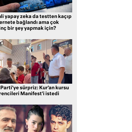
li yapay zeka da testten kaçıp
ternete bağlandı ama çok
inç bir şey yapmak için?
Parti’ye sürpriz: Kur’an kursu
encileri Manifest’i istedi