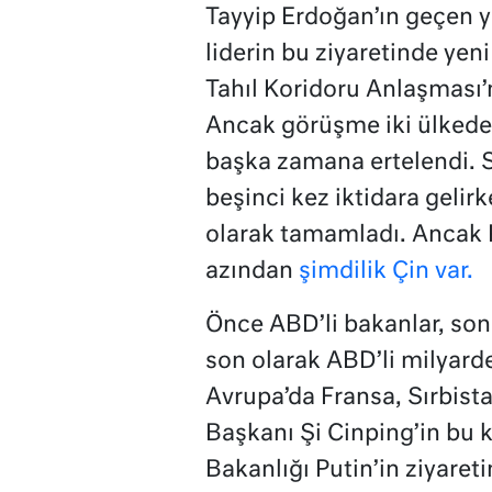
Tayyip Erdoğan’ın geçen y
liderin bu ziyaretinde yeni
Tahıl Koridoru Anlaşması’
Ancak görüşme iki ülkedek
başka zamana ertelendi. S
beşinci kez iktidara gelir
olarak tamamladı. Ancak P
azından
şimdilik Çin var.
Önce ABD’li bakanlar, so
son olarak ABD’li milyard
Avrupa’da Fransa, Sırbist
Başkanı Şi Cinping’in bu ke
Bakanlığı Putin’in ziyareti