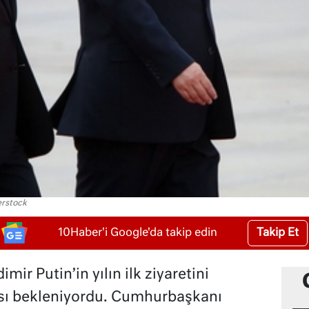
erstock
Takip Et
10Haber'i Google'da takip edin
ir Putin’in yılın ilk ziyaretini
sı bekleniyordu. Cumhurbaşkanı