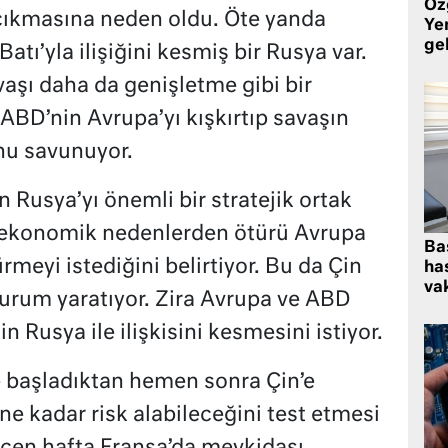
Öz
 çıkmasına neden oldu. Öte yanda
Yen
ge
tı’yla ilişiğini kesmiş bir Rusya var.
şı daha da genişletme gibi bir
ABD’nin Avrupa’yı kışkırtıp savaşın
u savunuyor.
 Rusya’yı önemli bir stratejik ortak
 ekonomik nedenlerden ötürü Avrupa
Ba
ürmeyi istediğini belirtiyor. Bu da Çin
has
vak
durum yaratıyor. Zira Avrupa ve ABD
in Rusya ile ilişkisini kesmesini istiyor.
e başladıktan hemen sonra Çin’e
 ne kadar risk alabileceğini test etmesi