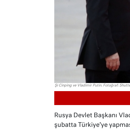
Şi Cinping ve Vladimir Putin. Fotoğraf: Shutt
Rusya Devlet Başkanı Vladim
şubatta Türkiye’ye yapma