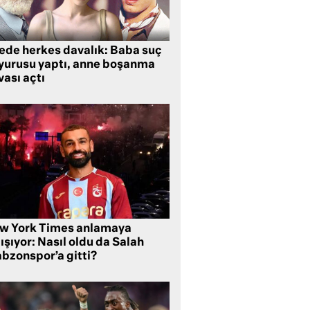
lede herkes davalık: Baba suç
yurusu yaptı, anne boşanma
ası açtı
w York Times anlamaya
ışıyor: Nasıl oldu da Salah
abzonspor’a gitti?