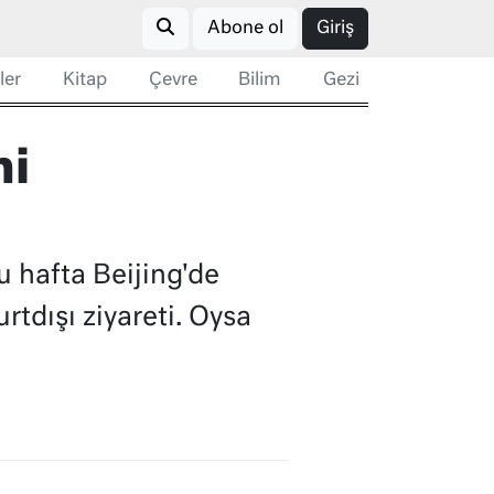
Abone ol
Giriş
ler
Kitap
Çevre
Bilim
Gezi
ni
u hafta Beijing'de
rtdışı ziyareti. Oysa