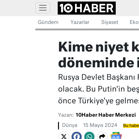
Gündem
Yazarlar
Siyaset
Eko
Kime niyet k
döneminde il
Rusya Devlet Başkanı P
olacak. Bu Putin'in beş
önce Türkiye'ye gelm
Yazan:
10Haber Haber Merkezi
Dünya
15 Mayıs 2024
Bu haber