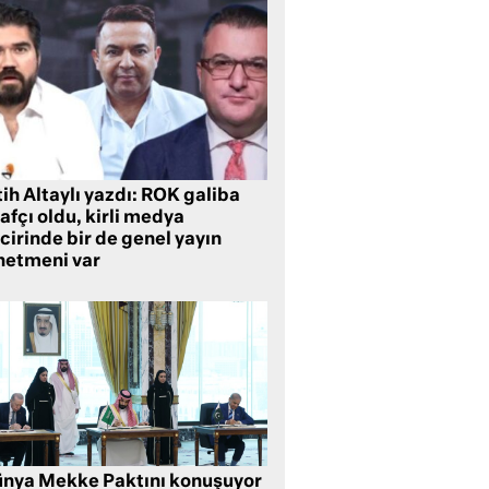
ih Altaylı yazdı: ROK galiba
rafçı oldu, kirli medya
cirinde bir de genel yayın
netmeni var
nya Mekke Paktını konuşuyor