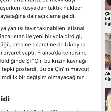
eçen hafta Fransa’da mevkidaşı
şürken Rusya’dan taktik nükleer
Çin
şlayacağına dair açıklama geldi.
in
ilg
a yanlısı tavır takınabilen istisnai
acaristan ile yeni bir yola girdiği,
ştüğü, ama ne ticaret ne de Ukrayna
r ziyaret yaptı. Fransa’da kendisine
eltildiğinde Şi “Çin bu krizin kaynağı
ek tepki gösterdi. Bu da Çin’in mevcut
Ak 
şimdilik bir değişim olmayacağının
öğr
idi