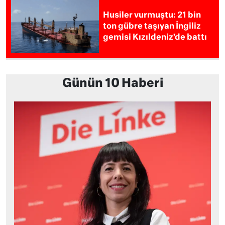
Husiler vurmuştu: 21 bin
ton gübre taşıyan İngiliz
gemisi Kızıldeniz’de battı
Günün 10 Haberi