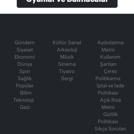
Gündem
Kültür Sanat
Aydınlatma
Siyaset
Arkeoloji
Metni
Ekonomi
Müzik
Kullanım
Dünya
Sinema
Şartları
Spor
Tiyatro
Çerez
Sağlık
Sergi
Politikamız
Popüler
İptal ve İade
Bilim
Politikası
Teknoloji
Açık Rıza
Gezi
Metni
Gizlilik
Politikası
Sıkça Sorulan