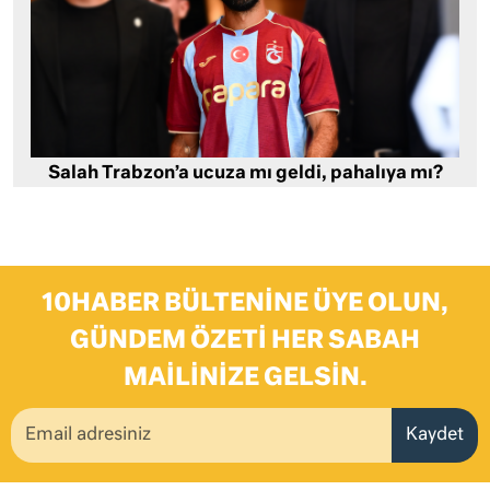
Salah Trabzon’a ucuza mı geldi, pahalıya mı?
10HABER BÜLTENINE ÜYE OLUN,
GÜNDEM ÖZETI HER SABAH
MAILINIZE GELSIN.
Kaydet