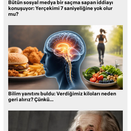
Bütün sosyal medya bir saçma sapan iddiayı
konuşuyor: Yerçekimi 7 saniyeliğine yok olur
mu?
Bilim yanıtını buldu: Verdiğimiz kiloları neden
geri alırız? Çünkü…