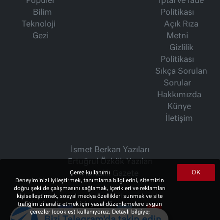
Popüler
İptal ve İade
Bilim
Politikası
Teknoloji
Açık Rıza
Gezi
Metni
Gizlilik
Politikası
Sıkça Sorulan
Sorular
Hakkımızda
Künye
İletişim
İsmet Berkan Yazıları
Ertuğrul Özkök Yazıları
OK
Haftalık Gazete
Çerez kullanımı
Deneyiminizi iyileştirmek, tanımlama bilgilerini, sitemizin
doğru şekilde çalışmasını sağlamak, içerikleri ve reklamları
kişiselleştirmek, sosyal medya özellikleri sunmak ve site
trafiğimizi analiz etmek için yasal düzenlemelere uygun
çerezler (cookies) kullanıyoruz. Detaylı bilgiye;
Bizi Telegram'da takip edin