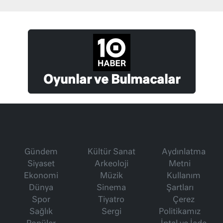
Oyunlar ve Bulmacalar
Gündem
Kültür Sanat
Aydınlatma
Siyaset
Arkeoloji
Metni
Ekonomi
Müzik
Kullanım
Dünya
Sinema
Şartları
Spor
Tiyatro
Çerez
Sağlık
Sergi
Politikamız