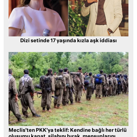
Dizi setinde 17 yaşında kızla aşk iddiası
Meclis’ten PKK’ya teklif: Kendine bağlı her türlü
oluşumu kapat, silahını bırak, mensuplarını