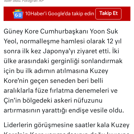
lider oldu. Fotoğraf: AP
Takip Et
10Haber'i Google'da takip edin
Güney Kore Cumhurbaşkanı Yoon Suk
Yeol, normalleşme hamlesi olarak 12 yıl
sonra ilk kez Japonya’yı ziyaret etti. İki
ülke arasındaki gerginliği sonlandırmak
için bu ilk adımın atılmasına Kuzey
Kore’nin geçen seneden beri belli
aralıklarla füze fırlatma denemeleri ve
Çin’in bölgedeki askeri nüfuzunu
artırmasının yarattığı endişe vesile oldu.
Liderlerin görüşmesine saatler kala Kuzey