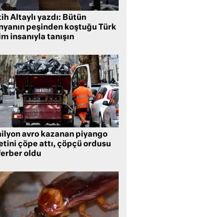
ih Altaylı yazdı: Bütün
nyanın peşinden koştuğu Türk
im insanıyla tanışın
milyon avro kazanan piyango
etini çöpe attı, çöpçü ordusu
ferber oldu