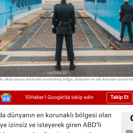
 ülkeyi ayıran askerden arındırılmış bölge, dünyanın en sıkı korunan sınırlarında
Takip Et
10Haber'i Google'da takip edin
a dünyanın en korunaklı bölgesi olan
ye izinsiz ve isteyerek giren ABD’li