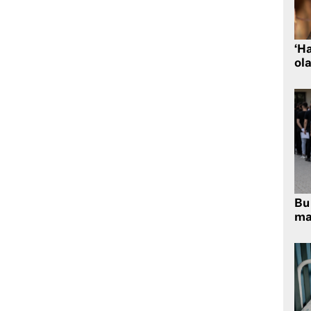
‘H
ola
Bu 
ma