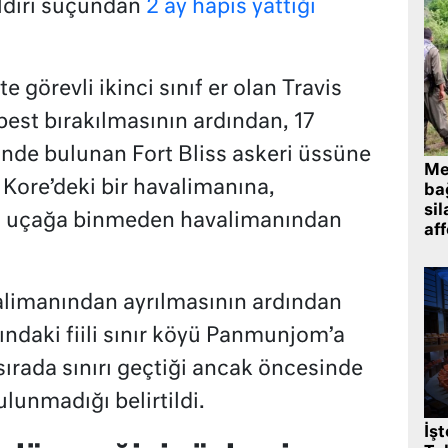
ldırı suçundan
2 ay hapis yattığı
te görevli ikinci sınıf er olan Travis
est bırakılmasının ardından, 17
nde bulunan Fort Bliss askeri üssüne
Me
Kore’deki bir havalimanına,
bağ
sil
in uçağa binmeden havalimanından
af
alimanından ayrılmasının ardından
ndaki fiili sınır köyü Panmunjom’a
sırada sınırı geçtiği ancak öncesinde
ulunmadığı belirtildi.
İş