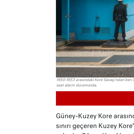
1950-1953 arasındaki Kore Savaşı'ndan beri iki
saat alarm durumunda.
Güney-Kuzey Kore arasınd
sınırı geçeren Kuzey Kore’