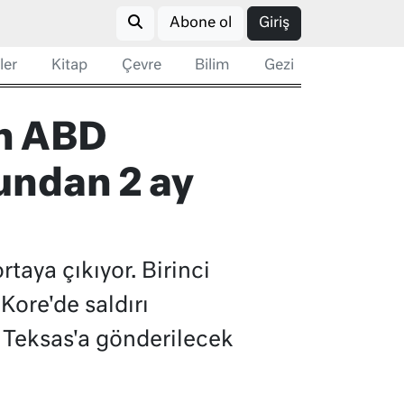
Abone ol
Giriş
ler
Kitap
Çevre
Bilim
Gezi
en ABD
undan 2 ay
taya çıkıyor. Birinci
 Kore'de saldırı
a Teksas'a gönderilecek