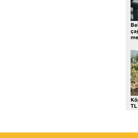
Be
ça
me
Kö
TL