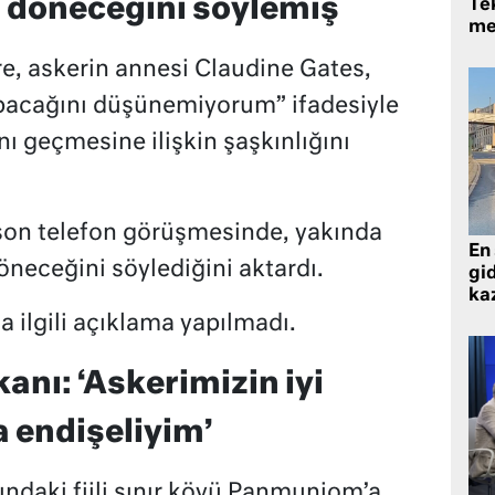
 döneceğini söylemiş
Tek
me
e, askerin annesi Claudine Gates,
yapacağını düşünemiyorum” ifadesiyle
ı geçmesine ilişkin şaşkınlığını
 son telefon görüşmesinde, yakında
En 
öneceğini söylediğini aktardı.
gid
ka
 ilgili açıklama yapılmadı.
nı: ‘Askerimizin iyi
 endişeliyim’
ndaki fiili sınır köyü Panmunjom’a