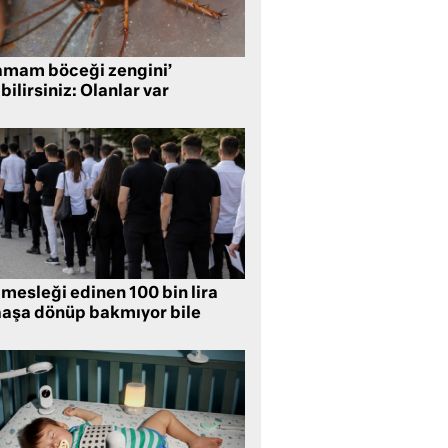
amam böceği zengini’
bilirsiniz: Olanlar var
mesleği edinen 100 bin lira
aşa dönüp bakmıyor bile