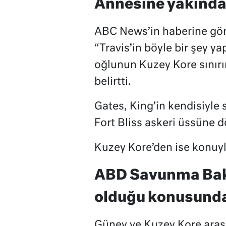
Annesine yakında
ABC News’in haberine gör
“Travis’in böyle bir şey 
oğlunun Kuzey Kore sınırın
belirtti.
Gates, King’in kendisiyle
Fort Bliss askeri üssüne d
Kuzey Kore’den ise konuyla
ABD Savunma Baka
olduğu konusunda
Güney ve Kuzey Kore arası