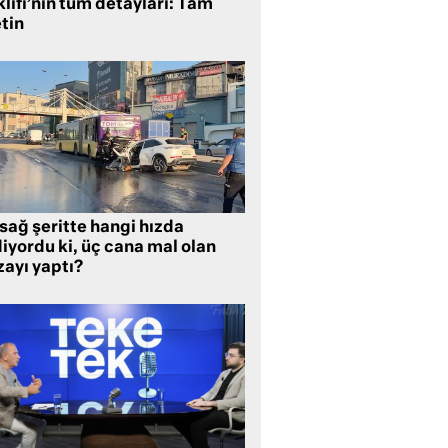
lifi’nin tüm detayları: Tam
tin
sağ şeritte hangi hızda
iyordu ki, üç cana mal olan
zayı yaptı?