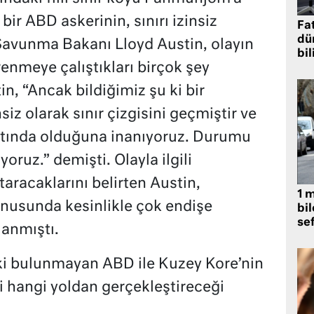
ir ABD askerinin, sınırı izinsiz
Fat
dü
Savunma Bakanı Lloyd Austin, olayın
bil
renmeye çalıştıkları birçok şey
n, “Ancak bildiğimiz şu ki bir
siz olarak sınır çizgisini geçmiştir ve
ltında olduğuna inanıyoruz. Durumu
yoruz.” demişti. Olayla ilgili
aracaklarını belirten Austin,
1 
onusunda kesinlikle çok endişe
bil
se
lanmıştı.
şki bulunmayan ABD ile Kuzey Kore’nin
i hangi yoldan gerçekleştireceği