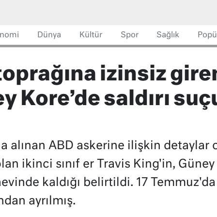
nomi
Dünya
Kültür
Spor
Sağlık
Popü
oprağına izinsiz gir
y Kore’de saldırı suç
 alınan ABD askerine ilişkin detaylar or
 olan ikinci sınıf er Travis King'in, Güney
evinde kaldığı belirtildi. 17 Temmuz'd
ndan ayrılmış.