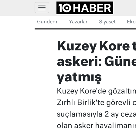
Gündem
Yazarlar
Siyaset
Eko
Kuzey Kore t
askeri: Güne
yatmış
Kuzey Kore'de gözaltına
Zırhlı Birlik'te görevli
suçlamasıyla 2 ay ceza
olan asker havalimanı