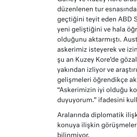
düzenlenen tur esnasında b
geçtiğini teyit eden ABD 
yeni geliştiğini ve hala öğ
olduğunu aktarmıştı. Austi
askerimiz isteyerek ve izin
şu an Kuzey Kore’de göza
yakından izliyor ve araştırı
gelişmeleri öğrendikçe akt
“Askerimizin iyi olduğu k
duyuyorum.” ifadesini kul
Aralarında diplomatik ili
konuya ilişkin görüşmeler
bilinmiyor.