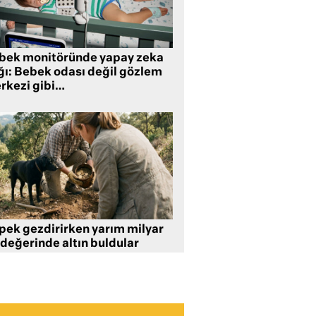
bek monitöründe yapay zeka
ğı: Bebek odası değil gözlem
rkezi gibi…
pek gezdirirken yarım milyar
 değerinde altın buldular