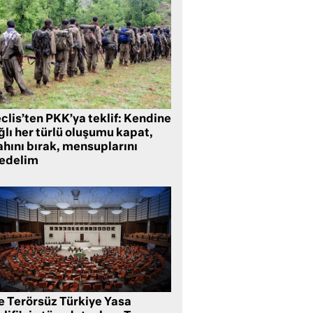
clis’ten PKK’ya teklif: Kendine
lı her türlü oluşumu kapat,
ahını bırak, mensuplarını
fedelim
te Terörsüz Türkiye Yasa