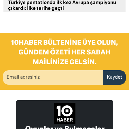
Türkiye pentatlonda ilk kez Avrupa şampiyonu
çıkardı: İlke tarihe geçti
10HABER BÜLTENINE ÜYE OLUN,
GÜNDEM ÖZETI HER SABAH
MAILINIZE GELSIN.
Kaydet