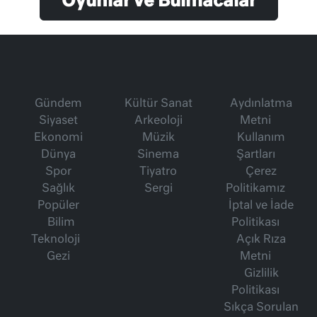
Oyunlar ve Bulmacalar
Gündem
Kültür Sanat
Aydınlatma
Siyaset
Arkeoloji
Metni
Ekonomi
Müzik
Kullanım
Dünya
Sinema
Şartları
Spor
Tiyatro
Çerez
Sağlık
Sergi
Politikamız
Popüler
İptal ve İade
Bilim
Politikası
Teknoloji
Açık Rıza
Gezi
Metni
Gizlilik
Politikası
Sıkça Sorulan