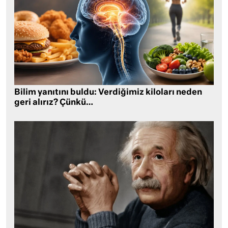
Bilim yanıtını buldu: Verdiğimiz kiloları neden
geri alırız? Çünkü…