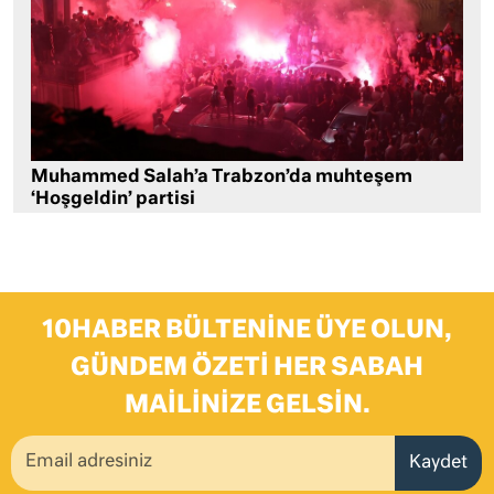
Muhammed Salah’a Trabzon’da muhteşem
‘Hoşgeldin’ partisi
10HABER BÜLTENINE ÜYE OLUN,
GÜNDEM ÖZETI HER SABAH
MAILINIZE GELSIN.
Kaydet