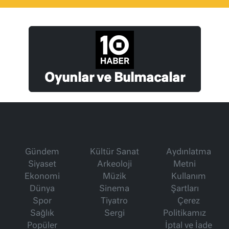
Oyunlar ve Bulmacalar
Gündem
Kültür Sanat
Aydınlatma
Siyaset
Arkeoloji
Metni
Ekonomi
Müzik
Kullanım
Dünya
Sinema
Şartları
Spor
Tiyatro
Çerez
Sağlık
Sergi
Politikamız
Popüler
İptal ve İade