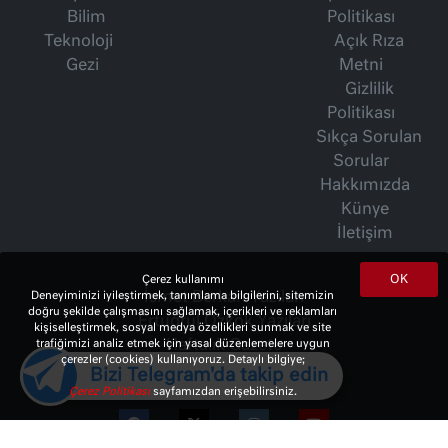
Bilim
Politikası
Teknoloji
Açık Rıza
Gezi
Metni
Gizlilik
Politikası
Sıkça Sorulan
Sorular
Hakkımızda
Künye
İletişim
OK
Çerez kullanımı
İsmet Berkan Yazıları
Deneyiminizi iyileştirmek, tanımlama bilgilerini, sitemizin
doğru şekilde çalışmasını sağlamak, içerikleri ve reklamları
Ertuğrul Özkök Yazıları
kişiselleştirmek, sosyal medya özellikleri sunmak ve site
Haftalık Gazete
trafiğimizi analiz etmek için yasal düzenlemelere uygun
çerezler (cookies) kullanıyoruz. Detaylı bilgiye;
Bizi Telegram'da takip edin
Çerez Politikası
sayfamızdan erişebilirsiniz.