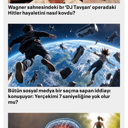
Wagner sahnesindeki br ‘DJ Tavşan’ operadaki
Hitler hayaletini nasıl kovdu?
Bütün sosyal medya bir saçma sapan iddiayı
konuşuyor: Yerçekimi 7 saniyeliğine yok olur
mu?