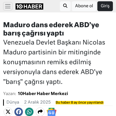
Abone ol
Giriş
Maduro dans ederek ABD’ye
barış çağrısı yaptı
Venezuela Devlet Başkanı Nicolas
Maduro partisinin bir mitinginde
konuşmasının remiks edilmiş
versiyonuyla dans ederek ABD’ye
"barış" çağrısı yaptı.
Yazan:
10Haber Haber Merkezi
Dünya
2 Aralık 2025
Bu haber 8 ay önce yayınlandı