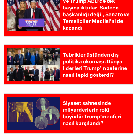
Ve Trump ABD’de tek
başına iktidar: Sadece
başkanlığı değil, Senato ve
Temsilciler Meclisi’ni de
kazandı
Tebrikler üstünden dış
politika okuması: Dünya
liderleri Trump’ın zaferine
nasıl tepki gösterdi?
Siyaset sahnesinde
milyarderlerin rolü
büyüdü: Trump’ın zaferi
nasıl karşılandı?