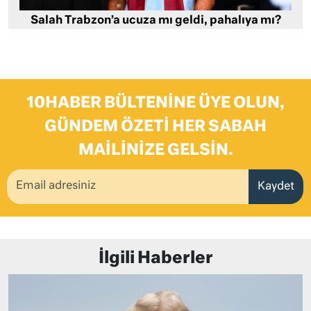
Salah Trabzon’a ucuza mı geldi, pahalıya mı?
10HABER BÜLTENINE ÜYE OLUN,
GÜNDEM ÖZETI HER SABAH
MAILINIZE GELSIN.
Kaydet
İlgili Haberler