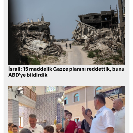
İsrail: 15 maddelik Gazze planını reddettik, bunu
ABD’ye bildirdik