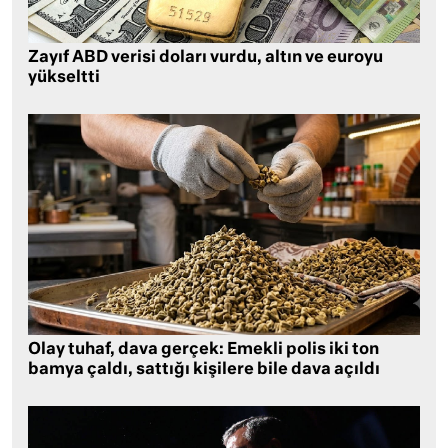
Zayıf ABD verisi doları vurdu, altın ve euroyu
yükseltti
Olay tuhaf, dava gerçek: Emekli polis iki ton
bamya çaldı, sattığı kişilere bile dava açıldı