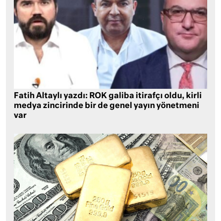
Fatih Altaylı yazdı: ROK galiba itirafçı oldu, kirli
medya zincirinde bir de genel yayın yönetmeni
var