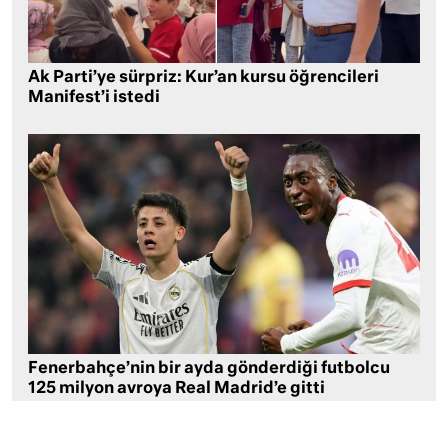
Ak Parti’ye sürpriz: Kur’an kursu öğrencileri
Manifest’i istedi
Fenerbahçe’nin bir ayda gönderdiği futbolcu
125 milyon avroya Real Madrid’e gitti