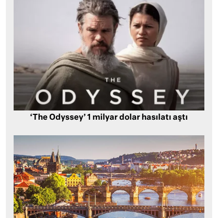
‘The Odyssey’ 1 milyar dolar hasılatı aştı