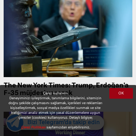
The New York Times: Trump, Erdoğan’a
F-35 müjdesi verecek
OK
Çerez kullanımı
Deneyiminizi iyileştirmek, tanımlama bilgilerini, sitemizin
doğru şekilde çalışmasını sağlamak, içerikleri ve reklamları
kişiselleştirmek, sosyal medya özellikleri sunmak ve site
trafiğimizi analiz etmek için yasal düzenlemelere uygun
çerezler (cookies) kullanıyoruz. Detaylı bilgiye;
Bizi Telegram'da takip edin
Çerez Politikası
sayfamızdan erişebilirsiniz.