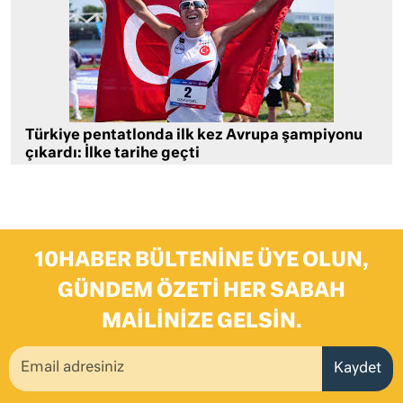
Türkiye pentatlonda ilk kez Avrupa şampiyonu
çıkardı: İlke tarihe geçti
10HABER BÜLTENINE ÜYE OLUN,
GÜNDEM ÖZETI HER SABAH
MAILINIZE GELSIN.
Kaydet