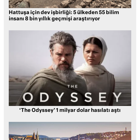
Hattuşa için dev işbirliği: 5 ülkeden 55 bilim
insanı 8 bin yıllık geçmişi araştırıyor
‘The Odyssey’ 1 milyar dolar hasılatı aştı