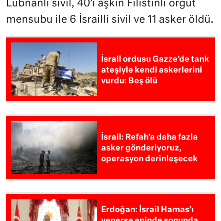
Lübnanlı sivil, 40’ı aşkın Filistinli örgüt
mensubu ile 6 İsrailli sivil ve 11 asker öldü.
İsrail ordusu Gazze’de tank
ateşiyle kendi askerlerini
vurdu: Beş ölü
İsrail: Refah’a daha fazla
asker gönderiyoruz,
operasyon derinleşecek
Erdoğan: İsrail Hamas’ı