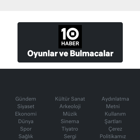
Oyunlar ve Bulmacalar
Gündem
Kültür Sanat
Aydınlatma
Siyaset
Arkeoloji
Metni
Ekonomi
Müzik
Kullanım
Dünya
Sinema
Şartları
Spor
Tiyatro
Çerez
Sağlık
Sergi
Politikamız