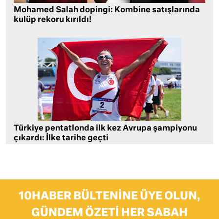
Mohamed Salah dopingi: Kombine satışlarında
kulüp rekoru kırıldı!
Türkiye pentatlonda ilk kez Avrupa şampiyonu
çıkardı: İlke tarihe geçti
10HABER BÜLTENINE ÜYE OLUN,
GÜNDEM ÖZETI HER SABAH