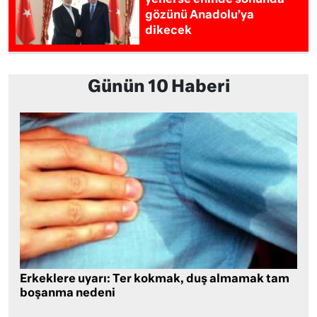
yenerse eninde sonunda
gözünü Anadolu’ya
dikecek
Günün 10 Haberi
Erkeklere uyarı: Ter kokmak, duş almamak tam
boşanma nedeni