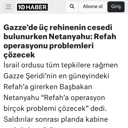
Abone ol
Giriş
Gazze’de üç rehinenin cesedi
bulunurken Netanyahu: Refah
operasyonu problemleri
çözecek
İsrail ordusu tüm tepkilere rağmen
Gazze Şeridi’nin en güneyindeki
Refah’a girerken Başbakan
Netanyahu “Refah’a operasyon
birçok problemi çözecek” dedi.
Saldırılar sonrası planda kabine