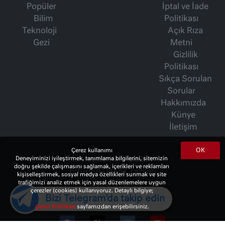
Popüler
İptal ve İade
Bilim
Politikası
Teknoloji
Açık Rıza
Gezi
Metni
Gizlilik
Politikası
Sıkça Sorulan
Sorular
Hakkımızda
Künye
İletişim
OK
Çerez kullanımı
İsmet Berkan Yazıları
Deneyiminizi iyileştirmek, tanımlama bilgilerini, sitemizin
doğru şekilde çalışmasını sağlamak, içerikleri ve reklamları
Ertuğrul Özkök Yazıları
kişiselleştirmek, sosyal medya özellikleri sunmak ve site
Haftalık Gazete
trafiğimizi analiz etmek için yasal düzenlemelere uygun
çerezler (cookies) kullanıyoruz. Detaylı bilgiye;
Bizi Telegram'da takip edin
Çerez Politikası
sayfamızdan erişebilirsiniz.