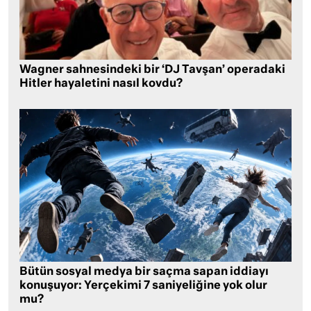
Wagner sahnesindeki bir ‘DJ Tavşan’ operadaki
Hitler hayaletini nasıl kovdu?
Bütün sosyal medya bir saçma sapan iddiayı
konuşuyor: Yerçekimi 7 saniyeliğine yok olur
mu?