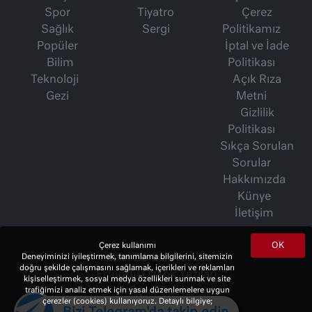
Spor
Tiyatro
Çerez
Sağlık
Sergi
Politikamız
Popüler
İptal ve İade
Bilim
Politikası
Teknoloji
Açık Rıza
Gezi
Metni
Gizlilik
Politikası
Sıkça Sorulan
Sorular
Hakkımızda
Künye
İletişim
OK
Çerez kullanımı
Deneyiminizi iyileştirmek, tanımlama bilgilerini, sitemizin
İsmet Berkan Yazıları
doğru şekilde çalışmasını sağlamak, içerikleri ve reklamları
Ertuğrul Özkök Yazıları
kişiselleştirmek, sosyal medya özellikleri sunmak ve site
trafiğimizi analiz etmek için yasal düzenlemelere uygun
Haftalık Gazete
çerezler (cookies) kullanıyoruz. Detaylı bilgiye;