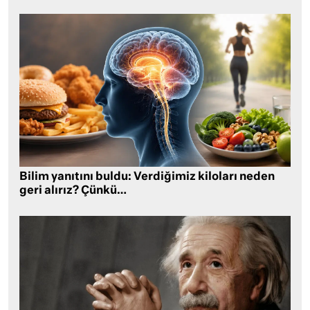
Bilim yanıtını buldu: Verdiğimiz kiloları neden
geri alırız? Çünkü…