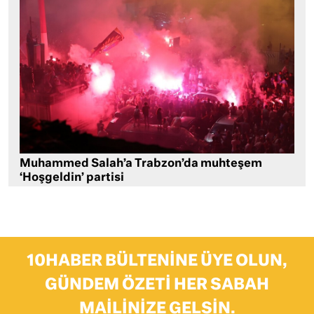
Muhammed Salah’a Trabzon’da muhteşem
‘Hoşgeldin’ partisi
10HABER BÜLTENINE ÜYE OLUN,
GÜNDEM ÖZETI HER SABAH
MAILINIZE GELSIN.