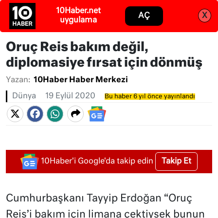
Abone ol
Giriş
Oruç Reis bakım değil,
diplomasiye fırsat için dönmüş
Yazan:
10Haber Haber Merkezi
Dünya
19 Eylül 2020
Bu haber 6 yıl önce yayınlandı
Takip Et
10Haber'i Google'da takip edin
Cumhurbaşkanı Tayyip Erdoğan “Oruç
Reis’i bakım için limana çektiysek bunun