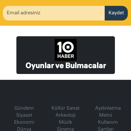
Kaydet
Oyunlar ve Bulmacalar
Gündem
Kültür Sanat
Aydınlatma
Siyaset
Arkeoloji
Metni
Ekonomi
Müzik
Kullanım
Dünya
Sinema
Şartları