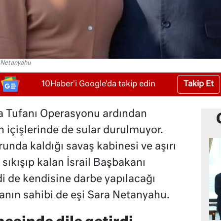
n Netanyahu
Takip Et
10Haber'i Google'da takip edin
a Tufanı Operasyonu ardından
in içişlerinde de sular durulmuyor.
nda kaldığı savaş kabinesi ve aşırı
sıkışıp kalan İsrail Başbakanı
 de kendisine darbe yapılacağı
anın sahibi de eşi Sara Netanyahu.