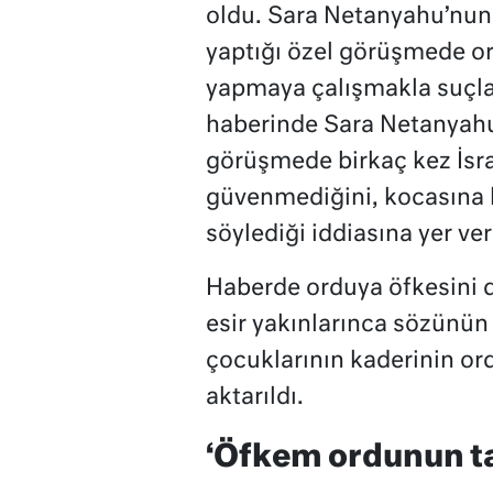
oldu. Sara Netanyahu’nun 
yaptığı özel görüşmede o
yapmaya çalışmakla suçla
haberinde Sara Netanyahu’
görüşmede birkaç kez İs
güvenmediğini, kocasına k
söylediği iddiasına yer veri
Haberde orduya öfkesini d
esir yakınlarınca sözünün 
çocuklarının kaderinin ord
aktarıldı.
‘Öfkem ordunun t