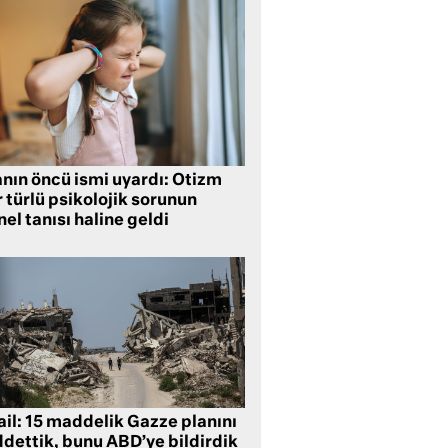
anın öncü ismi uyardı: Otizm
 türlü psikolojik sorunun
el tanısı haline geldi
ail: 15 maddelik Gazze planını
ddettik, bunu ABD’ye bildirdik