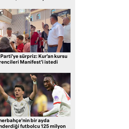
Parti’ye sürpriz: Kur’an kursu
encileri Manifest’i istedi
nerbahçe’nin bir ayda
nderdiği futbolcu 125 milyon