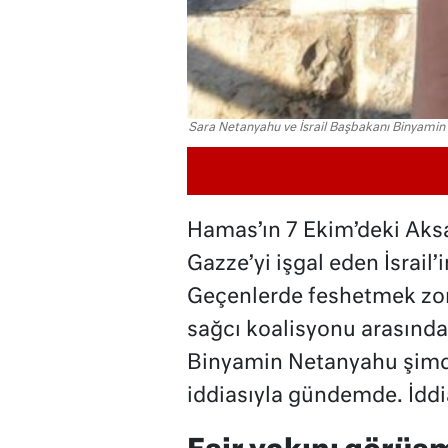
Sara Netanyahu ve İsrail Başbakanı Binyami
Hamas’ın 7 Ekim’deki Aks
Gazze’yi işgal eden İsrail’
Geçenlerde feshetmek zoru
sağcı koalisyonu arasında 
Binyamin Netanyahu şimdi
iddiasıyla gündemde. İddi