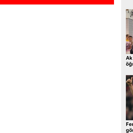
Ak 
öğr
Fe
gö