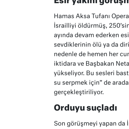
Esir yakını görüşm
Hamas Aksa Tufanı Operas
İsrailliyi öldürmüş, 250’si
ayında devam ederken esir
sevdiklerinin ölü ya da dir
nedenle de hemen her cuma
iktidara ve Başbakan Netan
yükseliyor. Bu sesleri bast
su serpmek için” de arada 
gerçekleştiriliyor.
Orduyu suçladı
Son görüşmeyi yapan da İ