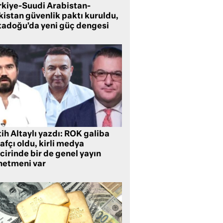
rkiye-Suudi Arabistan-
kistan güvenlik paktı kuruldu,
tadoğu’da yeni güç dengesi
ih Altaylı yazdı: ROK galiba
rafçı oldu, kirli medya
cirinde bir de genel yayın
netmeni var