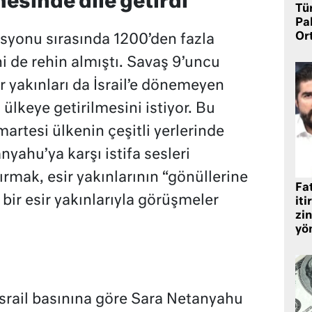
esinde dile getirdi
Tü
Pa
Or
yonu sırasında 1200’den fazla
ni de rehin almıştı. Savaş 9’uncu
 yakınları da İsrail’e dönemeyen
i ülkeye getirilmesini istiyor. Bu
rtesi ülkenin çeşitli yerlerinde
yahu’ya karşı istifa sesleri
ırmak, esir yakınlarının “gönüllerine
Fat
bir esir yakınlarıyla görüşmeler
iti
zin
yö
srail basınına göre Sara Netanyahu