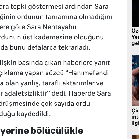
lara tepki göstermesi ardından Sara
iğinin ordunun tamamına olmadığını
abere göre Sara Nentayahu
Öz
ordunun üst kademesine olduğunu
Yen
ge
nda bunu defalarca tekrarladı.
işkin basında çıkan haberlere yanıt
açıklama yapan sözcü “Hanımefendi
olan yanlış, taraflı aktarımlar ve
r adaletsizliktir” dedi. Haberde Sara
görüşmesinde çok sayıda ordu
Çin
nduğu kaydedildi.
in
ilg
yerine bölücülükle