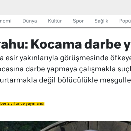
nomi
Dünya
Kültür
Spor
Sağlık
Popü
ahu: Kocama darbe 
a esir yakınlarıyla görüşmesinde öfke
asına darbe yapmaya çalışmakla suçla
rtarmakla değil bölücülükle meşguller"
ber 2 yıl önce yayınlandı