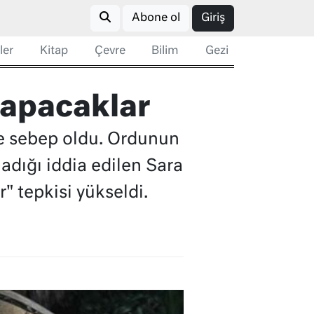
Abone ol
Giriş
ler
Kitap
Çevre
Bilim
Gezi
yapacaklar
ye sebep oldu. Ordunun
dığı iddia edilen Sara
 tepkisi yükseldi.