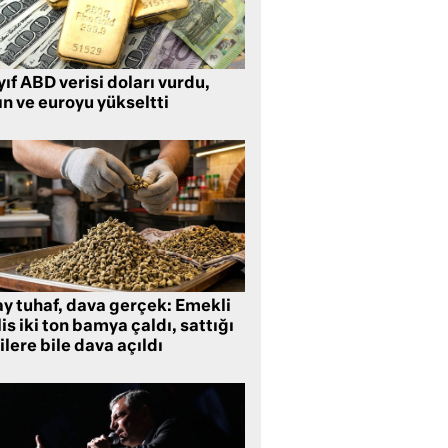
ıf ABD verisi doları vurdu,
ın ve euroyu yükseltti
ay tuhaf, dava gerçek: Emekli
is iki ton bamya çaldı, sattığı
ilere bile dava açıldı