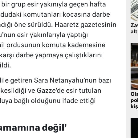
bir grup esir yakınıyla geçen hafta
rdudaki komutanları kocasına darbe
dığı öne sürüldü. Haaretz gazetesinin
Zay
alt
nun esir yakınlarıyla yaptığı
rail ordusunun komuta kademesine
arşı darbe yapmaya çalıştıklarını
ldi.
ile getiren Sara Netanyahu’nun bazı
kesildiği ve Gazze’de esir tutulan
Ol
uya bağlı olduğunu ifade ettiği
pol
kiş
amamına değil’