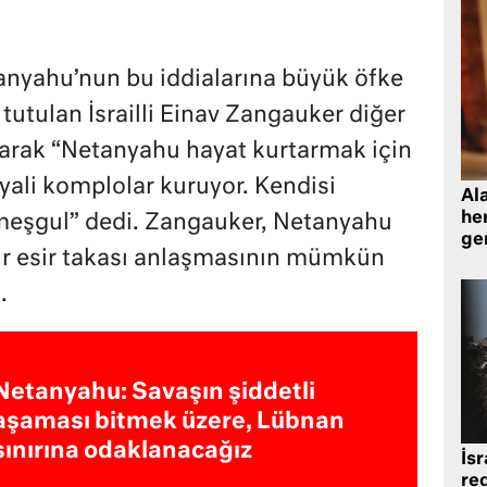
tanyahu’nun bu iddialarına büyük öfke
tutulan İsrailli Einav Zangauker diğer
olarak “Netanyahu hayat kurtarmak için
yali komplolar kuruyor. Kendisi
Al
her
meşgul” dedi. Zangauker, Netanyahu
gen
ir esir takası anlaşmasının mümkün
.
Netanyahu: Savaşın şiddetli
aşaması bitmek üzere, Lübnan
sınırına odaklanacağız
İsr
re