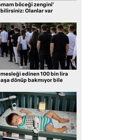
amam böceği zengini’
bilirsiniz: Olanlar var
mesleği edinen 100 bin lira
aşa dönüp bakmıyor bile