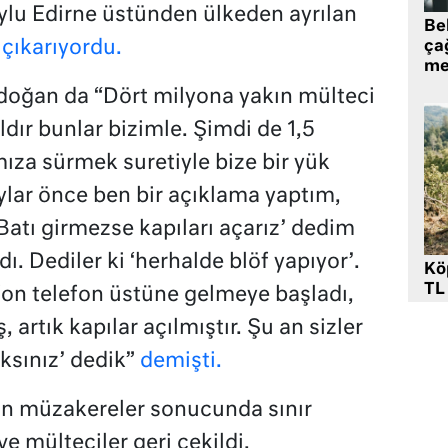
lu Edirne üstünden ülkeden ayrılan
Be
çıkarıyordu.
ça
me
oğan da “Dört milyona yakın mülteci
dır bunlar bizimle. Şimdi de 1,5
mıza sürmek suretiyle bize bir yük
ylar önce ben bir açıklama yaptım,
Batı girmezse kapıları açarız’ dedim
dı. Dediler ki ‘herhalde blöf yapıyor’.
Kö
TL
efon telefon üstüne gelmeye başladı,
iş, artık kapılar açılmıştır. Şu an sizler
ksınız’ dedik”
demişti.
an müzakereler sonucunda sınır
ve mülteciler geri çekildi.