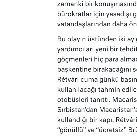
zamanki bir konuşmasında
bürokratlar için yasadışı 
vatandaşlarından daha ön
Bu olayın üstünden iki ay 
yardımcıları yeni bir tehdi
göçmenleri hiç para alma
başkentine bırakacağını 
Rétvári cuma günkü basın
kullanılacağı tahmin edil
otobüsleri tanıttı. Macari
Sırbistan’dan Macaristan’a
kullandığı bir kapı. Rétvár
“gönüllü” ve “ücretsiz” Br