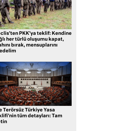
clis’ten PKK’ya teklif: Kendine
lı her türlü oluşumu kapat,
ahını bırak, mensuplarını
fedelim
te Terörsüz Türkiye Yasa
lifi’nin tüm detayları: Tam
tin