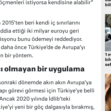
dü
öçmenleri istiyorsa kendisine alabilir”
bil
2015’ten beri kendi iç sınırlarını
dia ettiği iki milyar euroyu geri
isyonu bunu ödemeyi reddediyor.
daha önce Türkiye’de de Avrupa’yı
1 
an bir yöntem.
bil
se
cı olmayan bir uygulama
n sonraki dönemde akın akın Avrupa’ya
ı görevi görmesi için Türkiye’ye belli
 Ancak 2020 yılında İdlib’teki
iye’yi yeni bir göç dalgasıyla bırakmış,