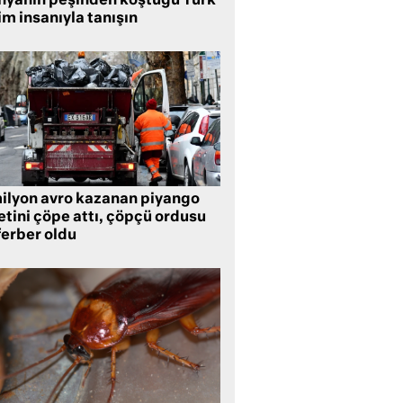
nyanın peşinden koştuğu Türk
im insanıyla tanışın
milyon avro kazanan piyango
etini çöpe attı, çöpçü ordusu
ferber oldu