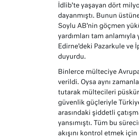
İdlib’te yaşayan dört milyo
dayanmıştı. Bunun üstüne
Soylu AB’nin göçmen yükün
yardımları tam anlamıyla 
Edirne’deki Pazarkule ve İp
duyurdu.
Binlerce mülteciye Avrupa’
verildi. Oysa aynı zamanla
tutarak mültecileri püskü
güvenlik güçleriyle Türkiy
arasındaki şiddetli çatış
yansımıştı. Tüm bu sürec
akışını kontrol etmek için