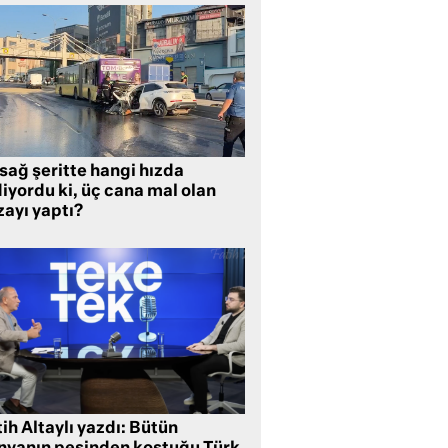
sağ şeritte hangi hızda
iyordu ki, üç cana mal olan
zayı yaptı?
ih Altaylı yazdı: Bütün