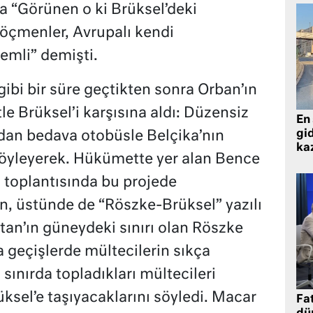
 “Görünen o ki Brüksel’deki
göçmenler, Avrupalı kendi
emli” demişti.
gibi bir süre geçtikten sonra Orban’ın
tle Brüksel’i karşısına aldı: Düzensiz
En 
gid
dan bedava otobüsle Belçika’nın
ka
söyleyerek. Hükümette yer alan Bence
 toplantısında bu projede
en, üstünde de “Röszke-Brüksel” yazılı
stan’ın güneydeki sınırı olan Röszke
 geçişlerde mültecilerin sıkça
i sınırda topladıkları mültecileri
üksel’e taşıyacaklarını söyledi. Macar
Fat