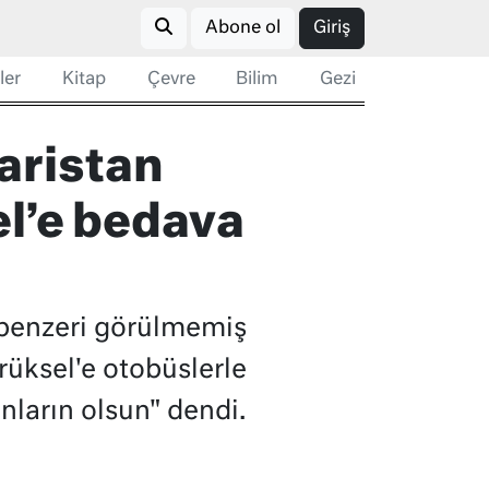
Abone ol
Giriş
ler
Kitap
Çevre
Bilim
Gezi
aristan
el’e bedava
r benzeri görülmemiş
rüksel'e otobüslerle
ların olsun" dendi.