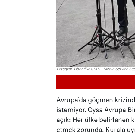
Fotoğraf. Tibor Illyes/MTI - Media Service
Avrupa’da göçmen krizinde
istemiyor. Oysa Avrupa Birl
açık: Her ülke belirlenen
etmek zorunda. Kurala uy