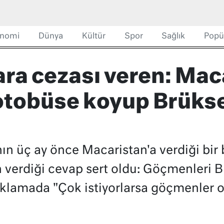
nomi
Dünya
Kültür
Spor
Sağlık
Popü
ara cezası veren: Mac
 otobüse koyup Brüks
ın üç ay önce Macaristan'a verdiği bi
 verdiği cevap sert oldu: Göçmenleri B
klamada "Çok istiyorlarsa göçmenler on