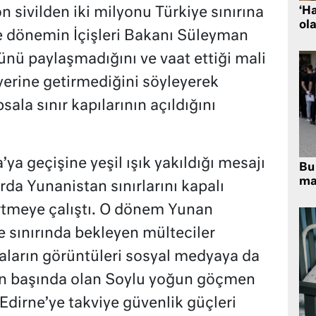
n sivilden iki milyonu Türkiye sınırına
‘H
ola
 dönemin İçişleri Bakanı Süleyman
ü paylaşmadığını ve vaat ettiği mali
yerine getirmediğini söyleyerek
sala sınır kapılarının açıldığını
ya geçişine yeşil ışık yakıldığı mesajı
Bu 
ma
rda Yunanistan sınırlarını kapalı
rtmeye çalıştı. O dönem Yunan
e sınırında bekleyen mülteciler
maların görüntüleri sosyal medyaya da
in başında olan Soylu yoğun göçmen
 Edirne’ye takviye güvenlik güçleri