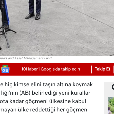
 Support and Asset Management Fund
Takip Et
10Haber'i Google'da takip edin
 hiç kimse elini taşın altına koymak
iği’nin (AB) belirlediği yeni kurallar
 kota kadar göçmeni ülkesine kabul
mayan ülke reddettiği her göçmen