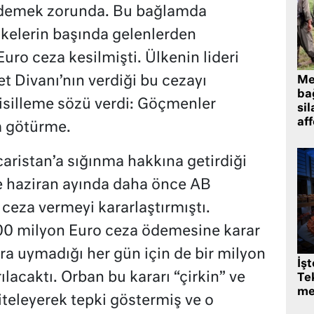
ı ödemek zorunda. Bu bağlamda
ülkelerin başında gelenlerden
ro ceza kesilmişti. Ülkenin lideri
t Divanı’nın verdiği bu cezayı
Me
bağ
isilleme sözü verdi: Göçmenler
sil
af
a götürme.
ristan’a sığınma hakkına getirdiği
le haziran ayında daha önce AB
ceza vermeyi kararlaştırmıştı.
n 200 milyon Euro ceza ödemesine karar
ra uymadığı her gün için de bir milyon
İş
ılacaktı. Orban bu kararı “çirkin” ve
Tek
me
iteleyerek tepki göstermiş ve o