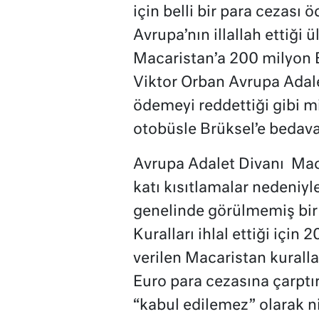
için belli bir para cezas
Avrupa’nın illallah ettiği 
Macaristan’a 200 milyon Eu
Viktor Orban Avrupa Adale
ödemeyi reddettiği gibi m
otobüsle Brüksel’e bedav
Avrupa Adalet Divanı Maca
katı kısıtlamalar nedeniy
genelinde görülmemiş bir 
Kuralları ihlal ettiği içi
verilen Macaristan kuralla
Euro para cezasına çarptır
“kabul edilemez” olarak n