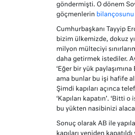
göndermişti. O dönem Soy
göçmenlerin
bilançosunu 
Cumhurbaşkanı Tayyip Erd
bizim ülkemizde, dokuz yıl
milyon mülteciyi sınırları
daha getirmek istediler. A
‘Eğer bir yük paylaşımına 
ama bunlar bu işi hafife al
Şimdi kapıları açınca tel
‘Kapıları kapatın’. ‘Bitti o 
bu yükten nasibinizi alaca
Sonuç olarak AB ile yapıl
kapıları yeniden kapatıldı 