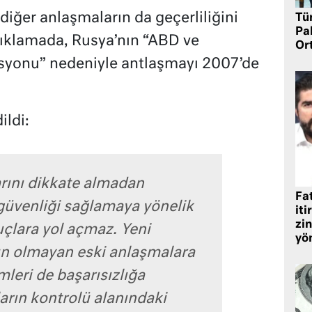
diğer anlaşmaların da geçerliliğini
Tü
Pa
açıklamada, Rusya’nın “ABD ve
Or
zisyonu” nedeniyle antlaşmayı 2007’de
ldi:
arını dikkate almadan
Fat
güvenliği sağlamaya yönelik
iti
zin
nuçlara yol açmaz. Yeni
yö
un olmayan eski anlaşmalara
mleri de başarısızlığa
rın kontrolü alanındaki