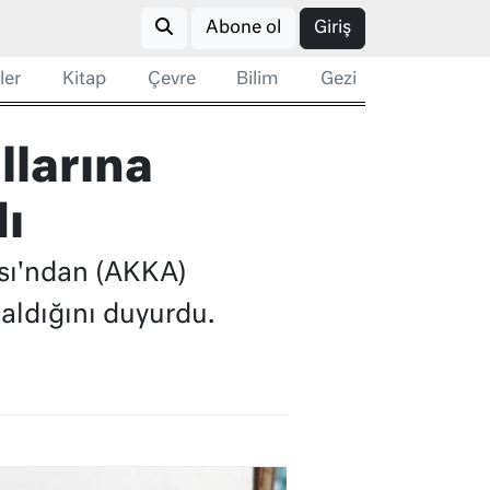
Abone ol
Giriş
ler
Kitap
Çevre
Bilim
Gezi
llarına
ı
sı'ndan (AKKA)
aldığını duyurdu.