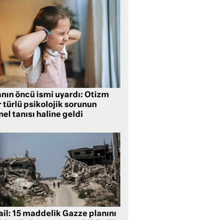
anın öncü ismi uyardı: Otizm
 türlü psikolojik sorunun
el tanısı haline geldi
ail: 15 maddelik Gazze planını