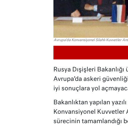
Avrupa'da Konvansiyonel Silahlı Kuvvetler An
Rusya Dışişleri Bakanlığı ü
Avrupa’da askeri güvenliğ
iyi sonuçlara yol açmayaca
Bakanlıktan yapılan yazıl
Konvansiyonel Kuvvetler 
sürecinin tamamlandığı bel