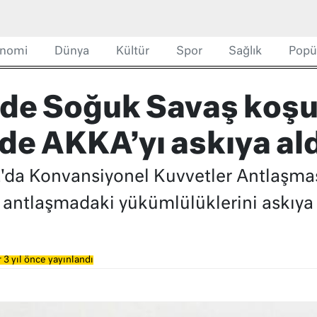
nomi
Dünya
Kültür
Spor
Sağlık
Popü
nde Soğuk Savaş koşu
de AKKA’yı askıya ald
'da Konvansiyonel Kuvvetler Antlaşma
 antlaşmadaki yükümlülüklerini askıya 
 3 yıl önce yayınlandı