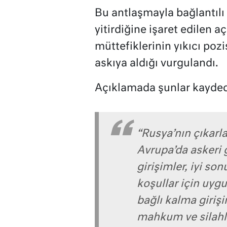
Bu antlaşmayla bağlantılı 
yitirdiğine işaret edilen 
müttefiklerinin yıkıcı po
askıya aldığı vurgulandı.
Açıklamada şunlar kaydedi
“Rusya’nın çıkarl
Avrupa’da askeri 
girişimler, iyi so
koşullar için uyg
bağlı kalma girişi
mahkum ve silahla