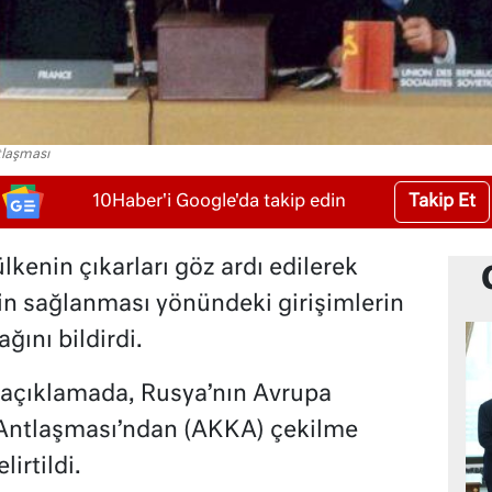
tlaşması
Takip Et
10Haber'i Google'da takip edin
lkenin çıkarları göz ardı edilerek
in sağlanması yönündeki girişimlerin
ğını bildirdi.
ı açıklamada, Rusya’nın Avrupa
Antlaşması’ndan (AKKA) çekilme
irtildi.