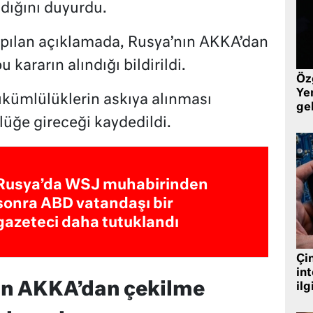
ldığını duyurdu.
apılan açıklamada, Rusya’nın AKKA’dan
 kararın alındığı bildirildi.
Öz
Yen
kümlülüklerin askıya alınması
ge
rlüğe gireceği kaydedildi.
Rusya’da WSJ muhabirinden
sonra ABD vatandaşı bir
gazeteci daha tutuklandı
Çin
in
nın AKKA’dan çekilme
ilg