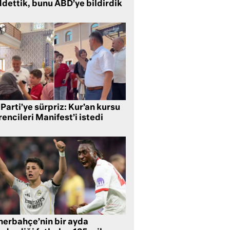
ddettik, bunu ABD’ye bildirdik
Parti’ye sürpriz: Kur’an kursu
encileri Manifest’i istedi
nerbahçe’nin bir ayda