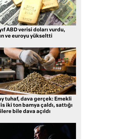
ıf ABD verisi doları vurdu,
ın ve euroyu yükseltti
ay tuhaf, dava gerçek: Emekli
is iki ton bamya çaldı, sattığı
ilere bile dava açıldı