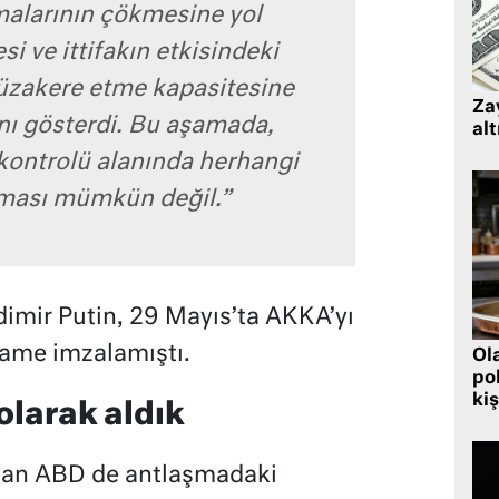
malarının çökmesine yol
si ve ittifakın etkisindeki
 müzakere etme kapasitesine
Zay
nı gösterdi. Bu aşamada,
alt
 kontrolü alanında herhangi
lması mümkün değil.”
imir Putin, 29 Mayıs’ta AKKA’yı
ame imzalamıştı.
Ol
pol
kiş
olarak aldık
ndan ABD de antlaşmadaki