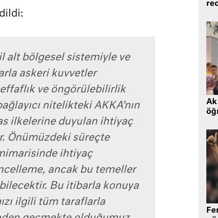
re
ildi:
l alt bölgesel sistemiyle ve
arla askeri kuvvetler
ffaflık ve öngörülebilirlik
Ak 
ağlayıcı nitelikteki AKKA’nın
öğr
s ilkelerine duyulan ihtiyaç
r. Önümüzdeki süreçte
mimarisinde ihtiyaç
ncelleme, ancak bu temeller
bilecektir. Bu itibarla konuya
zı ilgili tüm taraflarla
Fe