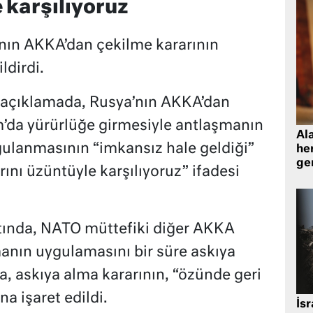
 karşılıyoruz
a’nın AKKA’dan çekilme kararının
ldirdi.
ı açıklamada, Rusya’nın AKKA’dan
m’da yürürlüğe girmesiyle antlaşmanın
Al
ygulanmasının “imkansız hale geldiği”
her
gen
rını üzüntüyle karşılıyoruz” ifadesi
altında, NATO müttefiki diğer AKKA
manın uygulamasını bir süre askıya
a, askıya alma kararının, “özünde geri
na işaret edildi.
İsr