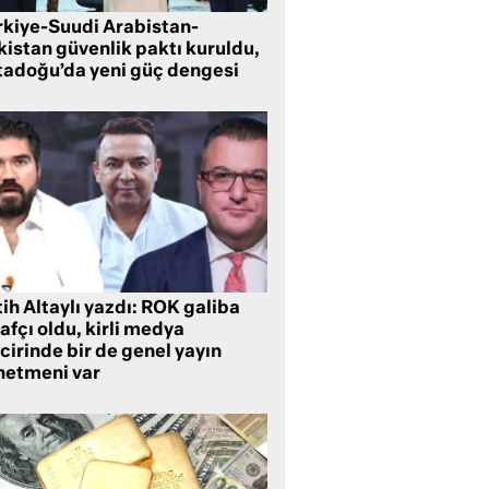
rkiye-Suudi Arabistan-
kistan güvenlik paktı kuruldu,
tadoğu’da yeni güç dengesi
ih Altaylı yazdı: ROK galiba
rafçı oldu, kirli medya
cirinde bir de genel yayın
netmeni var