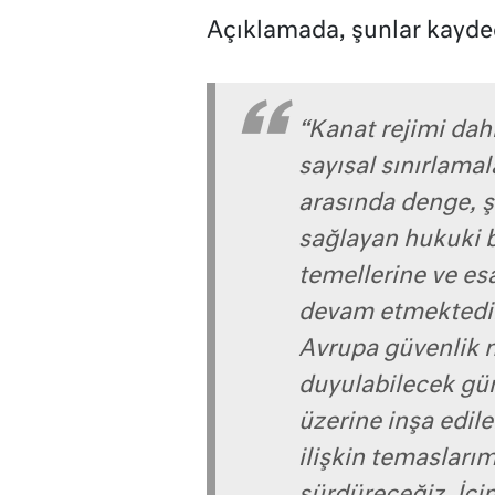
Açıklamada, şunlar kayded
“Kanat rejimi dahi
sayısal sınırlamal
arasında denge, şe
sağlayan hukuki b
temellerine ve esa
devam etmektedi
Avrupa güvenlik 
duyulabilecek gü
üzerine inşa edile
ilişkin temaslarımı