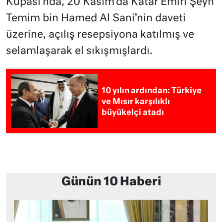
Kupası’nda, 20 Kasım’da Katar Emiri Şeyh
Temim bin Hamed Al Sani’nin daveti
üzerine, açılış resepsiyona katılmış ve
selamlaşarak el sıkışmışlardı.
10 yılın ardından: Türkiye
ve Mısır karşılıklı
büyükelçi atadı
Günün 10 Haberi