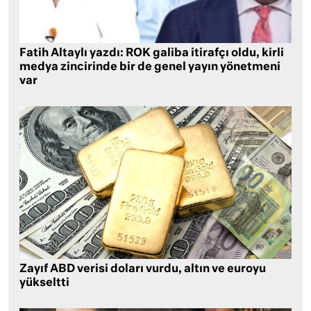
Fatih Altaylı yazdı: ROK galiba itirafçı oldu, kirli
medya zincirinde bir de genel yayın yönetmeni
var
Zayıf ABD verisi doları vurdu, altın ve euroyu
yükseltti