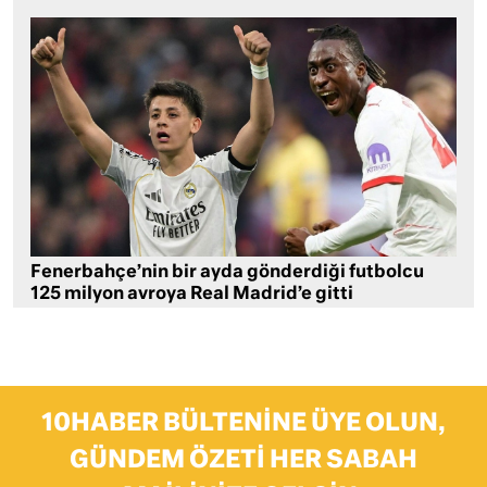
Fenerbahçe’nin bir ayda gönderdiği futbolcu
125 milyon avroya Real Madrid’e gitti
10HABER BÜLTENINE ÜYE OLUN,
GÜNDEM ÖZETI HER SABAH