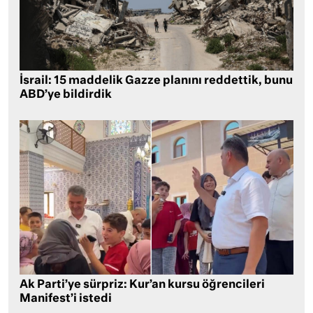
İsrail: 15 maddelik Gazze planını reddettik, bunu
ABD’ye bildirdik
Ak Parti’ye sürpriz: Kur’an kursu öğrencileri
Manifest’i istedi