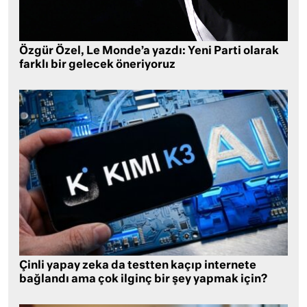
Özgür Özel, Le Monde’a yazdı: Yeni Parti olarak
farklı bir gelecek öneriyoruz
Çinli yapay zeka da testten kaçıp internete
bağlandı ama çok ilginç bir şey yapmak için?