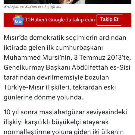
Erdoğan ve Sisi'nin el sıkıştığı an.
Takip Et
10Haber'i Google'da takip edin
Mısır’da demokratik seçimlerin ardından
iktirada gelen ilk cumhurbaşkanı
Muhammed Mursi’nin, 3 Temmuz 2013’te,
Genelkurmay Başkanı Abdülfettah es-Sisi
tarafından devrilmemsiyle bozulan
Türkiye-Mısır ilişkileri, tekrardan eski
günlerine dönme yolunda.
10 yıl sonra maslahatgüzar seviyesindeki
ilişkiyi karşılıklı büyükelçi atayarak
normalleştirme yoluna giden iki ülkenin