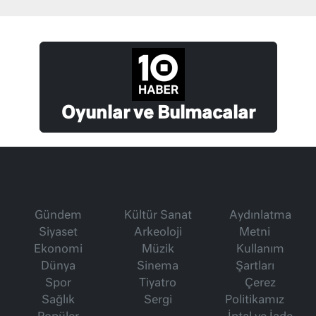
Oyunlar ve Bulmacalar
Gündem
Kültür Sanat
Aydınlatma
Siyaset
Arkeoloji
Metni
Ekonomi
Müzik
Kullanım
Dünya
Sinema
Şartları
Spor
Tiyatro
Çerez
Sağlık
Sergi
Politikamız