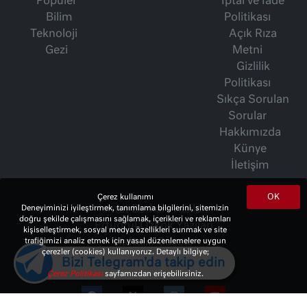
Popüler
İptal ve İade
Bilim
Politikası
Teknoloji
Açık Rıza
Gezi
Metni
Gizlilik
Politikası
Sıkça Sorulan
Sorular
Hakkımızda
Künye
İletişim
OK
Çerez kullanımı
Deneyiminizi iyileştirmek, tanımlama bilgilerini, sitemizin
İsmet Berkan Yazıları
doğru şekilde çalışmasını sağlamak, içerikleri ve reklamları
Ertuğrul Özkök Yazıları
kişiselleştirmek, sosyal medya özellikleri sunmak ve site
trafiğimizi analiz etmek için yasal düzenlemelere uygun
Haftalık Gazete
çerezler (cookies) kullanıyoruz. Detaylı bilgiye;
Bizi Telegram'da takip edin
Çerez Politikası
sayfamızdan erişebilirsiniz.