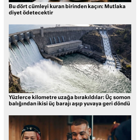
Bu dört cümleyi kuran birinden kaçın: Mutlaka
diyet ödetecektir
Yüzlerce kilometre uzağa bırakıldılar: Üç somon
balığından ikisi üç barajı aşıp yuvaya geri döndü