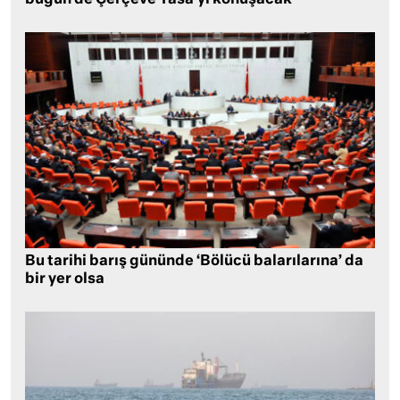
bugün de Çerçeve Yasa’yı konuşacak
Bu tarihi barış gününde ‘Bölücü balarılarına’ da
bir yer olsa