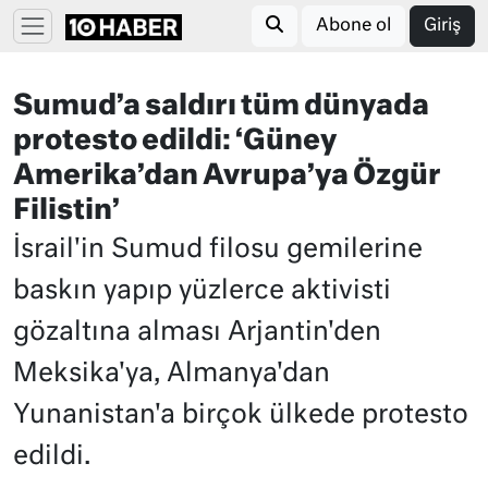
Abone ol
Giriş
Sumud’a saldırı tüm dünyada
protesto edildi: ‘Güney
Amerika’dan Avrupa’ya Özgür
Filistin’
İsrail'in Sumud filosu gemilerine
baskın yapıp yüzlerce aktivisti
gözaltına alması Arjantin'den
Meksika'ya, Almanya'dan
Yunanistan'a birçok ülkede protesto
edildi.