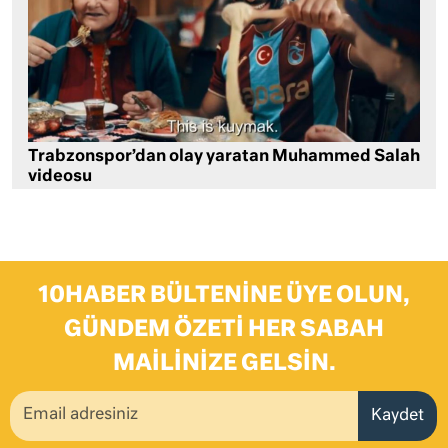
Trabzonspor’dan olay yaratan Muhammed Salah
videosu
10HABER BÜLTENINE ÜYE OLUN,
GÜNDEM ÖZETI HER SABAH
MAILINIZE GELSIN.
Kaydet