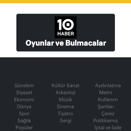
Oyunlar ve Bulmacalar
Gündem
Kültür Sanat
Aydınlatma
Siyaset
Arkeoloji
Metni
Ekonomi
Müzik
Kullanım
Dünya
Sinema
Şartları
Spor
Tiyatro
Çerez
Sağlık
Sergi
Politikamız
Popüler
İptal ve İade