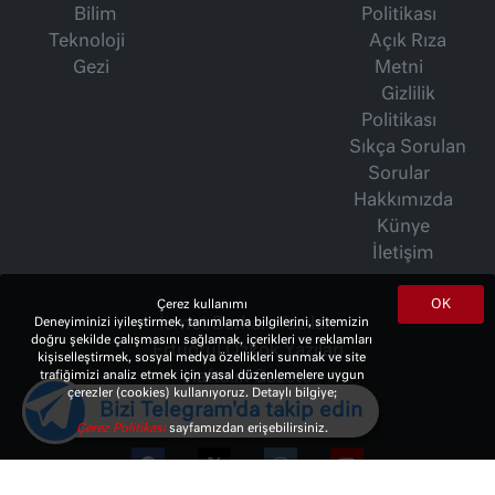
Bilim
Politikası
Teknoloji
Açık Rıza
Gezi
Metni
Gizlilik
Politikası
Sıkça Sorulan
Sorular
Hakkımızda
Künye
İletişim
OK
Çerez kullanımı
İsmet Berkan Yazıları
Deneyiminizi iyileştirmek, tanımlama bilgilerini, sitemizin
doğru şekilde çalışmasını sağlamak, içerikleri ve reklamları
Ertuğrul Özkök Yazıları
kişiselleştirmek, sosyal medya özellikleri sunmak ve site
Haftalık Gazete
trafiğimizi analiz etmek için yasal düzenlemelere uygun
çerezler (cookies) kullanıyoruz. Detaylı bilgiye;
Bizi Telegram'da takip edin
Çerez Politikası
sayfamızdan erişebilirsiniz.