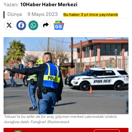
Yazan:
10Haber Haber Merkezi
Dünya
9 Mayıs 2023
Bu haber 3 yıl önce yayınlandı
Teksas'ta bu sefer de bir araç göçmen merkezi yakınındaki otobüs
durağına daldı. Fotoğraf: Shutterstock