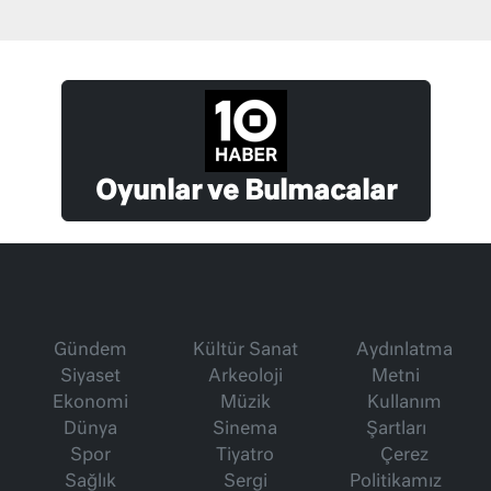
Oyunlar ve Bulmacalar
Gündem
Kültür Sanat
Aydınlatma
Siyaset
Arkeoloji
Metni
Ekonomi
Müzik
Kullanım
Dünya
Sinema
Şartları
Spor
Tiyatro
Çerez
Sağlık
Sergi
Politikamız