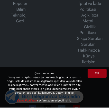
Popüler
İptal ve İade
Bilim
Politikası
Teknoloji
Açık Rıza
Gezi
Metni
Gizlilik
Politikası
Sıkça Sorulan
Sorular
Hakkımızda
Künye
İletişim
OK
Çerez kullanımı
Deneyiminizi iyileştirmek, tanımlama bilgilerini, sitemizin
İsmet Berkan Yazıları
doğru şekilde çalışmasını sağlamak, içerikleri ve reklamları
Ertuğrul Özkök Yazıları
kişiselleştirmek, sosyal medya özellikleri sunmak ve site
trafiğimizi analiz etmek için yasal düzenlemelere uygun
Haftalık Gazete
çerezler (cookies) kullanıyoruz. Detaylı bilgiye;
Bizi Telegram'da takip edin
Çerez Politikası
sayfamızdan erişebilirsiniz.