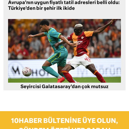
Avrupa’nın uygun fiyatlı tatil adresleri belli oldu:
Türkiye’den bir şehir ilk ikide
Seyircisi Galatasaray’dan çok mutsuz
10HABER BÜLTENINE ÜYE OLUN,