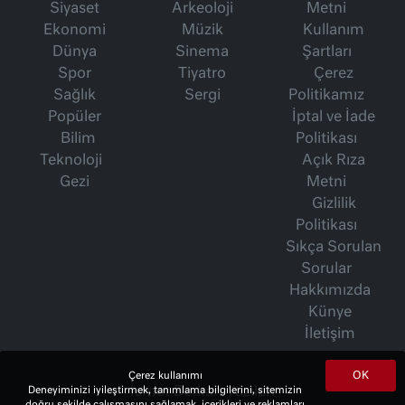
Siyaset
Arkeoloji
Metni
Ekonomi
Müzik
Kullanım
Dünya
Sinema
Şartları
Spor
Tiyatro
Çerez
Sağlık
Sergi
Politikamız
Popüler
İptal ve İade
Bilim
Politikası
Teknoloji
Açık Rıza
Gezi
Metni
Gizlilik
Politikası
Sıkça Sorulan
Sorular
Hakkımızda
Künye
İletişim
OK
Çerez kullanımı
İsmet Berkan Yazıları
Deneyiminizi iyileştirmek, tanımlama bilgilerini, sitemizin
doğru şekilde çalışmasını sağlamak, içerikleri ve reklamları