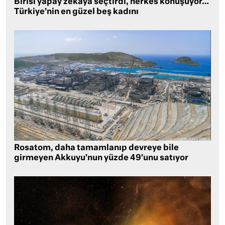
Birisi yapay zekaya seçtirdi, herkes konuşuyor…
Türkiye’nin en güzel beş kadını
Rosatom, daha tamamlanıp devreye bile
girmeyen Akkuyu’nun yüzde 49’unu satıyor