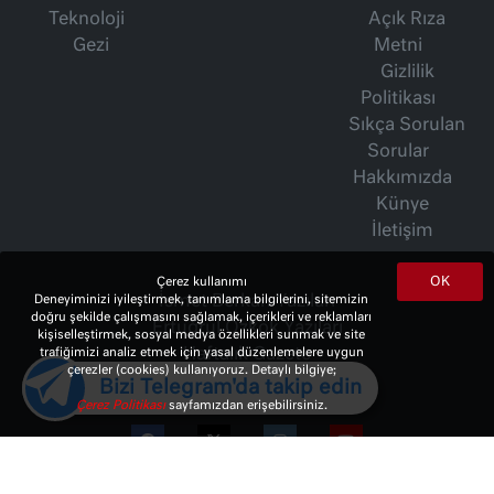
Teknoloji
Açık Rıza
Gezi
Metni
Gizlilik
Politikası
Sıkça Sorulan
Sorular
Hakkımızda
Künye
İletişim
OK
Çerez kullanımı
Deneyiminizi iyileştirmek, tanımlama bilgilerini, sitemizin
İsmet Berkan Yazıları
doğru şekilde çalışmasını sağlamak, içerikleri ve reklamları
Ertuğrul Özkök Yazıları
kişiselleştirmek, sosyal medya özellikleri sunmak ve site
trafiğimizi analiz etmek için yasal düzenlemelere uygun
Haftalık Gazete
çerezler (cookies) kullanıyoruz. Detaylı bilgiye;
Bizi Telegram'da takip edin
Çerez Politikası
sayfamızdan erişebilirsiniz.
© 2023 Copyright:
10Haber