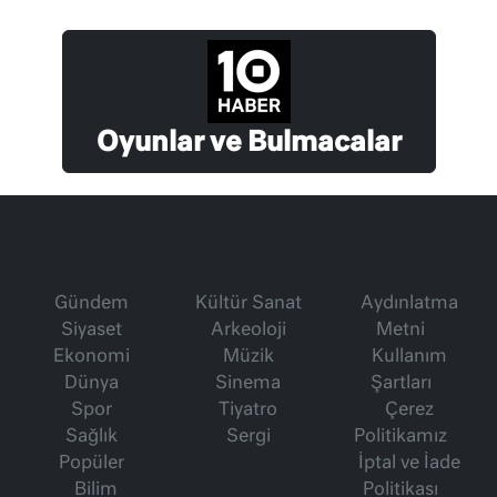
Oyunlar ve Bulmacalar
Gündem
Kültür Sanat
Aydınlatma
Siyaset
Arkeoloji
Metni
Ekonomi
Müzik
Kullanım
Dünya
Sinema
Şartları
Spor
Tiyatro
Çerez
Sağlık
Sergi
Politikamız
Popüler
İptal ve İade
Bilim
Politikası