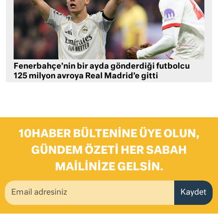
Fenerbahçe’nin bir ayda gönderdiği futbolcu
125 milyon avroya Real Madrid’e gitti
10HABER BÜLTENINE ÜYE OLUN,
GÜNDEM ÖZETI HER SABAH
MAILINIZE GELSIN.
Kaydet