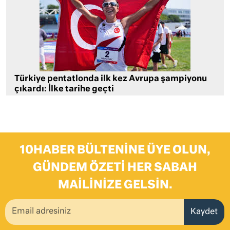
Türkiye pentatlonda ilk kez Avrupa şampiyonu
çıkardı: İlke tarihe geçti
10HABER BÜLTENINE ÜYE OLUN,
GÜNDEM ÖZETI HER SABAH
MAILINIZE GELSIN.
Kaydet