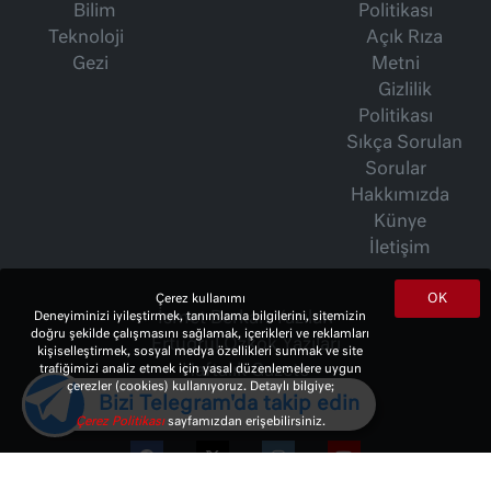
Bilim
Politikası
Teknoloji
Açık Rıza
Gezi
Metni
Gizlilik
Politikası
Sıkça Sorulan
Sorular
Hakkımızda
Künye
İletişim
OK
Çerez kullanımı
İsmet Berkan Yazıları
Deneyiminizi iyileştirmek, tanımlama bilgilerini, sitemizin
doğru şekilde çalışmasını sağlamak, içerikleri ve reklamları
Ertuğrul Özkök Yazıları
kişiselleştirmek, sosyal medya özellikleri sunmak ve site
Haftalık Gazete
trafiğimizi analiz etmek için yasal düzenlemelere uygun
çerezler (cookies) kullanıyoruz. Detaylı bilgiye;
Bizi Telegram'da takip edin
Çerez Politikası
sayfamızdan erişebilirsiniz.