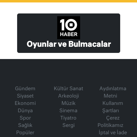
Oyunlar ve Bulmacalar
Gündem
Kültür Sanat
Aydınlatma
Siyaset
Arkeoloji
Metni
Ekonomi
Müzik
Kullanım
Dünya
Sinema
Şartları
Spor
Tiyatro
Çerez
Sağlık
Sergi
Politikamız
Popüler
İptal ve İade