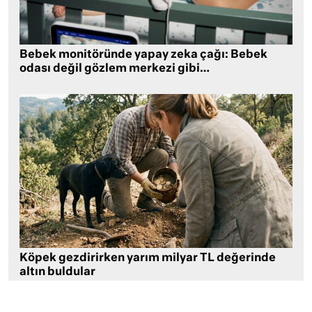
Bebek monitöründe yapay zeka çağı: Bebek
odası değil gözlem merkezi gibi…
Köpek gezdirirken yarım milyar TL değerinde
altın buldular