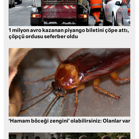
1 milyon avro kazanan piyango biletini çöpe attı,
çöpçü ordusu seferber oldu
‘Hamam böceği zengini’ olabilirsiniz: Olanlar var