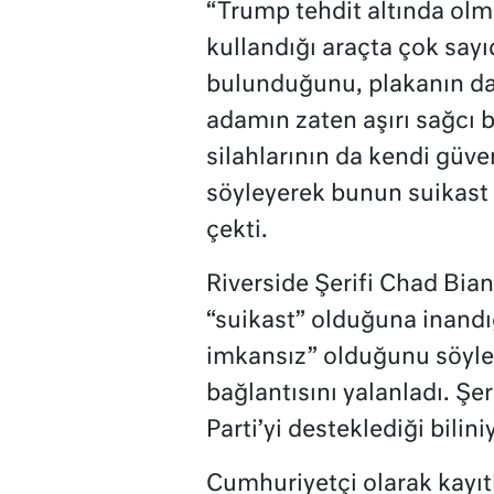
“Trump tehdit altında olma
kullandığı araçta çok sayı
bulunduğunu, plakanın da 
adamın zaten aşırı sağcı
silahlarının da kendi güve
söyleyerek bunun suikast 
çekti.
Riverside Şerifi Chad Bian
“suikast” olduğuna inandı
imkansız” olduğunu söyledi
bağlantısını yalanladı. Ş
Parti’yi desteklediği bilini
Cumhuriyetçi olarak kayıtl