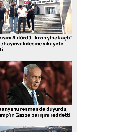
ısını öldürdü, ‘kızın yine kaçtı’
ye kayınvalidesine şikayete
ti
tanyahu resmen de duyurdu,
ump’ın Gazze barışını reddetti