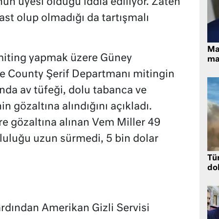
un üyesi olduğu iddia ediliyor. Zaten
st olup olmadığı da tartışmalı
Ma
miting yapmak üzere Güney
ma
ide County Şerif Departmanı mitingin
nda av tüfeği, dolu tabanca ve
in gözaltına alındığını açıkladı.
re gözaltına alınan Vem Miller 49
kluluğu uzun sürmedi, 5 bin dolar
Tü
dol
ardından Amerikan Gizli Servisi