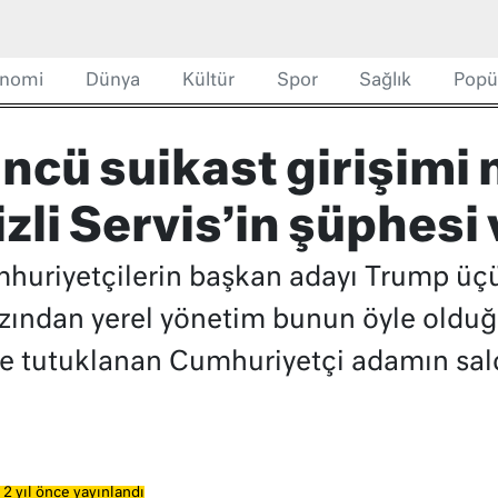
nomi
Dünya
Kültür
Spor
Sağlık
Popü
cü suikast girişimi m
izli Servis’in şüphesi 
uriyetçilerin başkan adayı Trump üçü
azından yerel yönetim bunun öyle olduğu
iye tutuklanan Cumhuriyetçi adamın sal
2 yıl önce yayınlandı