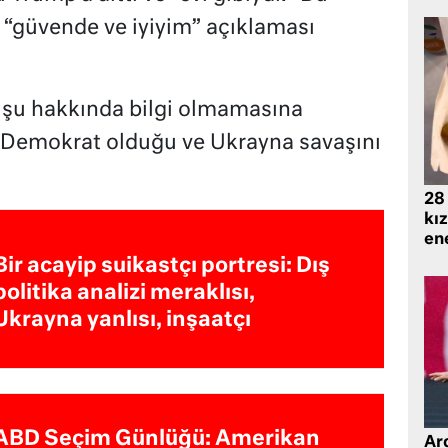
 “güvende ve iyiyim” açıklaması
uruşu hakkında bilgi olmamasına
n Demokrat olduğu ve Ukrayna savaşını
28
kız
ene
Bir acayip suikastçı portresi: Dış
politika analizi meraklısı,
Ukrayna yanlısı, inşaatçı
ABD Seçim Günlüğü: Amerikan
Ard