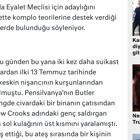
 Eyalet Meclisi için adaylığını
te komplo teorilerine destek verdiği
erde bulunduğu söyleniyor.
Kar
di
git
 günden bu yana iki kez daha suikast
lardan ilki 13 Temmuz tarihinde
keskin nişancının kurşunlarından
ulmuştu. Pensilvanya’nın Butler
ngde civardaki bir binanın çatısından
w Crooks adındaki genç saldırgan
Ne
Tr
 sol kulağının üst kısmını yaralamıştı.
 ettiği, bu ateş sırasında bir kişinin