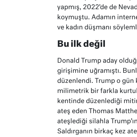
yapmış, 2022’de de Nevada
koymuştu. Adamın internet
ve kadın düşmanı söyleml
Bu ilk değil
Donald Trump aday olduğu
girişimine uğramıştı. Bun
düzenlendi. Trump o gün 
milimetrik bir farkla kurt
kentinde düzenlediği miti
ateş eden Thomas Matthe
ateşlediği silahla Trump’ın
Saldırganın birkaç kez ateş