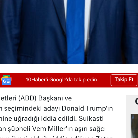
Takip Et
10Haber'i Google'da takip edin
letleri (ABD) Başkanı ve
m seçimindeki adayı Donald Trump’ın
ine uğradığı iddia edildi. Suikasti
şüpheli Vem Miller’ın aşırı sağcı