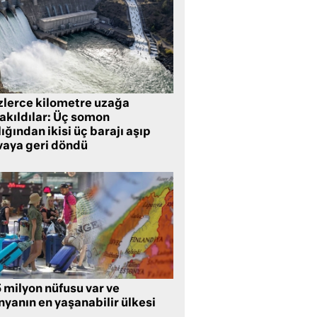
zlerce kilometre uzağa
rakıldılar: Üç somon
ığından ikisi üç barajı aşıp
vaya geri döndü
5 milyon nüfusu var ve
nyanın en yaşanabilir ülkesi