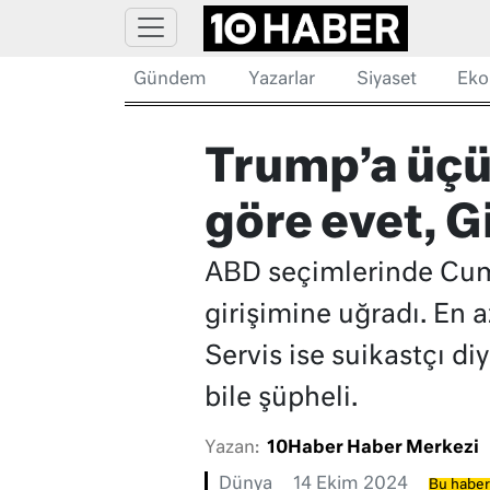
Gündem
Yazarlar
Siyaset
Eko
Trump’a üçün
göre evet, G
ABD seçimlerinde Cumh
girişimine uğradı. En 
Servis ise suikastçı d
bile şüpheli.
Yazan:
10Haber Haber Merkezi
Dünya
14 Ekim 2024
Bu haber 