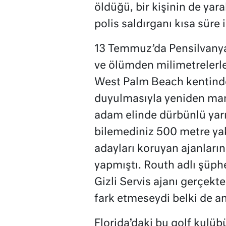
öldüğü, bir kişinin de yara
polis saldırganı kısa süre
13 Temmuz’da Pensilvanya
ve ölümden milimetrelerle
West Palm Beach kentinde 
duyulmasıyla yeniden manş
adam elinde dürbünlü yarı
bilemediniz 500 metre yak
adayları koruyan ajanların
yapmıştı. Routh adlı şüphel
Gizli Servis ajanı gerçekt
fark etmeseydi belki de a
Florida’daki bu golf kulübü