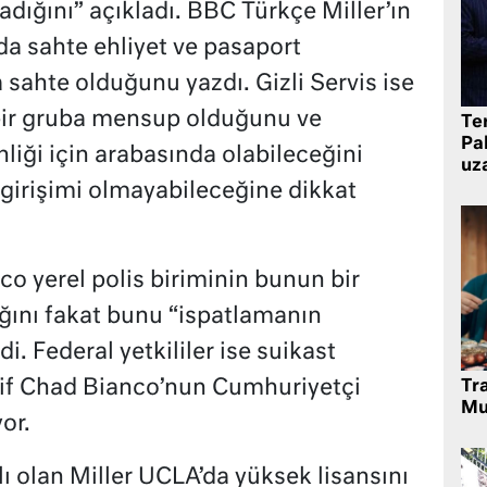
dığını” açıkladı. BBC Türkçe Miller’ın
da sahte ehliyet ve pasaport
sahte olduğunu yazdı. Gizli Servis ise
 bir gruba mensup olduğunu ve
Te
Pak
nliği için arabasında olabileceğini
uz
girişimi olmayabileceğine dikkat
co yerel polis biriminin bunun bir
ğını fakat bunu “ispatlamanın
. Federal yetkililer ise suikast
erif Chad Bianco’nun Cumhuriyetçi
Tr
Mu
yor.
ı olan Miller UCLA’da yüksek lisansını