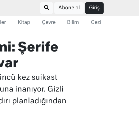
Abone ol
Giriş
ler
Kitap
Çevre
Bilim
Gezi
i: Şerife
var
ncü kez suikast
na inanıyor. Gizli
dırı planladığından