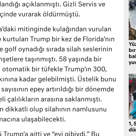
landığı açıklanmıştı. Gizli Servis ve
 içinde vurarak öldürmüştü.
’daki mitinginde kulağından vurulan
 kurtulan Trump bir kez de Florida’nın
Yü
golf oynadığı sırada silah seslerinin
bı
bal
etlere taşınmıştı. 58 yaşında bir
yu
 otomatik bir tüfekle Trump’ın 300,
ınına kadar gelebilmişti. Üstelik bunu
 sayısının epey artırıldığı bir dönemde
i çalılıkların arasına saklanmıştı.
en dikkatli olup silahının namlusunu
macına ulaşabilecekti.
1, 
dü
 Trump’a aitti ve “evi gibiydi.” Bu