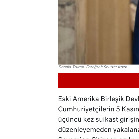
Donald Trump. Fotoğraf: Shutterstock
Eski Amerika Birleşik Dev
Cumhuriyetçilerin 5 Kası
üçüncü kez suikast girişim
düzenleyemeden yakalanan 