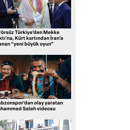
rörsüz Türkiye’den Mekke
tı’na, Kürt kartından İran’a
anan “yeni büyük oyun”
abzonspor’dan olay yaratan
hammed Salah videosu