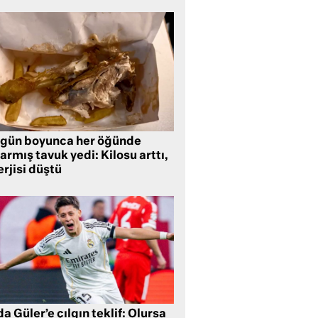
 gün boyunca her öğünde
armış tavuk yedi: Kilosu arttı,
rjisi düştü
a Güler’e çılgın teklif: Olursa